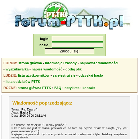
login:
hasło:
FORUM:
strona główna
•
informacje i zasady
•
najnowsze wiadomości
•
wyszukiwarka
•
napisz wiadomość
•
dodaj plik
LUDZIE:
lista użytkowników
•
zarejestruj się
•
odzyskaj hasło
•
lista oddziałów PTTK
RÓŻNE:
strona główna PTTK
•
FAQ
•
netykieta
•
kontakt
Wiadomość poprzedzająca:
Temat:
Re: Zwaroń
Autor:
Basia Z.
Data:
2006-04-06 08:11:40
No dobrze, ale w czym Ci mamy pomóc ?
Nikt z nas nie jest w stanie przewidzieć co tam się będzie działo w święta (czy jest
jakaś rezerwacja itd.).
Najlepiej po prostu do tych wszystkich schronisk zadzwonić i tyle. Telefony znajdziesz
na tej stronie.