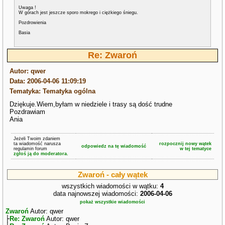
Uwaga !
W górach jest jeszcze sporo mokrego i ciężkiego śniegu.
Pozdrowienia
Basia
Re: Zwaroń
Autor: qwer
Data: 2006-04-06 11:09:19
Tematyka: Tematyka ogólna
Dziękuje.Wiem,byłam w niedziele i trasy są dość trudne
Pozdrawiam
Ania
Jeżeli Twoim zdaniem
ta wiadomość narusza
rozpocznij nowy wątek
odpowiedz na tę wiadomość
regulamin forum
w tej tematyce
zgłoś ją do moderatora.
Zwaroń - cały wątek
wszystkich wiadomości w wątku:
4
data najnowszej wiadomości:
2006-04-06
pokaż wszystkie wiadomości
Zwaroń
Autor: qwer
├
Re: Zwaroń
Autor: qwer