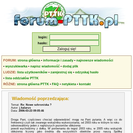
login:
hasło:
FORUM:
strona główna
•
informacje i zasady
•
najnowsze wiadomości
•
wyszukiwarka
•
napisz wiadomość
•
dodaj plik
LUDZIE:
lista użytkowników
•
zarejestruj się
•
odzyskaj hasło
•
lista oddziałów PTTK
RÓŻNE:
strona główna PTTK
•
FAQ
•
netykieta
•
kontakt
Wiadomość poprzedzająca:
Temat:
Re: Nowe schroniska ?
Autor:
j.kalarus
Data:
2006-03-23 09:05:46
Droga Pani, częściowo chociaż odpowiedzieć mogę na Pani pytania. A więc co do
frekwencji czyli tak zwanego wskaźnika wykorzystania, od 2003 roku w którym to roku
odnotowaliśmy jeden z najniższych poziomów obłożenia
powoli wychodzimy z dołka. W porównaniu do tegoż 2003 roku, w 2005 roku wskażnik
obłożenia liczony jako średnia dla wszystkich obiektów przez naszą Spółkę