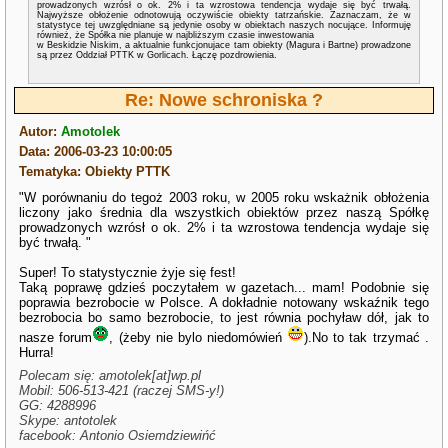
prowadzonych wzrósł o ok. 2% i ta wzrostowa tendencja wydaje się być trwałą.
Najwyższe obłożenie odnotowują oczywiście obiekty tatrzańskie. Zaznaczam, że w
statystyce tej uwzględniane są jedynie osoby w obiektach naszych nocujące. Informuję
również, że Spółka nie planuje w najbliższym czasie inwestowania
w Beskidzie Niskim, a aktualnie funkcjonujace tam obiekty (Magura i Bartne) prowadzone
są przez Oddział PTTK w Gorlicach. Łączę pozdrowienia.
Re: Nowe schroniska ?
Autor:
Amotolek
Data: 2006-03-23 10:00:05
Tematyka: Obiekty PTTK
"W porównaniu do tegoż 2003 roku, w 2005 roku wskażnik obłożenia
liczony jako średnia dla wszystkich obiektów przez naszą Spółkę
prowadzonych wzrósł o ok. 2% i ta wzrostowa tendencja wydaje się
być trwałą. "
Super! To statystycznie żyje się fest!
Taką poprawę gdzieś poczytałem w gazetach... mam! Podobnie się
poprawia bezrobocie w Polsce. A dokładnie notowany wskaźnik tego
bezrobocia bo samo bezrobocie, to jest równia pochyław dół, jak to
nasze forum
, (żeby nie bylo niedomówień
).No to tak trzymać .
Hurra!
Polecam się: amotolek[at]wp.pl
Mobil: 506-513-421 (raczej SMS-y!)
GG: 4288996
Skype: antotolek
facebook: Antonio Osiemdziewińć