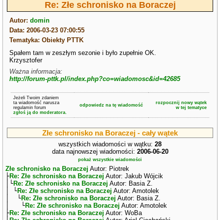
Re: Złe schronisko na Boraczej
Autor:
domin
Data: 2006-03-23 07:00:55
Tematyka: Obiekty PTTK
Spałem tam w zeszłym sezonie i było zupełnie OK.
Krzysztofer
Ważna informacja:
http://forum-pttk.pl/index.php?co=wiadomosc&id=42685
Jeżeli Twoim zdaniem
ta wiadomość narusza
rozpocznij nowy wątek
odpowiedz na tę wiadomość
regulamin forum
w tej tematyce
zgłoś ją do moderatora.
Złe schronisko na Boraczej - cały wątek
wszystkich wiadomości w wątku:
28
data najnowszej wiadomości:
2006-06-20
pokaż wszystkie wiadomości
Złe schronisko na Boraczej
Autor: Piotrek
├
Re: Złe schronisko na Boraczej
Autor: Jakub Wójcik
│└
Re: Złe schronisko na Boraczej
Autor: Basia Z.
│ └
Re: Złe schronisko na Boraczej
Autor: Amotolek
│ └
Re: Złe schronisko na Boraczej
Autor: Basia Z.
│ └
Re: Złe schronisko na Boraczej
Autor: Amotolek
├
Re: Złe schronisko na Boraczej
Autor: WoBa