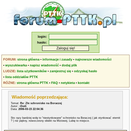
login:
hasło:
FORUM:
strona główna
•
informacje i zasady
•
najnowsze wiadomości
•
wyszukiwarka
•
napisz wiadomość
•
dodaj plik
LUDZIE:
lista użytkowników
•
zarejestruj się
•
odzyskaj hasło
•
lista oddziałów PTTK
RÓŻNE:
strona główna PTTK
•
FAQ
•
netykieta
•
kontakt
Wiadomość poprzedzająca:
Temat:
Re: Złe schronisko na Boraczej
Autor:
~Dedi
Data:
2006-03-15 22:04:36
Sto razy bardziej wolę to "nieotynkowane" schronisko na Boraczej ( jak otynkować eternit
? ) niż piękny, nowoczesny obiekt na Miziowej. Lubię to miejsce.