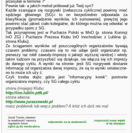
przesyłali w terminie ?"
Pewnie tak- a jakich metod próbował już Twój syn?
Każde szanujące się rozgrywki (zwłaszcza cykliczne) powinny mieć
sędziego głównego (SG)-i to on bezpośrednio odpowiada za
klasyfikację (gromadzenie wyników, ich sumowanie); powyżej jego
powinno stać jakieś ciało kolegialne, do którego można się odwołać w
przypadku sporu z SG.
Tak przynajmniej jest w Pucharze Polski w MnO (p. strona Komisji
InO ZG) i Pucharze Prezesa Klubu InO Inochodziec z Lublina (p.
strona Klubu).
Ze ściąganiem wyników od poszczególnych organizatorów bywają
czasem problemy; czasami się to nie udaje (jeśli organizator np.
pierwszy raz robił zawody-Imprezę o jakiejś wyższej randze) i wtedy
takim ludziom na przyszłość się dziękuje, nie włącza się ich imprezy
do danego cyklu. A wyniki na stronie- jesli SG rozgrywek dostanie
informację od organizatora danej imprezy, że są to wyniki ostateczne-
no to może ich uży ć.
Czyli trzeba dojśc gdzie jest "informacyjny korek": postronie
organizatora imprezy, czy SG całego cyklu.
strona (mojego) Klubu:
http://ino.lublin.pttk.pl/
strona własna:
http://www.juraszewski.pl
masz problemik lub wręcz problem? A któż ich dziś nie ma!
Jeżeli Twoim zdaniem
ta wiadomość narusza
rozpocznij nowy wątek
odpowiedz na tę wiadomość
regulamin forum
w tej tematyce
zgłoś ją do moderatora.