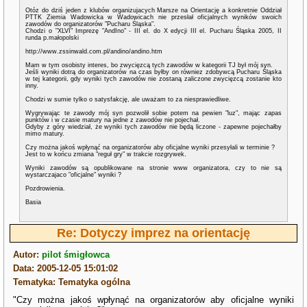
Otóz do dziś jeden z klubów organizujacych Marsze na Orientację a konkretnie Oddział
PTTK Ziemia Wadowicka w Wadowicach nie przesłał oficjalnych wyników swoich
zawodów do organizatorów "Pucharu Śląska".
Chodzi o "XLVI" Imprezę "AndIno" - III el. do X edycji III el. Pucharu Śląska 2005, II
runda p.małopolski
http://www.zssinwald.com.pl/andino/andino.htm
Mam w tym osobisty interes, bo zwycięzcą tych zawodów w kategorii TJ był mój syn.
Jeśli wyniki dotrą do organizatorów na czas byłby on równiez zdobywcą Pucharu Śląska
w tej kategorii, gdy wyniki tych zawodów nie zostaną zaliczone zwycięzcą zostanie kto
inny.
Chodzi w sumie tylko o satysfakcję, ale uważam to za niesprawiedliwe.
Wygrywając te zawody mój syn pozwolił sobie potem na pewien "luz", mając zapas
punktów i w czasie matury na jedne z zawodów nie pojechał.
Gdyby z góry wiedział, że wyniki tych zawodów nie będą liczone - zapewne pojechałby
mimo matury.
Czy można jakoś wpłynąć na organizatorów aby oficjalne wyniki przesyłali w terminie ?
Jest to w końcu zmiana "reguł gry" w trakcie rozgrywek.
Wyniki zawodów są opublikowane na stronie www organizatora, czy to nie są
wystarczajaco "oficjalne" wyniki ?
Pozdrowienia.
Basia
Re: Dotyczy imprez na orientację
Autor:
pilot śmigłowca
Data: 2005-12-05 15:01:02
Tematyka: Tematyka ogólna
"Czy można jakoś wpłynąć na organizatorów aby oficjalne wyniki