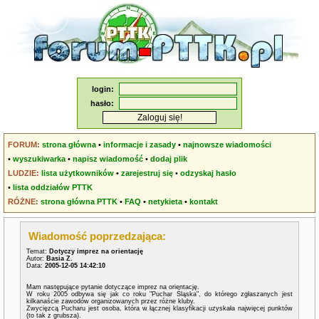
login:
hasło:
FORUM:
strona główna
•
informacje i zasady
•
najnowsze wiadomości
•
wyszukiwarka
•
napisz wiadomość
•
dodaj plik
LUDZIE:
lista użytkowników
•
zarejestruj się
•
odzyskaj hasło
•
lista oddziałów PTTK
RÓŻNE:
strona główna PTTK
•
FAQ
•
netykieta
•
kontakt
Wiadomość poprzedzająca:
Temat:
Dotyczy imprez na orientację
Autor:
Basia Z.
Data:
2005-12-05 14:42:10
Mam następujące pytanie dotyczące imprez na orientację.
W roku 2005 odbywa się jak co roku "Puchar Śląska", do którego zgłaszanych jest
kilkanaście zawodów organizowanych przez różne kluby.
Zwycięzcą Pucharu jest osoba, która w łącznej klasyfikacji uzyskała najwięcej punktów
(to tak z grubsza).