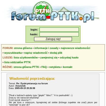
login:
hasło:
FORUM:
strona główna
•
informacje i zasady
•
najnowsze wiadomości
•
wyszukiwarka
•
napisz wiadomość
•
dodaj plik
LUDZIE:
lista użytkowników
•
zarejestruj się
•
odzyskaj hasło
•
lista oddziałów PTTK
RÓŻNE:
strona główna PTTK
•
FAQ
•
netykieta
•
kontakt
Wiadomość poprzedzająca:
Temat:
Re: Dyskrymianacja na forum
Autor:
Amotolek
Data:
2005-09-19 20:26:08
"Pisał o ludziach epitety typu "głupki" "idioci"." A to paskudnik! :-)
Znaczy sie naruszał netykietę!
Czyli wyrok słuszny? !
Ale jak ktos o starszym, bynajmniej od siebie (którego zupełnie nie zna!) pisze per
"wiesniak" to jest ok?