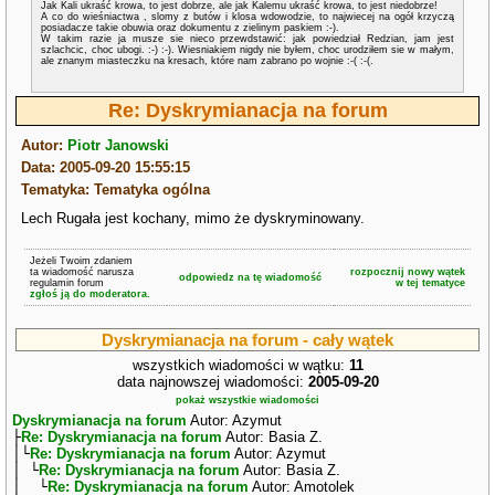
Jak Kali ukraść krowa, to jest dobrze, ale jak Kalemu ukraść krowa, to jest niedobrze!
A co do wieśniactwa , slomy z butów i klosa wdowodzie, to najwiecej na ogół krzyczą
posiadacze takie obuwia oraz dokumentu z zielinym paskiem :-).
W takim razie ja musze sie nieco przewdstawić: jak powiedział Redzian, jam jest
szlachcic, choc ubogi. :-) :-). Wiesniakiem nigdy nie byłem, choc urodziłem sie w małym,
ale znanym miasteczku na kresach, które nam zabrano po wojnie :-( :-(.
Re: Dyskrymianacja na forum
Autor:
Piotr Janowski
Data: 2005-09-20 15:55:15
Tematyka: Tematyka ogólna
Lech Rugała jest kochany, mimo że dyskryminowany.
Jeżeli Twoim zdaniem
ta wiadomość narusza
rozpocznij nowy wątek
odpowiedz na tę wiadomość
regulamin forum
w tej tematyce
zgłoś ją do moderatora.
Dyskrymianacja na forum - cały wątek
wszystkich wiadomości w wątku:
11
data najnowszej wiadomości:
2005-09-20
pokaż wszystkie wiadomości
Dyskrymianacja na forum
Autor: Azymut
├
Re: Dyskrymianacja na forum
Autor: Basia Z.
│└
Re: Dyskrymianacja na forum
Autor: Azymut
│ └
Re: Dyskrymianacja na forum
Autor: Basia Z.
│ └
Re: Dyskrymianacja na forum
Autor: Amotolek