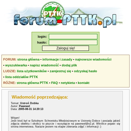
login:
hasło:
FORUM:
strona główna
•
informacje i zasady
•
najnowsze wiadomości
•
wyszukiwarka
•
napisz wiadomość
•
dodaj plik
LUDZIE:
lista użytkowników
•
zarejestruj się
•
odzyskaj hasło
•
lista oddziałów PTTK
RÓŻNE:
strona główna PTTK
•
FAQ
•
netykieta
•
kontakt
Wiadomość poprzedzająca:
Temat:
Ustroń Dobka
Autor:
Pawewel
Data:
2005-08-31 14:20:13
Witam!
Jeśli ktoś był w Szkolnym Schronisku Młodzieżowym w Ustroniu Dobce i posiada jakieś
zdjęcia obiektu i okolicy to piszcie i wysyłajcie na pawewel@o2.pl. Wkrótce pojawi się
strona internetowa. Narazie jestem na etapie zbierania zdjęć i informacji :)