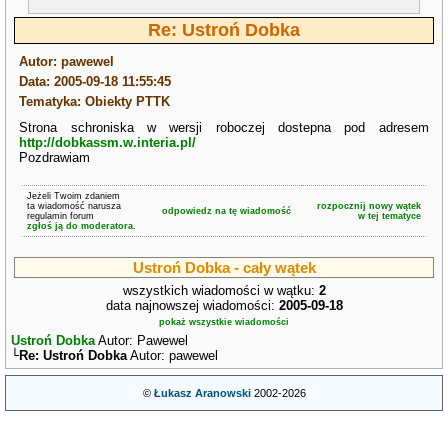
Re: Ustroń Dobka
Autor: pawewel
Data: 2005-09-18 11:55:45
Tematyka: Obiekty PTTK
Strona schroniska w wersji roboczej dostepna pod adresem
http://dobkassm.w.interia.pl/
Pozdrawiam
Jeżeli Twoim zdaniem
ta wiadomość narusza
rozpocznij nowy wątek
odpowiedz na tę wiadomość
regulamin forum
w tej tematyce
zgłoś ją do moderatora.
Ustroń Dobka - cały wątek
wszystkich wiadomości w wątku:
2
data najnowszej wiadomości:
2005-09-18
pokaż wszystkie wiadomości
Ustroń Dobka
Autor: Pawewel
└
Re: Ustroń Dobka
Autor: pawewel
©
Łukasz Aranowski
2002-2026