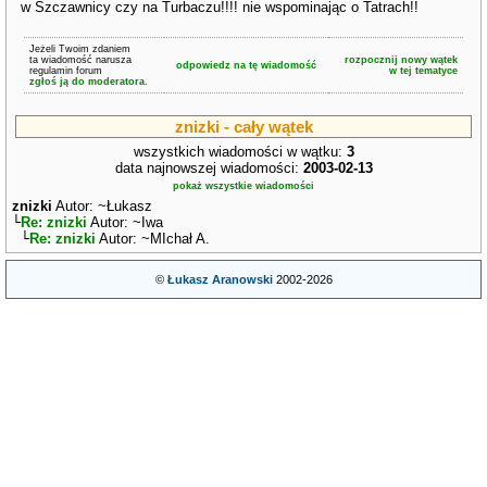
w Szczawnicy czy na Turbaczu!!!! nie wspominając o Tatrach!!
Jeżeli Twoim zdaniem
ta wiadomość narusza
rozpocznij nowy wątek
odpowiedz na tę wiadomość
regulamin forum
w tej tematyce
zgłoś ją do moderatora.
znizki - cały wątek
wszystkich wiadomości w wątku:
3
data najnowszej wiadomości:
2003-02-13
pokaż wszystkie wiadomości
znizki
Autor: ~Łukasz
└
Re: znizki
Autor: ~Iwa
└
Re: znizki
Autor: ~MIchał A.
©
Łukasz Aranowski
2002-2026