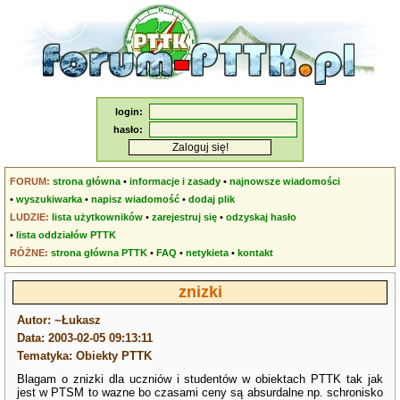
login:
hasło:
FORUM:
strona główna
•
informacje i zasady
•
najnowsze wiadomości
•
wyszukiwarka
•
napisz wiadomość
•
dodaj plik
LUDZIE:
lista użytkowników
•
zarejestruj się
•
odzyskaj hasło
•
lista oddziałów PTTK
RÓŻNE:
strona główna PTTK
•
FAQ
•
netykieta
•
kontakt
znizki
Autor: ~Łukasz
Data: 2003-02-05 09:13:11
Tematyka: Obiekty PTTK
Blagam o znizki dla uczniów i studentów w obiektach PTTK tak jak
jest w PTSM to wazne bo czasami ceny są absurdalne np. schronisko