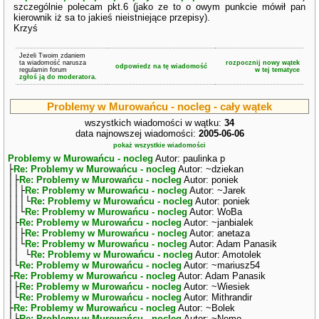
szczególnie polecam pkt.6 (jako ze to o owym punkcie mówił pan
kierownik iż sa to jakieś nieistniejące przepisy).
Krzyś
Jeżeli Twoim zdaniem
ta wiadomość narusza
rozpocznij nowy wątek
odpowiedz na tę wiadomość
regulamin forum
w tej tematyce
zgłoś ją do moderatora.
Problemy w Murowańcu - nocleg - cały wątek
wszystkich wiadomości w wątku:
34
data najnowszej wiadomości:
2005-06-06
pokaż wszystkie wiadomości
Problemy w Murowańcu - nocleg
Autor: paulinka p
├
Re: Problemy w Murowańcu - nocleg
Autor: ~dziekan
│├
Re: Problemy w Murowańcu - nocleg
Autor: poniek
││├
Re: Problemy w Murowańcu - nocleg
Autor: ~Jarek
│││└
Re: Problemy w Murowańcu - nocleg
Autor: poniek
││└
Re: Problemy w Murowańcu - nocleg
Autor: WoBa
│├
Re: Problemy w Murowańcu - nocleg
Autor: ~janbialek
││├
Re: Problemy w Murowańcu - nocleg
Autor: anetaza
││└
Re: Problemy w Murowańcu - nocleg
Autor: Adam Panasik
││ └
Re: Problemy w Murowańcu - nocleg
Autor: Amotolek
│└
Re: Problemy w Murowańcu - nocleg
Autor: ~mariusz54
├
Re: Problemy w Murowańcu - nocleg
Autor: Adam Panasik
│├
Re: Problemy w Murowańcu - nocleg
Autor: ~Wiesiek
│└
Re: Problemy w Murowańcu - nocleg
Autor: Mithrandir
├
Re: Problemy w Murowańcu - nocleg
Autor: ~Bolek
│└
Re: Problemy w Murowańcu - nocleg
Autor: ~Nemo