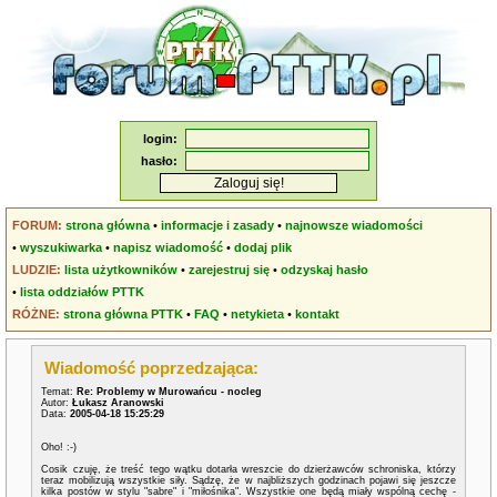
login:
hasło:
FORUM:
strona główna
•
informacje i zasady
•
najnowsze wiadomości
•
wyszukiwarka
•
napisz wiadomość
•
dodaj plik
LUDZIE:
lista użytkowników
•
zarejestruj się
•
odzyskaj hasło
•
lista oddziałów PTTK
RÓŻNE:
strona główna PTTK
•
FAQ
•
netykieta
•
kontakt
Wiadomość poprzedzająca:
Temat:
Re: Problemy w Murowańcu - nocleg
Autor:
Łukasz Aranowski
Data:
2005-04-18 15:25:29
Oho! :-)
Cosik czuję, że treść tego wątku dotarła wreszcie do dzierżawców schroniska, którzy
teraz mobilizują wszystkie siły. Sądzę, że w najbliższych godzinach pojawi się jeszcze
kilka postów w stylu "sabre" i "miłośnika". Wszystkie one będą miały wspólną cechę -