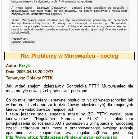
będą anonimowe i z dynamicznych IP (Neostrada lub modem).
A może lepiej - Szanowni Dzierżawcy - zmienić swoje podejście do turystów i
spowodować, aby takie wątki się nie pojawiały, niż potem pajacować i mobilizować
znajomych do "dementowania pogłosek"?
Temat Murowańca przez ostatnie lata był niejednokrotnie poruszany na zebraniach
Komisji Akademickiej ZG PTTK, której mam zaszczyt przewodniczyć. Na ostatnim
zebraniu na początku kwietnia - również. Zobligowało mnie to do wysłania w zeszłym
tygodniu maila do spółki z prośba o ustosunkowanie się do tej sytuacji. Obecnie czekam
na odpowiedź.
Pozdrawiam,
Łukasz Aranowski
Re: Problemy w Murowańcu - nocleg
Autor:
Krzyś
Data: 2005-04-18 20:22:33
Tematyka: Obiekty PTTK
Jak widać znajomi dzierżawcy Schronicka PTTK Murowaneiec nie
maja na tyle odwagi żeby sie nawet podpisać.
Co do miłej mtmosfery i sprawnej obsługi to nic dziwnego (chociaz jak
widac teraz trzeba sie za to dzierżawcy odwdzięczyć) dla znajomych
kierownka widac zawsze miejsce jest.
I taka jeszcze moja sugestia może by ZG PTTK wysłał panu
kierownikowi "Regulamin Schroniska PTTK" z zaleceniem
powiększenia do rozmiaru AO i powieszeniu w najbardziej widocznej
częsci schronska oraz moze o przeprowadzenie swojego rodzaju
egzaminu ze znajomości ww regulaminu(treść jest tutaj
http://www.pttk.pl/pttk/przepisy/index.php?co=schronisko
)