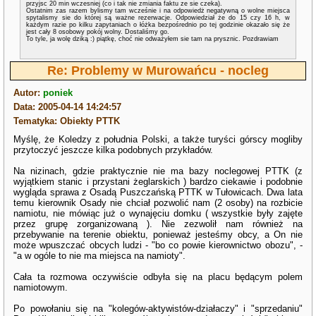
przyjsc 20 min wczesniej (co i tak nie zmiania faktu ze sie czeka).
Ostatnim zas razem bylismy tam wcześnie i na odpowiedż negatywną o wolne miejsca
spytalismy sie do której są ważne rezerwacje. Odpowiedział że do 15 czy 16 h, w
każdym razie po kilku zapytaniach o łóżka bezpośrednio po tej godzinie okazało się że
jest cały 8 osobowy pokój wolny. Dostaliśmy go.
To tyle, ja wolę dziką :) piątkę, choć nie odważyłem sie tam na prysznic. Pozdrawiam
Re: Problemy w Murowańcu - nocleg
Autor:
poniek
Data: 2005-04-14 14:24:57
Tematyka: Obiekty PTTK
Myślę, że Koledzy z południa Polski, a także turyści górscy mogliby
przytoczyć jeszcze kilka podobnych przykładów.
Na nizinach, gdzie praktycznie nie ma bazy noclegowej PTTK (z
wyjątkiem stanic i przystani żeglarskich ) bardzo ciekawie i podobnie
wygląda sprawa z Osadą Puszczańską PTTK w Tułowicach. Dwa lata
temu kierownik Osady nie chciał pozwolić nam (2 osoby) na rozbicie
namiotu, nie mówiąc już o wynajęciu domku ( wszystkie były zajęte
przez grupę zorganizowaną ). Nie zezwolił nam również na
przebywanie na terenie obiektu, ponieważ jesteśmy obcy, a On nie
może wpuszczać obcych ludzi - "bo co powie kierownictwo obozu", -
"a w ogóle to nie ma miejsca na namioty".
Cała ta rozmowa oczywiście odbyła się na placu będącym polem
namiotowym.
Po powołaniu się na "kolegów-aktywistów-działaczy" i "sprzedaniu"