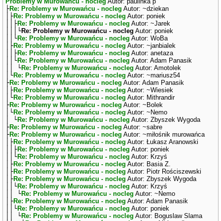
Problemy w Murowańcu - nocleg
Autor: paulinka p
├
Re: Problemy w Murowańcu - nocleg
Autor: ~dziekan
│├
Re: Problemy w Murowańcu - nocleg
Autor: poniek
││├
Re: Problemy w Murowańcu - nocleg
Autor: ~Jarek
│││└
Re: Problemy w Murowańcu - nocleg
Autor: poniek
││└
Re: Problemy w Murowańcu - nocleg
Autor: WoBa
│├
Re: Problemy w Murowańcu - nocleg
Autor: ~janbialek
││├
Re: Problemy w Murowańcu - nocleg
Autor: anetaza
││└
Re: Problemy w Murowańcu - nocleg
Autor: Adam Panasik
││ └
Re: Problemy w Murowańcu - nocleg
Autor: Amotolek
│└
Re: Problemy w Murowańcu - nocleg
Autor: ~mariusz54
├
Re: Problemy w Murowańcu - nocleg
Autor: Adam Panasik
│├
Re: Problemy w Murowańcu - nocleg
Autor: ~Wiesiek
│└
Re: Problemy w Murowańcu - nocleg
Autor: Mithrandir
├
Re: Problemy w Murowańcu - nocleg
Autor: ~Bolek
│└
Re: Problemy w Murowańcu - nocleg
Autor: ~Nemo
│ └
Re: Problemy w Murowańcu - nocleg
Autor: Zbyszek Wygoda
├
Re: Problemy w Murowańcu - nocleg
Autor: ~sabre
├
Re: Problemy w Murowańcu - nocleg
Autor: ~miłośnik murowańca
│├
Re: Problemy w Murowańcu - nocleg
Autor: Łukasz Aranowski
││├
Re: Problemy w Murowańcu - nocleg
Autor: poniek
││└
Re: Problemy w Murowańcu - nocleg
Autor: Krzyś
│├
Re: Problemy w Murowańcu - nocleg
Autor: Basia Z.
│├
Re: Problemy w Murowańcu - nocleg
Autor: Piotr Rościszewski
│├
Re: Problemy w Murowańcu - nocleg
Autor: Zbyszek Wygoda
││└
Re: Problemy w Murowańcu - nocleg
Autor: Krzyś
││ └
Re: Problemy w Murowańcu - nocleg
Autor: ~Nemo
│├
Re: Problemy w Murowańcu - nocleg
Autor: Adam Panasik
││└
Re: Problemy w Murowańcu - nocleg
Autor: poniek
││ └
Re: Problemy w Murowańcu - nocleg
Autor: Boguslaw Slama