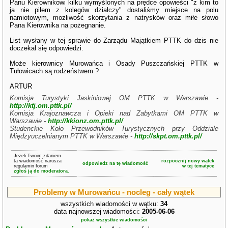
Panu Kierownikowi kilku wymyślonych na prędce opowieści "z kim to
ja nie piłem z kolegów działczy" dostaliśmy miejsce na polu
namiotowym, mozliwość skorzytania z natrysków oraz miłe słowo
Pana Kierownika na pożegnanie.
List wysłany w tej sprawie do Zarządu Majątkiem PTTK do dzis nie
doczekał się odpowiedzi.
Może kierownicy Murowańca i Osady Puszczańskiej PTTK w
Tułowicach są rodzeństwem ?
ARTUR
Komisja Turystyki Jaskiniowej OM PTTK w Warszawie -
http://ktj.om.pttk.pl/
Komisja Krajoznawcza i Opieki nad Zabytkami OM PTTK w
Warszawie -
http://kkionz.om.pttk.pl/
Studenckie Koło Przewodników Turystycznych przy Oddziale
Międzyuczelnianym PTTK w Warszawie -
http://skpt.om.pttk.pl/
Jeżeli Twoim zdaniem
ta wiadomość narusza
rozpocznij nowy wątek
odpowiedz na tę wiadomość
regulamin forum
w tej tematyce
zgłoś ją do moderatora.
Problemy w Murowańcu - nocleg - cały wątek
wszystkich wiadomości w wątku:
34
data najnowszej wiadomości:
2005-06-06
pokaż wszystkie wiadomości