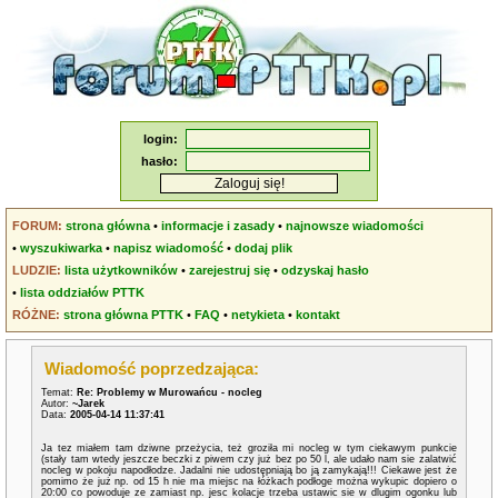
login:
hasło:
FORUM:
strona główna
•
informacje i zasady
•
najnowsze wiadomości
•
wyszukiwarka
•
napisz wiadomość
•
dodaj plik
LUDZIE:
lista użytkowników
•
zarejestruj się
•
odzyskaj hasło
•
lista oddziałów PTTK
RÓŻNE:
strona główna PTTK
•
FAQ
•
netykieta
•
kontakt
Wiadomość poprzedzająca:
Temat:
Re: Problemy w Murowańcu - nocleg
Autor:
~Jarek
Data:
2005-04-14 11:37:41
Ja tez miałem tam dziwne przeżycia, też groziła mi nocleg w tym ciekawym punkcie
(stały tam wtedy jeszcze beczki z piwem czy już bez po 50 l, ale udało nam sie zalatwić
nocleg w pokoju napodłodze. Jadalni nie udostępniają bo ją zamykają!!! Ciekawe jest że
pomimo że już np. od 15 h nie ma miejsc na łóżkach podłoge można wykupic dopiero o
20:00 co powoduje ze zamiast np. jesc kolacje trzeba ustawic sie w dlugim ogonku lub