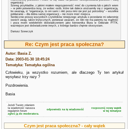
organizacji.
Szereg przykładów, z jakimi miałem nieprzyjemność mieć do czynienia lub o jakich wiem
– w pełni potwierdza tezę, że wobec osób, które tak dalece utożsamiły się z organizacją,
bo uważają, iż “organizacja, to oni sami i nikt poza nimi nie jest już potrzebny” – wszelkie
pobłażanie – dla dobra samej organizacji – nie może mieć miejsca.
Serdecznie proszę wszystkich czytelników niniejszego artykułu o przesłanie mi odwrotnie
swoich uwag, także krytycznych, ponieważ uważam, że nikt nie ma patentu na mądrość
i poza moim wieloletnim doświadczeniem jako kierownika Biura w Oddziale PTTK,
ważniejsze jest doświadczenie innych, z którego bardzo chętnie skorzystam.
Dariusz Szewczyk
Re: Czym jest praca społeczna?
Autor: Basia Z.
Data: 2003-01-30 18:45:24
Tematyka: Tematyka ogólna
Człowieku, ja wszystko rozumiem, ale dlaczego Ty ten artykuł
wysyłasz trzy razy ?
Pozdrowienia.
Basia
Jeżeli Twoim zdaniem
ta wiadomość narusza
rozpocznij nowy wątek
odpowiedz na tę wiadomość
regulamin forum
w tej tematyce
zgłoś ją do moderatora.
Czym jest praca społeczna? - cały wątek