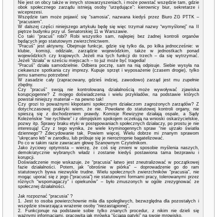
Nie jest on obcy także w innych stowarzyszeniach, i może powstać wszędzie tam, gdzie
obok społecznego zarządu istnieją osoby “urzędujące”: kierownicy biur, sekretarze i
wiceprezesi.
Wszędzie tam może pojawić się “samosia”, nazwana kiedyś przez Biuro ZG PTTK –
“pracusiem”.
W dalszej części niniejszego artykułu będę się więc trzymał nazwy “wymyślonej” na II
piętrze budynku przy ul. Senatorskiej 11 w Warszawie.
Co taki “pracuś” robi? Robi wszystko sam, najlepiej bez żadnej kontroli organów
będących jego statutowym zwierzchnictwem.
“Pracuś” jest aktywny. Obejmuje funkcje, gdzie się tylko da, po kilka jednocześnie: w
klubie, komisji, oddziale, zarządzie wojewódzkim, także w jednostkach ponad
wojewódzkich czy krajowych. Jeżeli ma tych funkcji do trzech – da się wytrzymać.
Jeżeli “działa” w sześciu miejscach – to już może być tragedia!
“Pracuś” działa samodzielnie. Odbiera pocztę, sam na nią odpisuje. Siebie wysyła na
ciekawsze spotkania czy imprezy. Kupuje sprzęt i wyposażenie (czasem drogie), tylko
jemu samemu potrzebne!
W zasadzie cały (zapracowany, gdzieś indziej, zawodowo) zarząd jest mu zupełnie
zbędny.
Czy “pracuś” swoją nie kontrolowaną działalnością może wywoływać zjawiska
korupcjogenne? Z mojego doświadczenia i wielu przykładów, na podstawie których
powstał niniejszy materiał – na pewno tak!
Czy grozi to poważnymi kłopotami społecznym działaczom zagrożonych zarządów? Z
dotychczasowej praktyki wiem, że nie. Powołane do statutowej kontroli organy, nie
spieszą się z dochodzeniem prawdy. Komisje Rewizyjne działają ospale, a Sądy
Koleżeńskie “nie rychliwie” i z olimpijskim spokojem oczekują na wnioski oskarżycielskie,
pozwy itp. Sprawy braku etyki w postępowaniach społecznych działaczy, po prostu je nie
interesują! Czy z tego wynika, że wiele kryminogennych spraw “nie ujrzało światła
dziennego”? Zdecydowanie tak. Powiem więcej. Wielu dobrze mi znanym sprawom
“ukręcano łeb” w zarodku, lub próbuje się je nieroztropnie bagatelizować.
Po co w takim razie zawracam głowę Szanownym Czytelnikom.
Jako życiowy optymista – wierzę, że coś się zmieni w sposobie myślenia naszych,
demokratycznie wybranych władz i zostanie kiedyś postawiona tama bezprawiu i
korupcji.
Doświadczenie moje wskazuje, że “pracusia” łatwo jest zneutralizować w początkowej
fazie działalności. Potem, jak “obrośnie w piórka” – doprowadzenie go do ram
statutowych bywa niezwykle trudne. Wielu społecznych zwierzchników “pracusia”, nie
mogąc uporać się z jego (“pracusia”) nie statutowymi formami pracy, tolerowanymi przez
różnych “wspomagaczy” i opiekunów” – było zmuszonych w ogóle zrezygnować ze
społecznej działalności.
Jak rozpoznać “pracusia” ?
1. Jest to osoba powierzchownie miła dla spolegliwych, bezwzględna dla pozostałych i
wszędzie stwarzająca wrażenie osoby “niezastąpionej”,
2. Funkcjonuje na podstawie sobie tylko znanych procedur, z nikim nie dzieli się
ważnymi informacjami, pracowita jak mrówka “ściąga patyki” na swoje mrowisko,