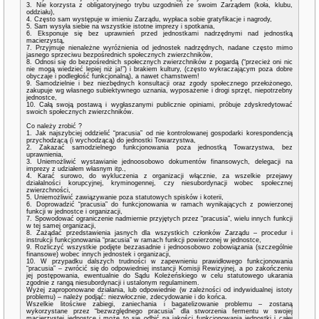
3. Nie korzysta z obligatoryjnego trybu uzgodnień ze swoim Zarządem (koła, klubu,
oddziału),
4. Często sam występuje w imieniu Zarządu, wypłaca sobie gratyfikacje i nagrody,
5. Sam wysyła siebie na wszystkie istotne imprezy i spotkania,
6. Eksponuje się bez uprawnień przed jednostkami nadrzędnymi nad jednostką
macierzystą,
7. Przyjmuje nienależne wyróżnienia od jednostek nadrzędnych, nadane często mimo
jasnego sprzeciwu bezpośrednich społecznych zwierzchników,
8. Odnosi się do bezpośrednich społecznych zwierzchników z pogardą (“przecież oni nic
nie mogą wiedzieć lepiej niż ja!”) i brakiem kultury, (często wykraczającym poza dobre
obyczaje i podległość funkcjonalną), a nawet chamstwem!
9. Samodzielnie i bez niezbędnych konsultacji oraz zgody społecznego przełożonego,
zakupuje wg własnego subiektywnego uznania, wyposażenie i drogi sprzęt, niepotrzebny
jednostce,
10. Całą swoją postawą i wygłaszanymi publicznie opiniami, próbuje zdyskredytować
swoich społecznych zwierzchników.
Co należy zrobić ?
1. Jak najszybciej oddzielić “pracusia” od nie kontrolowanej gospodarki korespondencją
przychodzącą (i wychodzącą) do jednostki Towarzystwa,
2. Zakazać samodzielnego funkcjonowania poza jednostką Towarzystwa, bez
uprawnienia,
3. Uniemożliwić wystawianie jednoosobowo dokumentów finansowych, delegacji na
imprezy z udziałem własnym itp.,
4. Karać surowo, do wykluczenia z organizacji włącznie, za wszelkie przejawy
działalności korupcyjnej, kryminogennej, czy niesubordynacji wobec społecznej
zwierzchności,
5. Uniemożliwić zawiązywanie poza statutowych spisków i koterii,
6. Doprowadzić “pracusia” do funkcjonowania w ramach wynikających z powierzonej
funkcji w jednostce i organizacji,
7. Spowodować ograniczenie nadmiernie przyjętych przez “pracusia”, wielu innych funkcji
w tej samej organizacji,
8. Zażądać przedstawienia jasnych dla wszystkich członków Zarządu – procedur i
instrukcji funkcjonowania “pracusia” w ramach funkcji powierzonej w jednostce,
9. Rozliczyć wszystkie podjęte bezzasadnie i jednoosobowo zobowiązania (szczególnie
finansowe) wobec innych jednostek i organizacji,
10. W przypadku dalszych trudności w zapewnieniu prawidłowego funkcjonowania
“pracusia” – zwrócić się do odpowiedniej instancji Komisji Rewizyjnej, a po zakończeniu
jej postępowania, ewentualnie do Sądu Koleżeńskiego w celu statutowego ukarania
zgodnie z rangą niesubordynacji i ustalonym regulaminem.
Wyżej zaproponowane działania, lub odpowiednie (w zależności od indywidualnej istoty
problemu) – należy podjąć: niezwłocznie, zdecydowanie i do końca.
Wszelkie litościwe zabiegi, zaniechania i bagatelizowanie problemu – zostaną
wykorzystane przez “bezwzględnego pracusia” dla stworzenia fermentu w swojej
macierzystej jednostce i może to się odbić na jakości funkcjonowania jednostki i całej