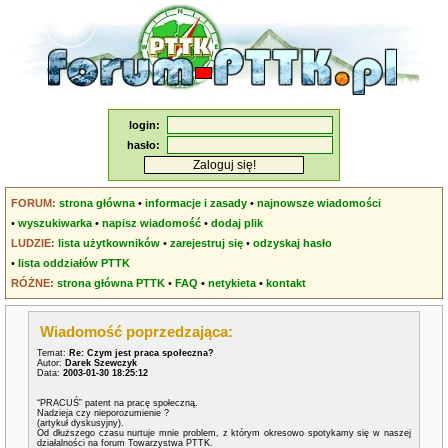
login:
hasło:
FORUM:
strona główna
•
informacje i zasady
•
najnowsze wiadomości
•
wyszukiwarka
•
napisz wiadomość
•
dodaj plik
LUDZIE:
lista użytkowników
•
zarejestruj się
•
odzyskaj hasło
•
lista oddziałów PTTK
RÓŻNE:
strona główna PTTK
•
FAQ
•
netykieta
•
kontakt
Wiadomość poprzedzająca:
Temat:
Re: Czym jest praca społeczna?
Autor:
Darek Szewczyk
Data:
2003-01-30 18:25:12
“PRACUŚ” patent na pracę społeczną.
Nadzieja czy nieporozumienie ?
(artykuł dyskusyjny).
Od dłuższego czasu nurtuje mnie problem, z którym okresowo spotykamy się w naszej
działalności na forum Towarzystwa PTTK.