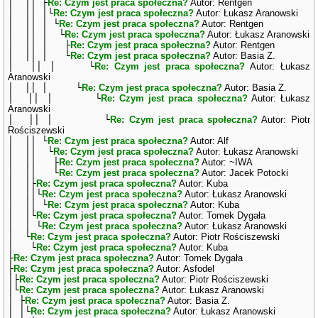
│ ││ ├
Re: Czym jest praca społeczna?
Autor: Rentgen
│ ││ │└
Re: Czym jest praca społeczna?
Autor: Łukasz Aranowski
│ ││ │ └
Re: Czym jest praca społeczna?
Autor: Rentgen
│ ││ │ └
Re: Czym jest praca społeczna?
Autor: Łukasz Aranowski
│ ││ │ ├
Re: Czym jest praca społeczna?
Autor: Rentgen
│ ││ │ └
Re: Czym jest praca społeczna?
Autor: Basia Z.
│ ││ │ └
Re: Czym jest praca społeczna?
Autor: Łukasz
Aranowski
│ ││ │ └
Re: Czym jest praca społeczna?
Autor: Basia Z.
│ ││ │ └
Re: Czym jest praca społeczna?
Autor: Łukasz
Aranowski
│ ││ │ └
Re: Czym jest praca społeczna?
Autor: Piotr
Rościszewski
│ ││ └
Re: Czym jest praca społeczna?
Autor: Alf
│ ││ └
Re: Czym jest praca społeczna?
Autor: Łukasz Aranowski
│ ││ ├
Re: Czym jest praca społeczna?
Autor: ~IWA
│ ││ └
Re: Czym jest praca społeczna?
Autor: Jacek Potocki
│ │├
Re: Czym jest praca społeczna?
Autor: Kuba
│ ││└
Re: Czym jest praca społeczna?
Autor: Łukasz Aranowski
│ ││ └
Re: Czym jest praca społeczna?
Autor: Kuba
│ │└
Re: Czym jest praca społeczna?
Autor: Tomek Dygała
│ │ └
Re: Czym jest praca społeczna?
Autor: Łukasz Aranowski
│ └
Re: Czym jest praca społeczna?
Autor: Piotr Rościszewski
│ └
Re: Czym jest praca społeczna?
Autor: Kuba
├
Re: Czym jest praca społeczna?
Autor: Tomek Dygała
├
Re: Czym jest praca społeczna?
Autor: Asfodel
│├
Re: Czym jest praca społeczna?
Autor: Piotr Rościszewski
│└
Re: Czym jest praca społeczna?
Autor: Łukasz Aranowski
│ ├
Re: Czym jest praca społeczna?
Autor: Basia Z.
│ │└
Re: Czym jest praca społeczna?
Autor: Łukasz Aranowski