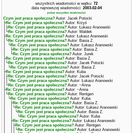
wszystkich wiadomości w wątku:
72
data najnowszej wiadomości:
2003-02-04
pokaż wszystkie wiadomości
Czym jest praca społeczna?
Autor: Jacek Potocki
├
Re: Czym jest praca społeczna?
Autor: Krzyś
│├
Re: Czym jest praca społeczna?
Autor: Łukasz Aranowski
│└
Re: Czym jest praca społeczna?
Autor: Waldek
├
Re: Czym jest praca społeczna?
Autor: Łukasz Aranowski
│└
Re: Czym jest praca społeczna?
Autor: Basia Z.
│ └
Re: Czym jest praca społeczna?
Autor: Łukasz Aranowski
│ ├
Re: Czym jest praca społeczna?
Autor: Basia Z.
│ └
Re: Czym jest praca społeczna?
Autor: Jurek
├
Re: Czym jest praca społeczna?
Autor: Basia Z.
│└
Re: Czym jest praca społeczna?
Autor: Jacek Potocki
│ └
Re: Czym jest praca społeczna?
Autor: Basia Z.
├
Re: Czym jest praca społeczna?
Autor: Kuba
│├
Re: Czym jest praca społeczna?
Autor: Jacek Potocki
││└
Re: Czym jest praca społeczna?
Autor: Łukasz Aranowski
│└
Re: Czym jest praca społeczna?
Autor: ~Anna
├
Re: Czym jest praca społeczna?
Autor: ~Anna
│└
Re: Czym jest praca społeczna?
Autor: Rentgen
│ └
Re: Czym jest praca społeczna?
Autor: Kuba
│ ├
Re: Czym jest praca społeczna?
Autor: Basia Z.
│ │└
Re: Czym jest praca społeczna?
Autor: Łukasz Aranowski
│ │ └
Re: Czym jest praca społeczna?
Autor: Basia Z.
│ │ └
Re: Czym jest praca społeczna?
Autor: Kuba
│ ├
Re: Czym jest praca społeczna?
Autor: Łukasz Aranowski
│ │├
Re: Czym jest praca społeczna?
Autor: Rentgen
│ ││└
Re: Czym jest praca społeczna?
Autor: Łukasz Aranowski