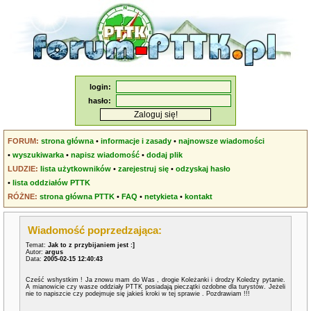
login:
hasło:
FORUM:
strona główna
•
informacje i zasady
•
najnowsze wiadomości
•
wyszukiwarka
•
napisz wiadomość
•
dodaj plik
LUDZIE:
lista użytkowników
•
zarejestruj się
•
odzyskaj hasło
•
lista oddziałów PTTK
RÓŻNE:
strona główna PTTK
•
FAQ
•
netykieta
•
kontakt
Wiadomość poprzedzająca:
Temat:
Jak to z przybijaniem jest :]
Autor:
argus
Data:
2005-02-15 12:40:43
Cześć wshystkim ! Ja znowu mam do Was , drogie Koleżanki i drodzy Koledzy pytanie.
A mianowicie czy wasze oddziały PTTK posiadają pieczątki ozdobne dla turystów. Jeżeli
nie to napiszcie czy podejmuje się jakieś kroki w tej sprawie . Pozdrawiam !!!