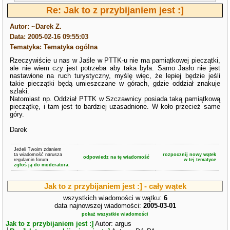
Re: Jak to z przybijaniem jest :]
Autor: ~Darek Z.
Data: 2005-02-16 09:55:03
Tematyka: Tematyka ogólna
Rzeczywiście u nas w Jaśle w PTTK-u nie ma pamiątkowej pieczątki,
ale nie wiem czy jest potrzeba aby taka była. Samo Jasło nie jest
nastawione na ruch turystyczny, myślę więc, że lepiej będzie jeśli
takie pieczątki będą umieszczane w górach, gdzie oddział znakuje
szlaki.
Natomiast np. Oddział PTTK w Szczawnicy posiada taką pamiątkową
pieczątkę, i tam jest to bardziej uzasadnione. W koło przecież same
góry.
Darek
Jeżeli Twoim zdaniem
ta wiadomość narusza
rozpocznij nowy wątek
odpowiedz na tę wiadomość
regulamin forum
w tej tematyce
zgłoś ją do moderatora.
Jak to z przybijaniem jest :] - cały wątek
wszystkich wiadomości w wątku:
6
data najnowszej wiadomości:
2005-03-01
pokaż wszystkie wiadomości
Jak to z przybijaniem jest :]
Autor: argus