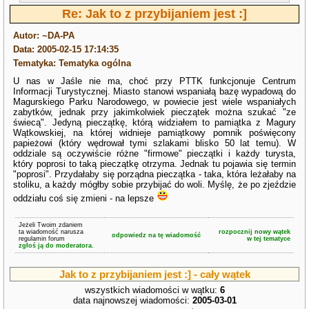
Re: Jak to z przybijaniem jest :]
Autor: ~DA-PA
Data: 2005-02-15 17:14:35
Tematyka: Tematyka ogólna
U nas w Jaśle nie ma, choć przy PTTK funkcjonuje Centrum
Informacji Turystycznej. Miasto stanowi wspaniałą bazę wypadową do
Magurskiego Parku Narodowego, w powiecie jest wiele wspaniałych
zabytków, jednak przy jakimkolwiek pieczątek można szukać "ze
świecą". Jedyną pieczątkę, którą widziałem to pamiątka z Magury
Wątkowskiej, na której widnieje pamiątkowy pomnik poświęcony
papieżowi (który wędrował tymi szlakami blisko 50 lat temu). W
oddziale są oczywiście różne "firmowe" pieczątki i każdy turysta,
który poprosi to taką pieczątkę otrzyma. Jednak tu pojawia się termin
"poprosi". Przydałaby się porządna pieczątka - taka, która leżałaby na
stoliku, a każdy mógłby sobie przybijać do woli. Myślę, że po zjeździe
oddziału coś się zmieni - na lepsze
Jeżeli Twoim zdaniem
ta wiadomość narusza
rozpocznij nowy wątek
odpowiedz na tę wiadomość
regulamin forum
w tej tematyce
zgłoś ją do moderatora.
Jak to z przybijaniem jest :] - cały wątek
wszystkich wiadomości w wątku:
6
data najnowszej wiadomości:
2005-03-01