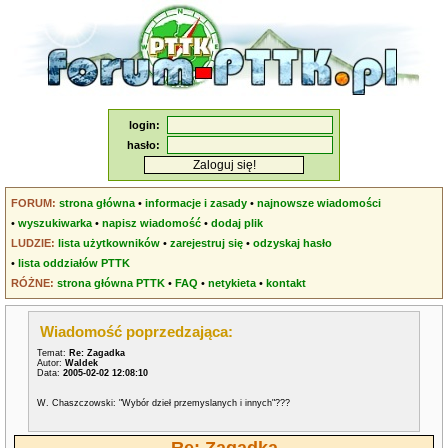
login:
hasło:
FORUM:
strona główna
•
informacje i zasady
•
najnowsze wiadomości
•
wyszukiwarka
•
napisz wiadomość
•
dodaj plik
LUDZIE:
lista użytkowników
•
zarejestruj się
•
odzyskaj hasło
•
lista oddziałów PTTK
RÓŻNE:
strona główna PTTK
•
FAQ
•
netykieta
•
kontakt
Wiadomość poprzedzająca:
Temat:
Re: Zagadka
Autor:
Waldek
Data:
2005-02-02 12:08:10
W. Chaszczowski: "Wybór dzieł przemyslanych i innych"???