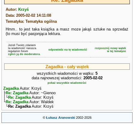
Re: Zagadka
Autor:
Krzyś
Data: 2005-02-02 14:11:08
Tematyka: Tematyka ogólna
Hmm.. to jest taka książka a masz moze jakąś sztuke na sprzedaż
(to musi być pasjonjąca lektura.
Jeżeli Twoim zdaniem
ta wiadomość narusza
rozpocznij nowy wątek
odpowiedz na tę wiadomość
regulamin forum
w tej tematyce
zgłoś ją do moderatora.
Zagadka - cały wątek
wszystkich wiadomości w wątku:
5
data najnowszej wiadomości:
2005-02-02
pokaż wszystkie wiadomości
Zagadka
Autor: Krzyś
├
Re: Zagadka
Autor: ~Gienoo
│└
Re: Zagadka
Autor: Krzyś
└
Re: Zagadka
Autor: Waldek
└
Re: Zagadka
Autor: Krzyś
©
Łukasz Aranowski
2002-2026