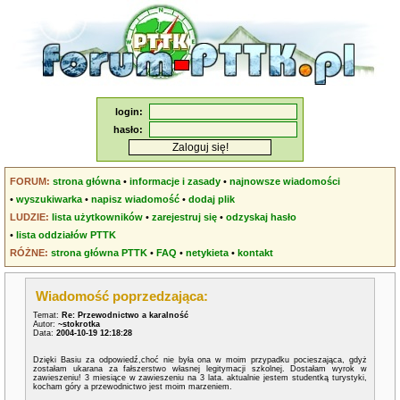
login:
hasło:
FORUM:
strona główna
•
informacje i zasady
•
najnowsze wiadomości
•
wyszukiwarka
•
napisz wiadomość
•
dodaj plik
LUDZIE:
lista użytkowników
•
zarejestruj się
•
odzyskaj hasło
•
lista oddziałów PTTK
RÓŻNE:
strona główna PTTK
•
FAQ
•
netykieta
•
kontakt
Wiadomość poprzedzająca:
Temat:
Re: Przewodnictwo a karalność
Autor:
~stokrotka
Data:
2004-10-19 12:18:28
Dzięki Basiu za odpowiedź,choć nie była ona w moim przypadku pocieszająca, gdyż
zostałam ukarana za fałszerstwo własnej legitymacji szkolnej. Dostałam wyrok w
zawieszeniu! 3 miesiące w zawieszeniu na 3 lata. aktualnie jestem studentką turystyki,
kocham góry a przewodnictwo jest moim marzeniem.