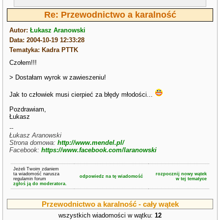
Re: Przewodnictwo a karalność
Autor:
Łukasz Aranowski
Data: 2004-10-19 12:33:28
Tematyka: Kadra PTTK
Czołem!!!
> Dostałam wyrok w zawieszeniu!
Jak to człowiek musi cierpieć za błędy młodości...
Pozdrawiam,
Łukasz
--
Łukasz Aranowski
Strona domowa:
http://www.mendel.pl/
Facebook:
https://www.facebook.com/laranowski
Jeżeli Twoim zdaniem
ta wiadomość narusza
rozpocznij nowy wątek
odpowiedz na tę wiadomość
regulamin forum
w tej tematyce
zgłoś ją do moderatora.
Przewodnictwo a karalność - cały wątek
wszystkich wiadomości w wątku:
12