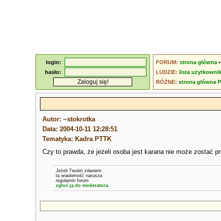
login:
FORUM:
strona główna
hasło:
LUDZIE:
lista użytkowni
RÓŻNE:
strona główna 
Autor: ~stokrotka
Data: 2004-10-11 12:28:51
Tematyka: Kadra PTTK
Czy to prawda, że jeżeli osoba jest karana nie może zostać 
Jeżeli Twoim zdaniem
ta wiadomość narusza
regulamin forum
zgłoś ją do moderatora.