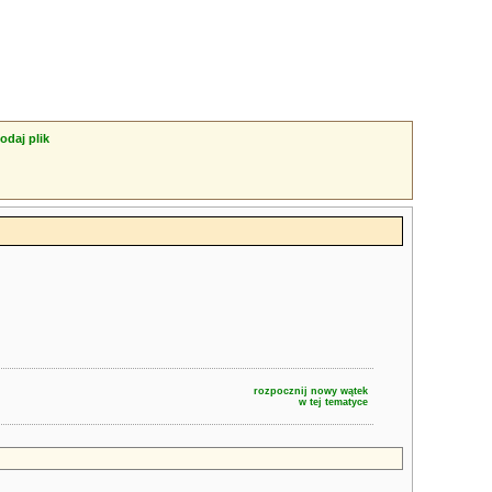
odaj plik
rozpocznij nowy wątek
w tej tematyce