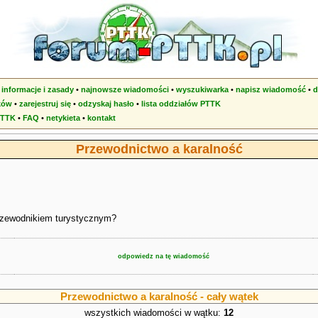
•
informacje i zasady
•
najnowsze wiadomości
•
wyszukiwarka
•
napisz wiadomość
•
d
ków
•
zarejestruj się
•
odzyskaj hasło
•
lista oddziałów PTTK
PTTK
•
FAQ
•
netykieta
•
kontakt
Przewodnictwo a karalność
przewodnikiem turystycznym?
odpowiedz na tę wiadomość
Przewodnictwo a karalność - cały wątek
wszystkich wiadomości w wątku:
12