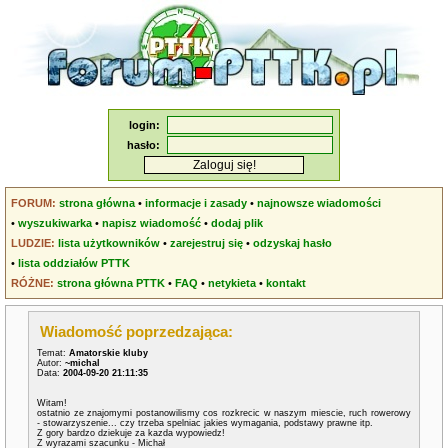
login:
hasło:
FORUM:
strona główna
•
informacje i zasady
•
najnowsze wiadomości
•
wyszukiwarka
•
napisz wiadomość
•
dodaj plik
LUDZIE:
lista użytkowników
•
zarejestruj się
•
odzyskaj hasło
•
lista oddziałów PTTK
RÓŻNE:
strona główna PTTK
•
FAQ
•
netykieta
•
kontakt
Wiadomość poprzedzająca:
Temat:
Amatorskie kluby
Autor:
~michal
Data:
2004-09-20 21:11:35
Witam!
ostatnio ze znajomymi postanowilismy cos rozkrecic w naszym miescie, ruch rowerowy
- stowarzyszenie... czy trzeba spelniac jakies wymagania, podstawy prawne itp.
Z gory bardzo dziekuje za kazda wypowiedz!
Z wyrazami szacunku - Michał