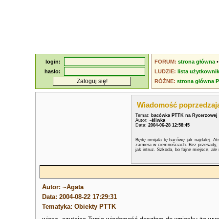
login:
FORUM:
strona główna
hasło:
LUDZIE:
lista użytkowni
RÓŻNE:
strona główna 
Wiadomość poprzedzaj
Temat:
bacówka PTTK na Rycerzowej
Autor:
~śliwka
Data:
2004-06-28 12:58:45
Będę omijała tę bacówę jak najdalej. At
zamiera w ciemnościach. Bez przesady, n
jak intruz. Szkoda, bo fajne miejsce, al
Autor: ~Agata
Data: 2004-08-22 17:29:31
Tematyka: Obiekty PTTK