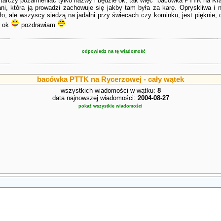
tarczy pozamieniać tylko nazwy i będzie ok, tak więc "bacówka PTTK na K
ani, która ją prowadzi zachowuje się jakby tam była za karę. Opryskliwa i 
, ale wszyscy siedzą na jadalni przy świecach czy kominku, jest pięknie, c
t ok
pozdrawiam
odpowiedz na tę wiadomość
bacówka PTTK na Rycerzowej - cały wątek
wszystkich wiadomości w wątku:
8
data najnowszej wiadomości:
2004-08-27
pokaż wszystkie wiadomości