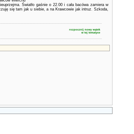
rawców Wierchu
nieuprzejma. Światło gaśnie o 22.00 i cała bacówa zamiera w
zuję się tam jak u siebie, a na Krawcowie jak intruz. Szkoda,
rozpocznij nowy wątek
w tej tematyce