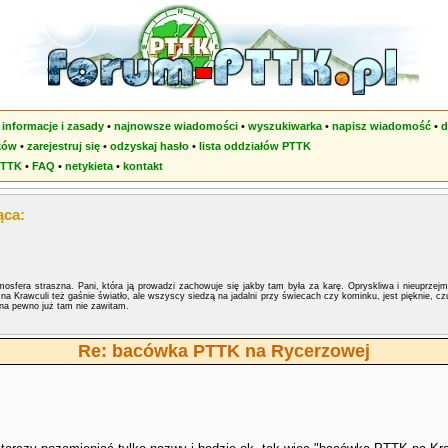
•
informacje i zasady
•
najnowsze wiadomości
•
wyszukiwarka
•
napisz wiadomość
•
d
ków
•
zarejestruj się
•
odzyskaj hasło
•
lista oddziałów PTTK
PTTK
•
FAQ
•
netykieta
•
kontakt
ąca:
mosfera straszna. Pani, która ją prowadzi zachowuje się jakby tam była za karę. Opryskliwa i nieuprzej
a Krawculi też gaśnie światło, ale wszyscy siedzą na jadalni przy świecach czy kominku, jest pięknie, czu
e na pewno już tam nie zawitam.
Re: bacówka PTTK na Rycerzowej