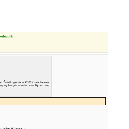
odaj plik
ma. Światło gaśnie o 22.00 i cała bacówa
ję się tam jak u siebie, a na Rycerzowej