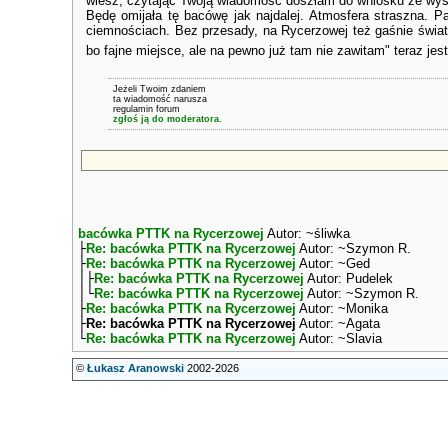
wiesz, czytając Twoją wiadomość doszłam do wniosku że wys
Będę omijała tę bacówę jak najdalej. Atmosfera straszna. P
ciemnościach. Bez przesady, na Rycerzowej też gaśnie światło
bo fajne miejsce, ale na pewno już tam nie zawitam" teraz jes
Jeżeli Twoim zdaniem
ta wiadomość narusza
regulamin forum
zgłoś ją do moderatora.
bacówka PTTK na Rycerzowej
Autor: ~śliwka
├
Re: bacówka PTTK na Rycerzowej
Autor: ~Szymon R.
├
Re: bacówka PTTK na Rycerzowej
Autor: ~Ged
│├
Re: bacówka PTTK na Rycerzowej
Autor: Pudelek
│└
Re: bacówka PTTK na Rycerzowej
Autor: ~Szymon R.
├
Re: bacówka PTTK na Rycerzowej
Autor: ~Monika
├
Re: bacówka PTTK na Rycerzowej
Autor: ~Agata
└
Re: bacówka PTTK na Rycerzowej
Autor: ~Slavia
©
Łukasz Aranowski
2002-2026