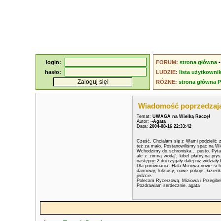
login:
FORUM:
strona główna
hasło:
LUDZIE:
lista użytkowni
RÓŻNE:
strona główna 
Wiadomość poprzedzaj
Temat:
UWAGA na Wielką Raczę!
Autor:
~Agata
Data:
2004-08-16 22:33:42
Cześć. Chciałam się z Wami podzielić z
też za mało. Postanowiliśmy spać na Wiel
Wchodzimy do schroniska... pusto. Pytam
ale z zimną wodą", kibel płatny,na prys
następne 2 dni rzygały dalej niż widział
Dla porównania: Hala Miziowa,nowe schron
darmowy, luksusy, nowe pokoje, łazienk
jedzcie.
Polecam Rycerzową, Miziowa i Przegibek
Pozdrawiam serdecznie. agata