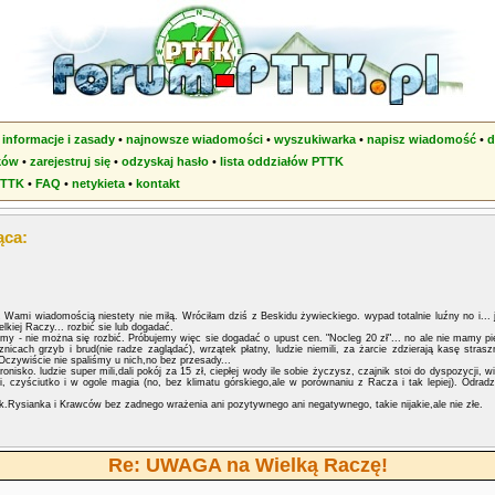
•
informacje i zasady
•
najnowsze wiadomości
•
wyszukiwarka
•
napisz wiadomość
•
d
ków
•
zarejestruj się
•
odzyskaj hasło
•
lista oddziałów PTTK
PTTK
•
FAQ
•
netykieta
•
kontakt
ąca:
 Wami wiadomością niestety nie miłą. Wróciłam dziś z Beskidu żywieckiego. wypad totalnie luźny no i...
kiej Raczy... rozbić sie lub dogadać.
y - nie można się rozbić. Próbujemy więc sie dogadać o upust cen. "Nocleg 20 zł"... no ale nie mamy pien
znicach grzyb i brud(nie radze zaglądać), wrzątek płatny, ludzie niemili, za żarcie zdzierają kasę stras
y.Oczywiście nie spaliśmy u nich,no bez przesady...
isko. ludzie super mili,dali pokój za 15 zł, ciepłej wody ile sobie życzysz, czajnik stoi do dyspozycji,
i, czyściutko i w ogole magia (no, bez klimatu górskiego,ale w porównaniu z Racza i tak lepiej). Odradz
.Rysianka i Krawców bez zadnego wrażenia ani pozytywnego ani negatywnego, takie nijakie,ale nie złe.
Re: UWAGA na Wielką Raczę!