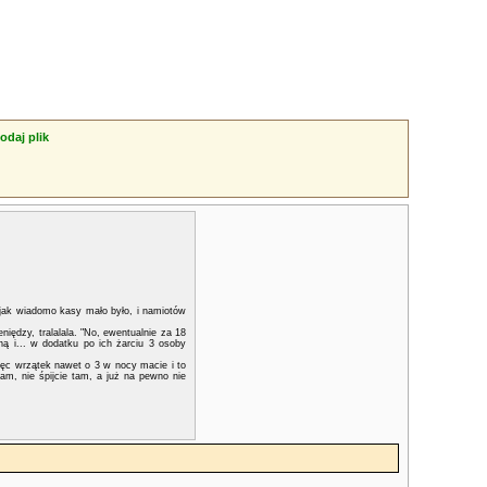
odaj plik
 jak wiadomo kasy mało było, i namiotów
iędzy, tralalala. "No, ewentualnie za 18
zną i... w dodatku po ich żarciu 3 osoby
 więc wrzątek nawet o 3 w nocy macie i to
am, nie śpijcie tam, a już na pewno nie