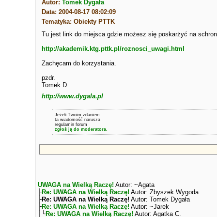
Autor:
Tomek Dygała
Data: 2004-08-17 08:02:09
Tematyka: Obiekty PTTK
Tu jest link do miejsca gdzie możesz się poskarżyć na schron
http://akademik.ktg.pttk.pl/roznosci_uwagi.html
Zachęcam do korzystania.
pzdr.
Tomek D
http://www.dygala.pl
Jeżeli Twoim zdaniem
ta wiadomość narusza
regulamin forum
zgłoś ją do moderatora.
UWAGA na Wielką Raczę!
Autor: ~Agata
├
Re: UWAGA na Wielką Raczę!
Autor: Zbyszek Wygoda
├
Re: UWAGA na Wielką Raczę!
Autor: Tomek Dygała
├
Re: UWAGA na Wielką Raczę!
Autor: ~Jarek
│└
Re: UWAGA na Wielką Raczę!
Autor: Agatka C.