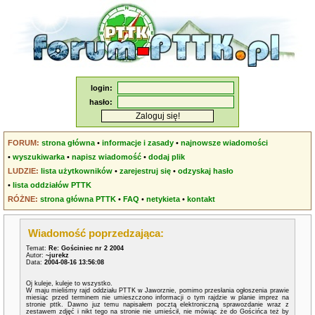
login:
hasło:
FORUM:
strona główna
•
informacje i zasady
•
najnowsze wiadomości
•
wyszukiwarka
•
napisz wiadomość
•
dodaj plik
LUDZIE:
lista użytkowników
•
zarejestruj się
•
odzyskaj hasło
•
lista oddziałów PTTK
RÓŻNE:
strona główna PTTK
•
FAQ
•
netykieta
•
kontakt
Wiadomość poprzedzająca:
Temat:
Re: Gościniec nr 2 2004
Autor:
~jurekz
Data:
2004-08-16 13:56:08
Oj kuleje, kuleje to wszystko.
W maju mieliśmy rajd oddziału PTTK w Jaworznie, pomimo przesłania ogłoszenia prawie
miesiąc przed terminem nie umieszczono informacji o tym rajdzie w planie imprez na
stronie pttk. Dawno juz temu napisałem pocztą elektroniczną sprawozdanie wraz z
zestawem zdjęć i nikt tego na stronie nie umieścił, nie mówiąc że do Gościńca też by