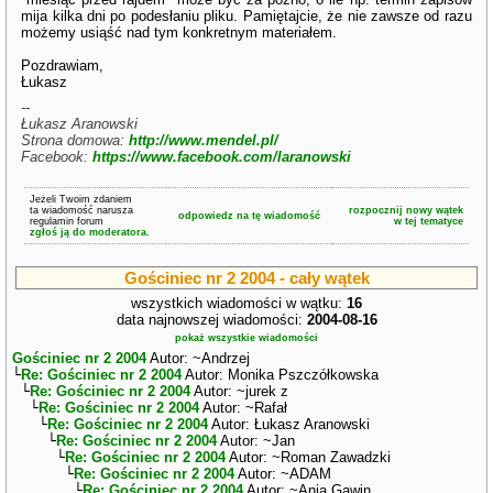
mija kilka dni po podesłaniu pliku. Pamiętajcie, że nie zawsze od razu
możemy usiąść nad tym konkretnym materiałem.
Pozdrawiam,
Łukasz
--
Łukasz Aranowski
Strona domowa:
http://www.mendel.pl/
Facebook:
https://www.facebook.com/laranowski
Jeżeli Twoim zdaniem
ta wiadomość narusza
rozpocznij nowy wątek
odpowiedz na tę wiadomość
regulamin forum
w tej tematyce
zgłoś ją do moderatora.
Gościniec nr 2 2004 - cały wątek
wszystkich wiadomości w wątku:
16
data najnowszej wiadomości:
2004-08-16
pokaż wszystkie wiadomości
Gościniec nr 2 2004
Autor: ~Andrzej
└
Re: Gościniec nr 2 2004
Autor: Monika Pszczółkowska
└
Re: Gościniec nr 2 2004
Autor: ~jurek z
└
Re: Gościniec nr 2 2004
Autor: ~Rafał
└
Re: Gościniec nr 2 2004
Autor: Łukasz Aranowski
└
Re: Gościniec nr 2 2004
Autor: ~Jan
└
Re: Gościniec nr 2 2004
Autor: ~Roman Zawadzki
└
Re: Gościniec nr 2 2004
Autor: ~ADAM
└
Re: Gościniec nr 2 2004
Autor: ~Ania Gawin