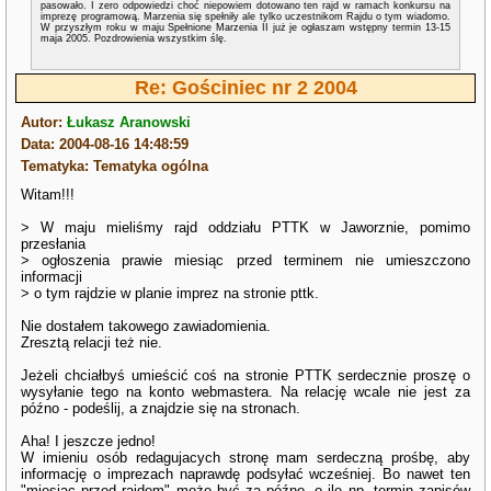
pasowało. I zero odpowiedzi choć niepowiem dotowano ten rajd w ramach konkursu na
imprezę programową. Marzenia się spełniły ale tylko uczestnikom Rajdu o tym wiadomo.
W przyszłym roku w maju Spełnione Marzenia II już je ogłaszam wstępny termin 13-15
maja 2005. Pozdrowienia wszystkim ślę.
Re: Gościniec nr 2 2004
Autor:
Łukasz Aranowski
Data: 2004-08-16 14:48:59
Tematyka: Tematyka ogólna
Witam!!!
> W maju mieliśmy rajd oddziału PTTK w Jaworznie, pomimo
przesłania
> ogłoszenia prawie miesiąc przed terminem nie umieszczono
informacji
> o tym rajdzie w planie imprez na stronie pttk.
Nie dostałem takowego zawiadomienia.
Zresztą relacji też nie.
Jeżeli chciałbyś umieścić coś na stronie PTTK serdecznie proszę o
wysyłanie tego na konto webmastera. Na relację wcale nie jest za
późno - podeślij, a znajdzie się na stronach.
Aha! I jeszcze jedno!
W imieniu osób redagujacych stronę mam serdeczną prośbę, aby
informację o imprezach naprawdę podsyłać wcześniej. Bo nawet ten
"miesiąc przed rajdem" może być za późno, o ile np. termin zapisów