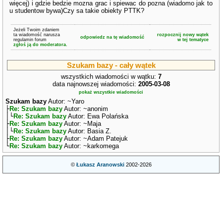
więcej) i gdzie bedzie mozna grac i spiewac do pozna (wiadomo jak to
u studentow bywa)Czy sa takie obiekty PTTK?
Jeżeli Twoim zdaniem
ta wiadomość narusza
rozpocznij nowy wątek
odpowiedz na tę wiadomość
regulamin forum
w tej tematyce
zgłoś ją do moderatora.
Szukam bazy - cały wątek
wszystkich wiadomości w wątku:
7
data najnowszej wiadomości:
2005-03-08
pokaż wszystkie wiadomości
Szukam bazy
Autor: ~Yaro
├
Re: Szukam bazy
Autor: ~anonim
│└
Re: Szukam bazy
Autor: Ewa Polańska
├
Re: Szukam bazy
Autor: ~Maja
│└
Re: Szukam bazy
Autor: Basia Z.
├
Re: Szukam bazy
Autor: ~Adam Patejuk
└
Re: Szukam bazy
Autor: ~karkomega
©
Łukasz Aranowski
2002-2026