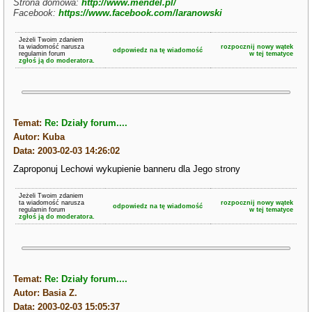
Strona domowa:
http://www.mendel.pl/
Facebook:
https://www.facebook.com/laranowski
Jeżeli Twoim zdaniem
ta wiadomość narusza
rozpocznij nowy wątek
odpowiedz na tę wiadomość
regulamin forum
w tej tematyce
zgłoś ją do moderatora.
Temat:
Re: Działy forum....
Autor: Kuba
Data: 2003-02-03 14:26:02
Zaproponuj Lechowi wykupienie banneru dla Jego strony
Jeżeli Twoim zdaniem
ta wiadomość narusza
rozpocznij nowy wątek
odpowiedz na tę wiadomość
regulamin forum
w tej tematyce
zgłoś ją do moderatora.
Temat:
Re: Działy forum....
Autor: Basia Z.
Data: 2003-02-03 15:05:37