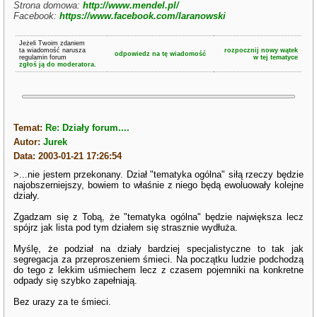
Strona domowa:
http://www.mendel.pl/
Facebook:
https://www.facebook.com/laranowski
Jeżeli Twoim zdaniem
ta wiadomość narusza
rozpocznij nowy wątek
odpowiedz na tę wiadomość
regulamin forum
w tej tematyce
zgłoś ją do moderatora.
Temat:
Re: Działy forum....
Autor:
Jurek
Data: 2003-01-21 17:26:54
>...nie jestem przekonany. Dział "tematyka ogólna" siłą rzeczy będzie
najobszerniejszy, bowiem to właśnie z niego będą ewoluowały kolejne
działy.
Zgadzam się z Tobą, że "tematyka ogólna" będzie największa lecz
spójrz jak lista pod tym działem się strasznie wydłuża.
Myślę, że podział na działy bardziej specjalistyczne to tak jak
segregacja za przeproszeniem śmieci. Na początku ludzie podchodzą
do tego z lekkim uśmiechem lecz z czasem pojemniki na konkretne
odpady się szybko zapełniają.
Bez urazy za te śmieci.