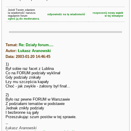
Jeżeli Twoim zdaniem
ta wiadomość narusza
rozpocznij nowy wątek
odpowiedz na tę wiadomość
regulamin forum
w tej tematyce
zgłoś ją do moderatora.
Temat:
Re: Działy forum....
Autor:
Łukasz Aranowski
Data: 2003-01-20 14:46:45
1)
Był sobie raz facet z Lublina
Co na FORUM podziały wyklinał
Gdy podziały znikały
Łzy mu szczęścia kapały
Choć - jak zwykle - żałosny był finał...
2)
Było raz pewne FORUM w Warszawie
Z podziałami tematów w podstawie
Jednak znikły podziały
I bezbronne są gały
Przeszukując szum postów w tej sprawie.
--
Łukasz Aranowski