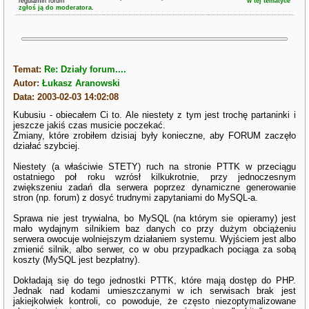
regulamin forum
w tej tematyce
zgłoś ją do moderatora.
Temat:
Re: Działy forum....
Autor:
Łukasz Aranowski
Data: 2003-02-03 14:02:08
Kubusiu - obiecałem Ci to. Ale niestety z tym jest trochę partaninki i
jeszcze jakiś czas musicie poczekać.
Zmiany, które zrobiłem dzisiaj były konieczne, aby FORUM zaczęło
działać szybciej.
Niestety (a właściwie STETY) ruch na stronie PTTK w przeciągu
ostatniego poł roku wzrósł kilkukrotnie, przy jednoczesnym
zwiększeniu zadań dla serwera poprzez dynamiczne generowanie
stron (np. forum) z dosyć trudnymi zapytaniami do MySQL-a.
Sprawa nie jest trywialna, bo MySQL (na którym sie opieramy) jest
mało wydajnym silnikiem baz danych co przy dużym obciążeniu
serwera owocuje wolniejszym działaniem systemu. Wyjściem jest albo
zmienić silnik, albo serwer, co w obu przypadkach pociąga za sobą
koszty (MySQL jest bezpłatny).
Dokładają się do tego jednostki PTTK, które mają dostęp do PHP.
Jednak nad kodami umieszczanymi w ich serwisach brak jest
jakiejkolwiek kontroli, co powoduje, że często niezoptymalizowane