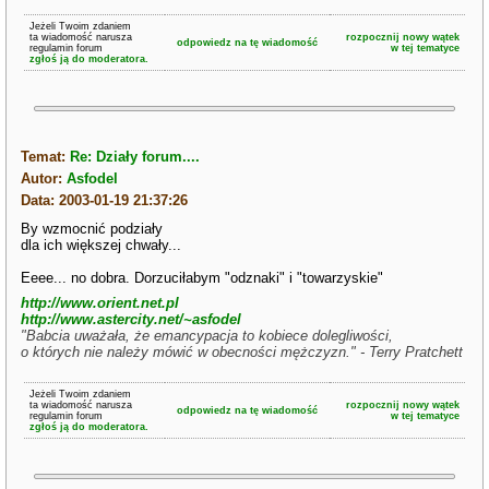
Jeżeli Twoim zdaniem
ta wiadomość narusza
rozpocznij nowy wątek
odpowiedz na tę wiadomość
regulamin forum
w tej tematyce
zgłoś ją do moderatora.
Temat:
Re: Działy forum....
Autor:
Asfodel
Data: 2003-01-19 21:37:26
By wzmocnić podziały
dla ich większej chwały...
Eeee... no dobra. Dorzuciłabym "odznaki" i "towarzyskie"
http://www.orient.net.pl
http://www.astercity.net/~asfodel
"Babcia uważała, że emancypacja to kobiece dolegliwości,
o których nie należy mówić w obecności mężczyzn." - Terry Pratchett
Jeżeli Twoim zdaniem
ta wiadomość narusza
rozpocznij nowy wątek
odpowiedz na tę wiadomość
regulamin forum
w tej tematyce
zgłoś ją do moderatora.