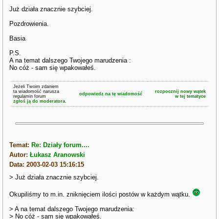
Już działa znacznie szybciej.
Pozdrowienia.
Basia
P.S.
A na temat dalszego Twojego marudzenia :
No cóż - sam się wpakowałeś.
Jeżeli Twoim zdaniem
ta wiadomość narusza
rozpocznij nowy wątek
odpowiedz na tę wiadomość
regulamin forum
w tej tematyce
zgłoś ją do moderatora.
Temat:
Re: Działy forum....
Autor:
Łukasz Aranowski
Data: 2003-02-03 15:16:15
> Już działa znacznie szybciej.
Okupiliśmy to m.in. zniknięciem ilości postów w każdym wątku.
> A na temat dalszego Twojego marudzenia:
> No cóż - sam się wpakowałeś.