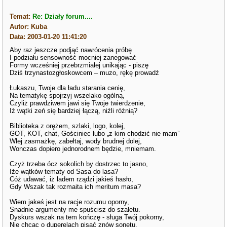
Temat:
Re: Działy forum....
Autor: Kuba
Data: 2003-01-20 11:41:20
Aby raz jeszcze podjąć nawrócenia próbę
I podziału sensowność mocniej zanegować
Formy wcześniej przebrzmiałej unikając - piszę
Dziś trzynastozgłoskowcem – muzo, rękę prowadź
Łukaszu, Twoje dla ładu starania cenię,
Na tematykę spojrzyj wszelako ogólną,
Czyliż prawdziwem jawi się Twoje twierdzenie,
Iż wątki zeń się bardziej łączą, niźli różnią?
Biblioteka z orężem, szlaki, logo, kolej,
GOT, KOT, chat, Gościniec lubo „z kim chodzić nie mam”
Wlej zasmażkę, zabełtaj, wody brudnej dolej,
Wonczas dopiero jednorodnem będzie, mniemam.
Czyż trzeba ócz sokolich by dostrzec to jasno,
Iże wątków tematy od Sasa do lasa?
Cóż udawać, iż ładem rządzi jakieś hasło,
Gdy Wszak tak rozmaita ich meritum masa?
Wiem jakeś jest na racje rozumu oporny,
Snadnie argumenty me spuścisz do szaletu.
Dyskurs wszak na tem kończę - sługa Twój pokorny,
Nie chcąc o duperelach pisać znów sonetu.