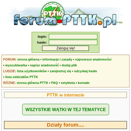
login:
hasło:
FORUM:
strona główna
•
informacje i zasady
•
najnowsze wiadomości
•
wyszukiwarka
•
napisz wiadomość
•
dodaj plik
LUDZIE:
lista użytkowników
•
zarejestruj się
•
odzyskaj hasło
•
lista oddziałów PTTK
RÓŻNE:
strona główna PTTK
•
FAQ
•
netykieta
•
kontakt
PTTK w internecie
WSZYSTKIE WĄTKI W TEJ TEMATYCE
Działy forum....