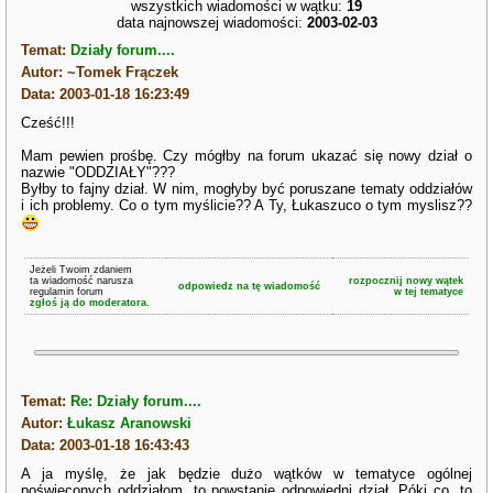
wszystkich wiadomości w wątku:
19
data najnowszej wiadomości:
2003-02-03
Temat:
Działy forum....
Autor: ~Tomek Frączek
Data: 2003-01-18 16:23:49
Cześć!!!
Mam pewien prośbę. Czy mógłby na forum ukazać się nowy dział o
nazwie "ODDZIAŁY"???
Byłby to fajny dział. W nim, mogłyby być poruszane tematy oddziałów
i ich problemy. Co o tym myślicie?? A Ty, Łukaszuco o tym myslisz??
Jeżeli Twoim zdaniem
ta wiadomość narusza
rozpocznij nowy wątek
odpowiedz na tę wiadomość
regulamin forum
w tej tematyce
zgłoś ją do moderatora.
Temat:
Re: Działy forum....
Autor:
Łukasz Aranowski
Data: 2003-01-18 16:43:43
A ja myślę, że jak będzie dużo wątków w tematyce ogólnej
poświęconych oddziałom, to powstanie odpowiedni dział. Póki co, to