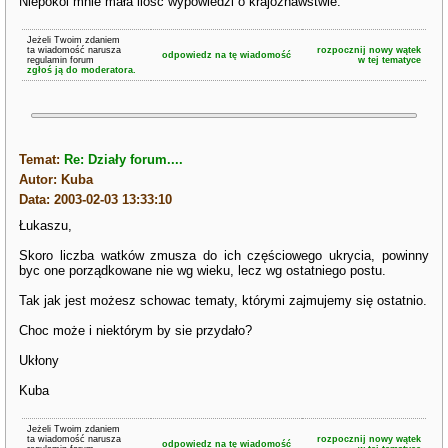
Niepokoi mnie mała ilość wypowiedzi o krajoznawstwie.
Jeżeli Twoim zdaniem
ta wiadomość narusza
rozpocznij nowy wątek
odpowiedz na tę wiadomość
regulamin forum
w tej tematyce
zgłoś ją do moderatora.
Temat:
Re: Działy forum....
Autor: Kuba
Data: 2003-02-03 13:33:10
Łukaszu,
Skoro liczba watków zmusza do ich częściowego ukrycia, powinny
byc one porządkowane nie wg wieku, lecz wg ostatniego postu.
Tak jak jest możesz schowac tematy, którymi zajmujemy się ostatnio.
Choc może i niektórym by sie przydało?
Ukłony
Kuba
Jeżeli Twoim zdaniem
ta wiadomość narusza
rozpocznij nowy wątek
odpowiedz na tę wiadomość