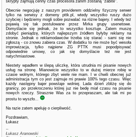
skrypty zajmują cenny czas procesora zanim zostaną "zabite".
Obecnie negocjuję z naszym providerem oddzielny fizyczny serwer
tylko na serwisy z domeny pttk.pl, wtedy wszystko ruszy dużo
szybciej i będziemy mogli sobie pozwalać na różne bajery. I wtedy też
pojawią się tak postulowane przez Mirka grupy usenetowe.
Domyślacie się jednak, że to wszystko kosztuje. Zatem muszę
zdobyć pieniądzę, których najlepszym źródłem byłyby reklamy na
stronie. Jednak o reklamodawców trzeba się starać - sami się nie
zgłoszą - co znowu zabiera czas. W dodatku to nie może być wesoła
improwizacja, tylko najpierw ZG PTTK musi popodpisywać
odpowiednie umowy, co jak się domyślacie też nie jest
natychmiastowe.
Niestety wpadłem w ślepą uliczkę, która utrudnia mi pisanie nowych
usług na stronę. Mianowicie wszystko to w dużej mierze robię w
czasie wolnym, którego zbyt wiele nie mam. I w chwili obecnej już
administracja tym co jest zajmuje mi prawie 100% tego czasu. Więc
każdy następny bajer powstaje wolniej. Lada dzień zbliżę się do
granicy, po przekroczeniu której juz nie bedę miał czasu na pisanie
nowych rzeczy. Strasznie Was za to przepraszam, ale tak mi po
prostu to wyszło...
Na razie zatem apeluję o cierpliwość.
Pozdrawiam,
Łukasz
--
Łukasz Aranowski