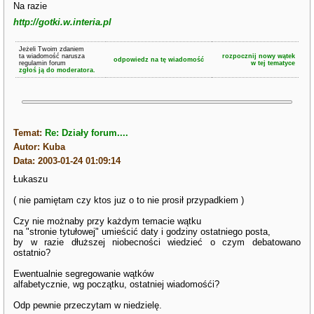
Na razie
http://gotki.w.interia.pl
Jeżeli Twoim zdaniem
ta wiadomość narusza
rozpocznij nowy wątek
odpowiedz na tę wiadomość
regulamin forum
w tej tematyce
zgłoś ją do moderatora.
Temat:
Re: Działy forum....
Autor: Kuba
Data: 2003-01-24 01:09:14
Łukaszu
( nie pamiętam czy ktos juz o to nie prosił przypadkiem )
Czy nie możnaby przy każdym temacie wątku
na "stronie tytułowej" umieścić daty i godziny ostatniego posta,
by w razie dłuższej niobecności wiedzieć o czym debatowano
ostatnio?
Ewentualnie segregowanie wątków
alfabetycznie, wg początku, ostatniej wiadomośći?
Odp pewnie przeczytam w niedzielę.