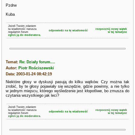
Pzdrw
Kuba
Jeżeli Twoim zdaniem
ta wiadomość narusza
rozpocznij nowy wątek
odpowiedz na tę wiadomość
regulamin forum
w tej tematyce
zgłoś ją do moderatora.
Temat:
Re: Działy forum....
Autor:
Piotr Rościszewski
Data: 2003-01-24 08:42:19
Niektóre głosy w dyskusji pasują do kilku wątków. Czy można tak
zrobić, by te głosy pojawiały się wszędzie, gdzie powinny, a nie tylko
w jednym miejscu, którego wyśledzenie jest kłopotliwe, bo zmusza do
czytania wszystkiego jak leci?
Jeżeli Twoim zdaniem
ta wiadomość narusza
rozpocznij nowy wątek
odpowiedz na tę wiadomość
regulamin forum
w tej tematyce
zgłoś ją do moderatora.