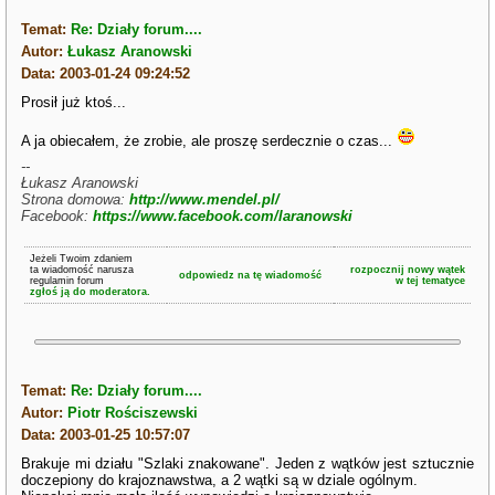
Temat:
Re: Działy forum....
Autor:
Łukasz Aranowski
Data: 2003-01-24 09:24:52
Prosił już ktoś...
A ja obiecałem, że zrobie, ale proszę serdecznie o czas...
--
Łukasz Aranowski
Strona domowa:
http://www.mendel.pl/
Facebook:
https://www.facebook.com/laranowski
Jeżeli Twoim zdaniem
ta wiadomość narusza
rozpocznij nowy wątek
odpowiedz na tę wiadomość
regulamin forum
w tej tematyce
zgłoś ją do moderatora.
Temat:
Re: Działy forum....
Autor:
Piotr Rościszewski
Data: 2003-01-25 10:57:07
Brakuje mi działu "Szlaki znakowane". Jeden z wątków jest sztucznie
doczepiony do krajoznawstwa, a 2 wątki są w dziale ogólnym.