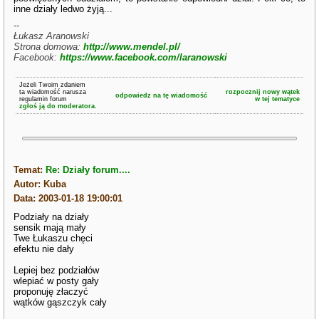
inne działy ledwo żyją...
--
Łukasz Aranowski
Strona domowa:
http://www.mendel.pl/
Facebook:
https://www.facebook.com/laranowski
Jeżeli Twoim zdaniem
ta wiadomość narusza
rozpocznij nowy wątek
odpowiedz na tę wiadomość
regulamin forum
w tej tematyce
zgłoś ją do moderatora.
Temat:
Re: Działy forum....
Autor: Kuba
Data: 2003-01-18 19:00:01
Podziały na działy
sensik mają mały
Twe Łukaszu chęci
efektu nie dały
Lepiej bez podziałów
wlepiać w posty gały
proponuję złaczyć
wątków gąszczyk cały