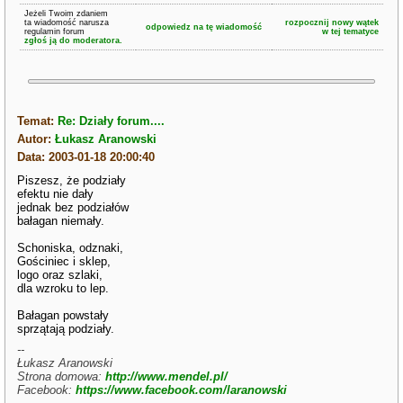
Jeżeli Twoim zdaniem
ta wiadomość narusza
rozpocznij nowy wątek
odpowiedz na tę wiadomość
regulamin forum
w tej tematyce
zgłoś ją do moderatora.
Temat:
Re: Działy forum....
Autor:
Łukasz Aranowski
Data: 2003-01-18 20:00:40
Piszesz, że podziały
efektu nie dały
jednak bez podziałów
bałagan niemały.
Schoniska, odznaki,
Gościniec i sklep,
logo oraz szlaki,
dla wzroku to lep.
Bałagan powstały
sprzątają podziały.
--
Łukasz Aranowski
Strona domowa:
http://www.mendel.pl/
Facebook:
https://www.facebook.com/laranowski