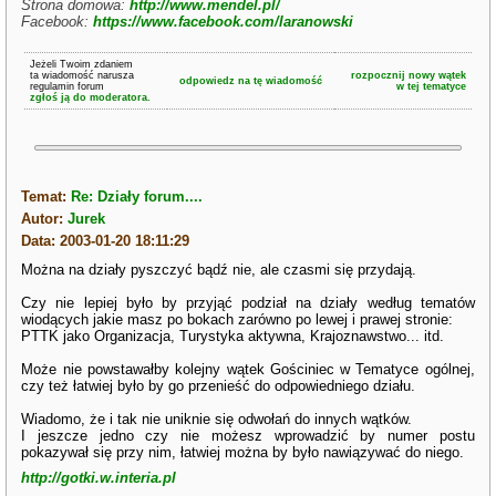
Strona domowa:
http://www.mendel.pl/
Facebook:
https://www.facebook.com/laranowski
Jeżeli Twoim zdaniem
ta wiadomość narusza
rozpocznij nowy wątek
odpowiedz na tę wiadomość
regulamin forum
w tej tematyce
zgłoś ją do moderatora.
Temat:
Re: Działy forum....
Autor:
Jurek
Data: 2003-01-20 18:11:29
Można na działy pyszczyć bądź nie, ale czasmi się przydają.
Czy nie lepiej było by przyjąć podział na działy według tematów
wiodących jakie masz po bokach zarówno po lewej i prawej stronie:
PTTK jako Organizacja, Turystyka aktywna, Krajoznawstwo... itd.
Może nie powstawałby kolejny wątek Gościniec w Tematyce ogólnej,
czy też łatwiej było by go przenieść do odpowiedniego działu.
Wiadomo, że i tak nie uniknie się odwołań do innych wątków.
I jeszcze jedno czy nie możesz wprowadzić by numer postu
pokazywał się przy nim, łatwiej można by było nawiązywać do niego.
http://gotki.w.interia.pl