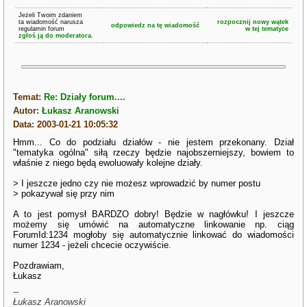
Jeżeli Twoim zdaniem
ta wiadomość narusza
rozpocznij nowy wątek
odpowiedz na tę wiadomość
regulamin forum
w tej tematyce
zgłoś ją do moderatora.
Temat:
Re: Działy forum....
Autor:
Łukasz Aranowski
Data: 2003-01-21 10:05:32
Hmm... Co do podziału działów - nie jestem przekonany. Dział
"tematyka ogólna" siłą rzeczy będzie najobszerniejszy, bowiem to
właśnie z niego będą ewoluowały kolejne działy.
> I jeszcze jedno czy nie możesz wprowadzić by numer postu
> pokazywał się przy nim
A to jest pomysł BARDZO dobry! Będzie w nagłówku! I jeszcze
możemy się umówić na automatyczne linkowanie np. ciąg
ForumId:1234 mogłoby się automatycznie linkować do wiadomości
numer 1234 - jeżeli chcecie oczywiście.
Pozdrawiam,
Łukasz
--
Łukasz Aranowski