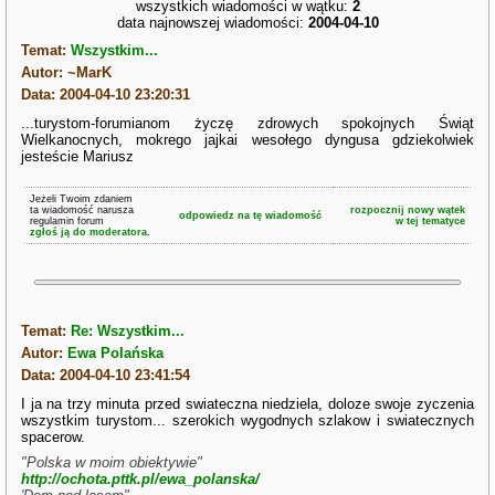
wszystkich wiadomości w wątku:
2
data najnowszej wiadomości:
2004-04-10
Temat:
Wszystkim...
Autor: ~MarK
Data: 2004-04-10 23:20:31
...turystom-forumianom życzę zdrowych spokojnych Świąt
Wielkanocnych, mokrego jajkai wesołego dyngusa gdziekolwiek
jesteście Mariusz
Jeżeli Twoim zdaniem
ta wiadomość narusza
rozpocznij nowy wątek
odpowiedz na tę wiadomość
regulamin forum
w tej tematyce
zgłoś ją do moderatora.
Temat:
Re: Wszystkim...
Autor:
Ewa Polańska
Data: 2004-04-10 23:41:54
I ja na trzy minuta przed swiateczna niedziela, doloze swoje zyczenia
wszystkim turystom... szerokich wygodnych szlakow i swiatecznych
spacerow.
"Polska w moim obiektywie"
http://ochota.pttk.pl/ewa_polanska/