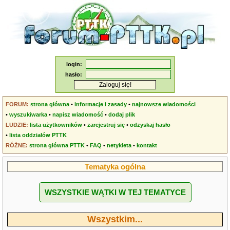
login:
hasło:
FORUM:
strona główna
•
informacje i zasady
•
najnowsze wiadomości
•
wyszukiwarka
•
napisz wiadomość
•
dodaj plik
LUDZIE:
lista użytkowników
•
zarejestruj się
•
odzyskaj hasło
•
lista oddziałów PTTK
RÓŻNE:
strona główna PTTK
•
FAQ
•
netykieta
•
kontakt
Tematyka ogólna
WSZYSTKIE WĄTKI W TEJ TEMATYCE
Wszystkim...