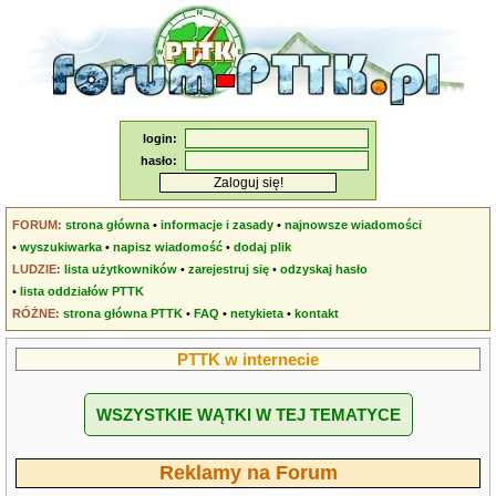
login:
hasło:
FORUM:
strona główna
•
informacje i zasady
•
najnowsze wiadomości
•
wyszukiwarka
•
napisz wiadomość
•
dodaj plik
LUDZIE:
lista użytkowników
•
zarejestruj się
•
odzyskaj hasło
•
lista oddziałów PTTK
RÓŻNE:
strona główna PTTK
•
FAQ
•
netykieta
•
kontakt
PTTK w internecie
WSZYSTKIE WĄTKI W TEJ TEMATYCE
Reklamy na Forum