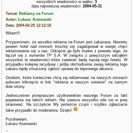
wszystkich wiadomości w wątku:
3
data najnowszej wiadomości:
2004-05-31
Temat:
Reklamy na Forum
Autor:
Łukasz Aranowski
Data: 2004-02-25 12:12:18
Witam!!!
Przypominam, że wszelka reklama na Forum jest zakazana. Niestety
pewien hotel nad morzem troszkę się zagalopował w swojej chęci
reklamowania się u nas. Odcięcie go było trudne z powodu tego, że
łączył się z numerów TP S.A. W związku z powyższym odciąłem
wszystkie te wiadomości które zawierać będą nazwę tego hotelu. W
przypadku kolejnej recydywy i próby obchodzenia swoją reklamą tego
zakazu będę zmuszony zgłosić sprawę do tepsowego abuse'a.
Osobom, które koniecznie chcą się reklamować na naszych stronach
polecam kliknięcie w link "reklama w naszym serwisie" na samym
dole strony.
Jednocześnie przepraszam użytkowników naszego Forum za fakt
pojawiania się takich reklam. Nie zawsze wszystko uda sie w porę
skasować. Na szczęście Wy jesteście czujni i szybko zgłaszacie
takie przypadki do moderatora. Dzięki!
Pozdrawiam,
Łukasz Aranowski
--