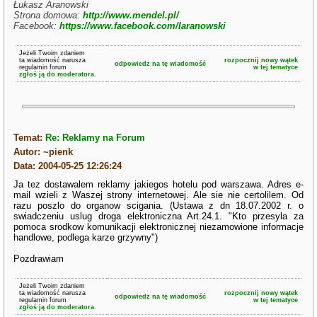
Łukasz Aranowski
Strona domowa:
http://www.mendel.pl/
Facebook:
https://www.facebook.com/laranowski
Jeżeli Twoim zdaniem
ta wiadomość narusza
rozpocznij nowy wątek
odpowiedz na tę wiadomość
regulamin forum
w tej tematyce
zgłoś ją do moderatora.
Temat:
Re: Reklamy na Forum
Autor: ~pienk
Data: 2004-05-25 12:26:24
Ja tez dostawalem reklamy jakiegos hotelu pod warszawa. Adres e-
mail wzieli z Waszej strony internetowej. Ale sie nie certolilem. Od
razu poszlo do organow scigania. (Ustawa z dn 18.07.2002 r. o
swiadczeniu uslug droga elektroniczna Art.24.1. "Kto przesyla za
pomoca srodkow komunikacji elektronicznej niezamowione informacje
handlowe, podlega karze grzywny")
Pozdrawiam
Jeżeli Twoim zdaniem
ta wiadomość narusza
rozpocznij nowy wątek
odpowiedz na tę wiadomość
regulamin forum
w tej tematyce
zgłoś ją do moderatora.