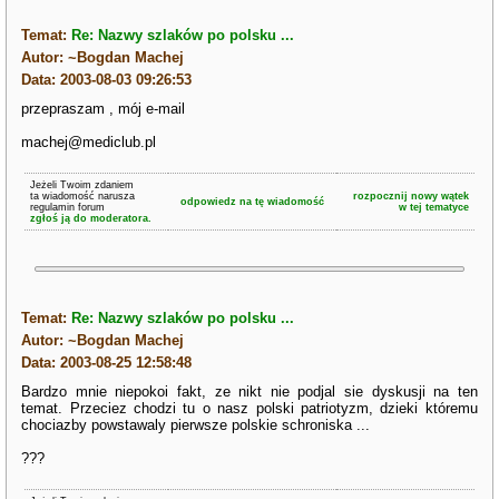
Temat:
Re: Nazwy szlaków po polsku ...
Autor: ~Bogdan Machej
Data: 2003-08-03 09:26:53
przepraszam , mój e-mail
machej@mediclub.pl
Jeżeli Twoim zdaniem
ta wiadomość narusza
rozpocznij nowy wątek
odpowiedz na tę wiadomość
regulamin forum
w tej tematyce
zgłoś ją do moderatora.
Temat:
Re: Nazwy szlaków po polsku ...
Autor: ~Bogdan Machej
Data: 2003-08-25 12:58:48
Bardzo mnie niepokoi fakt, ze nikt nie podjal sie dyskusji na ten
temat. Przeciez chodzi tu o nasz polski patriotyzm, dzieki któremu
chociazby powstawaly pierwsze polskie schroniska ...
???