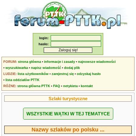
login:
hasło:
FORUM:
strona główna
•
informacje i zasady
•
najnowsze wiadomości
•
wyszukiwarka
•
napisz wiadomość
•
dodaj plik
LUDZIE:
lista użytkowników
•
zarejestruj się
•
odzyskaj hasło
•
lista oddziałów PTTK
RÓŻNE:
strona główna PTTK
•
FAQ
•
netykieta
•
kontakt
Szlaki turystyczne
WSZYSTKIE WĄTKI W TEJ TEMATYCE
Nazwy szlaków po polsku ...