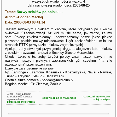
wszystkich wiadomości w wątku:
4
data najnowszej wiadomości:
2003-08-25
Temat:
Nazwy szlaków po polsku ...
Autor: ~Bogdan Machej
Data: 2003-08-03 08:41:34
Jestem rodowitym Polakiem z Zaolzia, które przypadlo po I wojnie
światowej Czechoslowacji. Az kroi mi sie serce, jak widze, ze my
sami Polacy znieksztalcamy i poczeszczamy nasze jakze piekne
pierwotne polskie nazwy miejscowości i gór zaolziańskich - m.in. na
stronach PTTK (w wykazie szlaków zagranicznych).
Apeluje, zeby stworzyć przynajmniej druga analogiczna liste szlaków
z polskimi nazwami - chodzi o Beskidy Ślasko-Morawskie.
Chodzi takze o to, zeby turyści polscy znali nasze nazwy i nie
nazywali naszych pieknych zaolziańskich gór czeskimi "na sile
utworzonymi" przeinaczeniami.
Dziekuje za zrozumienie sprawy.
Np. Čantoryje - Czantoria. Košařiska - Koszarzyska, Navsí - Nawsie,
Třinec - Trzyniec, Slavíč - Hadaszczok.
Chetnie sluze pomoca - bogdan@mediclub.pl
Bogdan Machej, Cz.Cieszyn, Zaolzie.
Jeżeli Twoim zdaniem
ta wiadomość narusza
rozpocznij nowy wątek
odpowiedz na tę wiadomość
regulamin forum
w tej tematyce
zgłoś ją do moderatora.