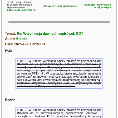
Jeżeli Twoim zdaniem
ta wiadomość narusza
rozpocznij nowy wątek
odpowiedz na tę wiadomość
regulamin forum
w tej tematyce
zgłoś ją do moderatora.
Temat:
Re: Weryfikacja dawnych wędrówek GOT
Autor:
Stonka
Data: 2025-12-01 22:49:51
Było
§ 19. 1. W trakcie wycieczki należy zbierać w książeczce (na
stronach na to przeznaczonych) potwierdzenia terenowe (z
datami) z punktu początkowego, przejścia trasy oraz jej punktu
końcowego, np. pieczątki zawierające nazwę miejscowości,
schroniska PTTK i in. W przypadku braku możliwości uzyskania
potwierdzeń terenowych można je zastąpić wydrukami fotografii z
datą lub wydrukami zawierającymi dokumentację kartograficzną i
informacje dotyczące przebytych tras, a uzyskanymi dzięki
zastosowaniu aplikacji na urządzenia mobilne.
Będzie
§ 18. 1. W trakcie wycieczki należy zbierać w książeczce (na
stronach na to przeznaczonych) potwierdzenia terenowe –
pieczątki z obiektów PTTK, urzędów administracji terenowej,