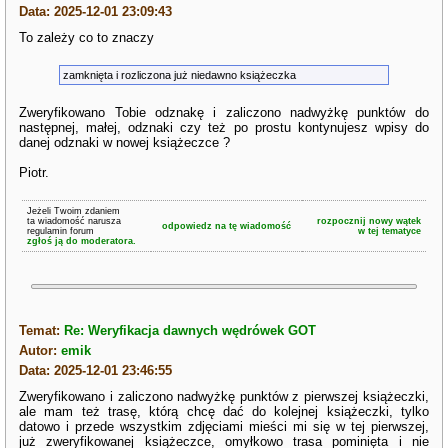
Data: 2025-12-01 23:09:43
To zależy co to znaczy
zamknięta i rozliczona już niedawno książeczka
Zweryfikowano Tobie odznakę i zaliczono nadwyżkę punktów do
następnej, małej, odznaki czy też po prostu kontynujesz wpisy do
danej odznaki w nowej książeczce ?
Piotr.
Jeżeli Twoim zdaniem
ta wiadomość narusza
rozpocznij nowy wątek
odpowiedz na tę wiadomość
regulamin forum
w tej tematyce
zgłoś ją do moderatora.
Temat:
Re: Weryfikacja dawnych wędrówek GOT
Autor:
emik
Data: 2025-12-01 23:46:55
Zweryfikowano i zaliczono nadwyżkę punktów z pierwszej książeczki,
ale mam też trasę, którą chcę dać do kolejnej książeczki, tylko
datowo i przede wszystkim zdjęciami mieści mi się w tej pierwszej,
już zweryfikowanej książeczce, omyłkowo trasa pominięta i nie