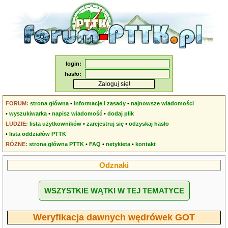
login:
hasło:
FORUM:
strona główna
•
informacje i zasady
•
najnowsze wiadomości
•
wyszukiwarka
•
napisz wiadomość
•
dodaj plik
LUDZIE:
lista użytkowników
•
zarejestruj się
•
odzyskaj hasło
•
lista oddziałów PTTK
RÓŻNE:
strona główna PTTK
•
FAQ
•
netykieta
•
kontakt
Odznaki
WSZYSTKIE WĄTKI W TEJ TEMATYCE
Weryfikacja dawnych wędrówek GOT