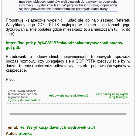
muzeów, sklepów, punktów wejściowych do parków narodowych,
informacji turystycznych itp. W przypadku ich braku, dopuszcza
się inne potwierdzenia dokumentujące przebycie danej trasy.
Proponuję książeczkę wypełnić i udać się do najbliższego Referatu
Weryfikacyjnego GOT PTTK najlepiej w dniach i godzinach jego
dyżurowania. (nie podałeś gdzie mieszkasz to zamieszczam tu link do
listy).
https://ktg.pttk.pl/g%C3%B3rska-odznaka-turystyczna/lista-trw-
got-pttk
Przodownik o odpowiednich uprawnieniach terenowych sprawdzi
poczas rozmowy, czy ubiegający się o GOT PTTK rzeczywiście był w
danym terenie i potwierdzi odbycie wycieczek i poprawność wpisów w
książeczce.
Piotr.
Jeżeli Twoim zdaniem
ta wiadomość narusza
rozpocznij nowy wątek
odpowiedz na tę wiadomość
regulamin forum
w tej tematyce
zgłoś ją do moderatora.
Temat:
Re: Weryfikacja dawnych wędrówek GOT
Autor:
Stonka