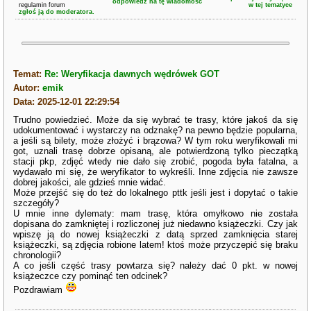
odpowiedz na tę wiadomość
regulamin forum
w tej tematyce
zgłoś ją do moderatora.
Temat:
Re: Weryfikacja dawnych wędrówek GOT
Autor:
emik
Data: 2025-12-01 22:29:54
Trudno powiedzieć. Może da się wybrać te trasy, które jakoś da się
udokumentować i wystarczy na odznakę? na pewno będzie popularna,
a jeśli są bilety, może złożyć i brązowa? W tym roku weryfikowali mi
got, uznali trasę dobrze opisaną, ale potwierdzoną tylko pieczątką
stacji pkp, zdjęć wtedy nie dało się zrobić, pogoda była fatalna, a
wydawało mi się, że weryfikator to wykreśli. Inne zdjęcia nie zawsze
dobrej jakości, ale gdzieś mnie widać.
Może przejść się do też do lokalnego pttk jeśli jest i dopytać o takie
szczegóły?
U mnie inne dylematy: mam trasę, która omyłkowo nie została
dopisana do zamkniętej i rozliczonej już niedawno książeczki. Czy jak
wpiszę ją do nowej książeczki z datą sprzed zamknięcia starej
książeczki, są zdjęcia robione latem! ktoś może przyczepić się braku
chronologii?
A co jeśli część trasy powtarza się? należy dać 0 pkt. w nowej
książeczce czy pominąć ten odcinek?
Pozdrawiam