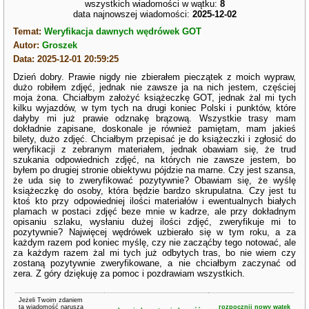
wszystkich wiadomości w wątku:
8
data najnowszej wiadomości:
2025-12-02
Temat:
Weryfikacja dawnych wędrówek GOT
Autor:
Groszek
Data: 2025-12-01 20:59:25
Dzień dobry. Prawie nigdy nie zbierałem pieczątek z moich wypraw,
dużo robiłem zdjęć, jednak nie zawsze ja na nich jestem, częściej
moja żona. Chciałbym założyć książeczkę GOT, jednak żal mi tych
kilku wyjazdów, w tym tych na drugi koniec Polski i punktów, które
dałyby mi już prawie odznakę brązową. Wszystkie trasy mam
dokładnie zapisane, doskonale je również pamiętam, mam jakieś
bilety, dużo zdjęć. Chciałbym przepisać je do książeczki i zgłosić do
weryfikacji z zebranym materiałem, jednak obawiam się, że trud
szukania odpowiednich zdjęć, na których nie zawsze jestem, bo
byłem po drugiej stronie obiektywu pójdzie na marne. Czy jest szansa,
że uda się to zweryfikować pozytywnie? Obawiam się, że wyślę
książeczkę do osoby, która będzie bardzo skrupulatna. Czy jest tu
ktoś kto przy odpowiedniej ilości materiałów i ewentualnych białych
plamach w postaci zdjęć beze mnie w kadrze, ale przy dokładnym
opisaniu szlaku, wysłaniu dużej ilości zdjęć, zweryfikuje mi to
pozytywnie? Najwięcej wędrówek uzbierało się w tym roku, a za
każdym razem pod koniec myślę, czy nie zacząćby tego notować, ale
za każdym razem żal mi tych już odbytych tras, bo nie wiem czy
zostaną pozytywnie zweryfikowane, a nie chciałbym zaczynać od
zera. Z góry dziękuję za pomoc i pozdrawiam wszystkich.
Jeżeli Twoim zdaniem
ta wiadomość narusza
rozpocznij nowy wątek