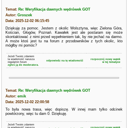
Temat:
Re: Weryfikacja dawnych wędrówek GOT
Autor:
Groszek
Data: 2025-12-02 06:15:45
Dziękuję za pomoc. Jestem z okolic Wolsztyna, więc Zielona Góra,
Kościan, Głogów, Poznań. Kawałek jest ale postaram się może
skontaktować z nimi przed wypełnieniem tak, by nie jechać na darmo.
A może ktoś jest tu na forum z przodowników z tych okolic, kto
mógłby mi pomóc?
Jeżeli Twoim zdaniem
ta wiadomość narusza
rozpocznij nowy wątek
odpowiedz na tę wiadomość
regulamin forum
w tej tematyce
zgłoś ją do moderatora.
Temat:
Re: Weryfikacja dawnych wędrówek GOT
Autor:
emik
Data: 2025-12-02 22:00:58
To była nowa trasa, więc dopiszę. W innej mam tylko odcinek
powtórzony, więc tu dam 0. Dziękuję.
Jeżeli Twoim zdaniem
ta wiadomość narusza
rozpocznij nowy wątek