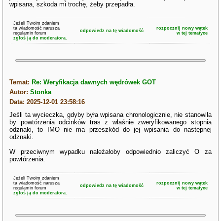
wpisana, szkoda mi trochę, żeby przepadła.
Jeżeli Twoim zdaniem
ta wiadomość narusza
rozpocznij nowy wątek
odpowiedz na tę wiadomość
regulamin forum
w tej tematyce
zgłoś ją do moderatora.
Temat:
Re: Weryfikacja dawnych wędrówek GOT
Autor:
Stonka
Data: 2025-12-01 23:58:16
Jeśli ta wycieczka, gdyby była wpisana chronologicznie, nie stanowiła
by powtórzenia odcinków tras z właśnie zweryfikowanego stopnia
odznaki, to IMO nie ma przeszkód do jej wpisania do następnej
odznaki.
W przeciwnym wypadku należałoby odpowiednio zaliczyć O za
powtórzenia.
Jeżeli Twoim zdaniem
ta wiadomość narusza
rozpocznij nowy wątek
odpowiedz na tę wiadomość
regulamin forum
w tej tematyce
zgłoś ją do moderatora.