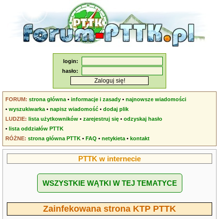
login:
hasło:
FORUM:
strona główna
•
informacje i zasady
•
najnowsze wiadomości
•
wyszukiwarka
•
napisz wiadomość
•
dodaj plik
LUDZIE:
lista użytkowników
•
zarejestruj się
•
odzyskaj hasło
•
lista oddziałów PTTK
RÓŻNE:
strona główna PTTK
•
FAQ
•
netykieta
•
kontakt
PTTK w internecie
WSZYSTKIE WĄTKI W TEJ TEMATYCE
Zainfekowana strona KTP PTTK