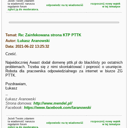
Jeżeli Twoim zdaniem
ta wiadomość narusza
rozpocznij nowy wątek
odpowiedz na tę wiadomość
regulamin forum
w tej tematyce
zgłoś ją do moderatora.
Temat:
Re: Zainfekowana strona KTP PTTK
Autor:
Łukasz Aranowski
Data: 2021-06-22 13:25:32
Cześć.
Najwidoczniej Awast dodał domenę pttk.pl do blacklisty po ostatnich
problemach. Trzeba się z nimi skontaktować i poprosić o usunięcie.
Robota dla pracownika odpowiedzialnego za internet w biurze ZG
PTTK.
Pozdrawiam,
Łukasz
--
Łukasz Aranowski
Strona domowa:
http://www.mendel.pl/
Facebook:
https://www.facebook.com/laranowski
Jeżeli Twoim zdaniem
ta wiadomość narusza
rozpocznij nowy wątek
odpowiedz na tę wiadomość
regulamin forum
w tej tematyce
zgłoś ją do moderatora.