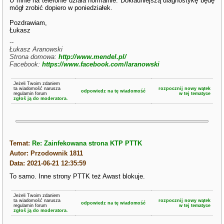
U mnie na telefonie działa normalnie. Dokładniejszą diagnostykę będę
mógł zrobić dopiero w poniedziałek.
Pozdrawiam,
Łukasz
--
Łukasz Aranowski
Strona domowa:
http://www.mendel.pl/
Facebook:
https://www.facebook.com/laranowski
Jeżeli Twoim zdaniem
ta wiadomość narusza
rozpocznij nowy wątek
odpowiedz na tę wiadomość
regulamin forum
w tej tematyce
zgłoś ją do moderatora.
Temat:
Re: Zainfekowana strona KTP PTTK
Autor: Przodownik 1811
Data: 2021-06-21 12:35:59
To samo. Inne strony PTTK też Awast blokuje.
Jeżeli Twoim zdaniem
ta wiadomość narusza
rozpocznij nowy wątek
odpowiedz na tę wiadomość
regulamin forum
w tej tematyce
zgłoś ją do moderatora.