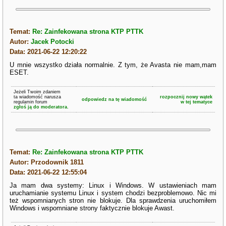
Temat:
Re: Zainfekowana strona KTP PTTK
Autor:
Jacek Potocki
Data: 2021-06-22 12:20:22
U mnie wszystko działa normalnie. Z tym, że Avasta nie mam,mam
ESET.
Jeżeli Twoim zdaniem
ta wiadomość narusza
rozpocznij nowy wątek
odpowiedz na tę wiadomość
regulamin forum
w tej tematyce
zgłoś ją do moderatora.
Temat:
Re: Zainfekowana strona KTP PTTK
Autor: Przodownik 1811
Data: 2021-06-22 12:55:04
Ja mam dwa systemy: Linux i Windows. W ustawieniach mam
uruchamianie systemu Linux i system chodzi bezproblemowo. Nic mi
też wspomnianych stron nie blokuje. Dla sprawdzenia uruchomiłem
Windows i wspomniane strony faktycznie blokuje Awast.