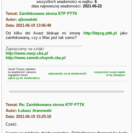
wszystkich wiadomości w wątku:
6
data najnowszej wiadomości:
2021-06-22
Temat:
Zainfekowana strona KTP PTTK
Autor:
ajkowalski
Data: 2021-06-19 13:06:48
Od kilku dni Avast blokuje mi stronę
http://ktpzg.pttk.pl
jako
zainfekowaną, czy u Was jest tak samo?
_____________________________________
Zapraszamy na szlaki:
http://www.owrp.cba.pl
http://www.zamek-chojnik.cba.pl
Jeżeli Twoim zdaniem
ta wiadomość narusza
rozpocznij nowy wątek
odpowiedz na tę wiadomość
regulamin forum
w tej tematyce
zgłoś ją do moderatora.
Temat:
Re: Zainfekowana strona KTP PTTK
Autor:
Łukasz Aranowski
Data: 2021-06-19 15:25:18
Cześć.