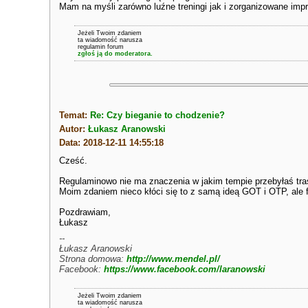
Mam na myśli zarówno luźne treningi jak i zorganizowane imp
Jeżeli Twoim zdaniem
ta wiadomość narusza
regulamin forum
zgłoś ją do moderatora.
Temat:
Re: Czy bieganie to chodzenie?
Autor:
Łukasz Aranowski
Data: 2018-12-11 14:55:18
Cześć.
Regulaminowo nie ma znaczenia w jakim tempie przebyłaś tra
Moim zdaniem nieco kłóci się to z samą ideą GOT i OTP, ale 
Pozdrawiam,
Łukasz
--
Łukasz Aranowski
Strona domowa:
http://www.mendel.pl/
Facebook:
https://www.facebook.com/laranowski
Jeżeli Twoim zdaniem
ta wiadomość narusza