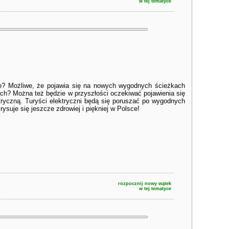
w tej tematyce
ie? Możliwe, że pojawia się na nowych wygodnych ścieżkach
ich? Można też będzie w przyszłości oczekiwać pojawienia się
tryczną. Turyści elektryczni będą się poruszać po wygodnych
ysuje się jeszcze zdrowiej i piękniej w Polsce!
rozpocznij nowy wątek
w tej tematyce