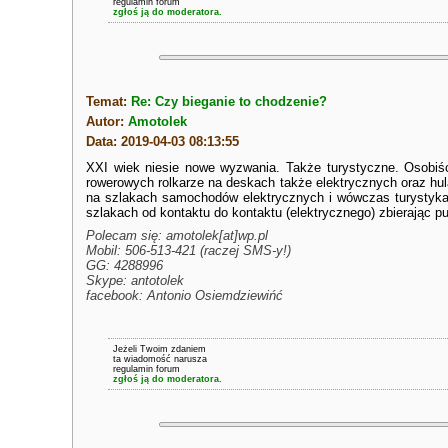
regulamin forum
zgłoś ją do moderatora.
Temat:
Re: Czy bieganie to chodzenie?
Autor:
Amotolek
Data: 2019-04-03 08:13:55
XXI wiek niesie nowe wyzwania. Także turystyczne. Osobiś
rowerowych rolkarze na deskach także elektrycznych oraz hul
na szlakach samochodów elektrycznych i wówczas turystyka m
szlakach od kontaktu do kontaktu (elektrycznego) zbierając pu
Polecam się: amotolek[at]wp.pl
Mobil: 506-513-421 (raczej SMS-y!)
GG: 4288996
Skype: antotolek
facebook: Antonio Osiemdziewińć
Jeżeli Twoim zdaniem
ta wiadomość narusza
regulamin forum
zgłoś ją do moderatora.