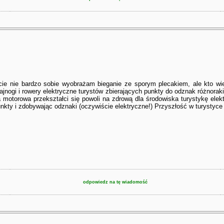
cie nie bardzo sobie wyobrażam bieganie ze sporym plecakiem, ale kto w
ajnogi i rowery elektryczne turystów zbierających punkty do odznak różnorak
otorowa przekształci się powoli na zdrową dla środowiska turystykę elek
nkty i zdobywając odznaki (oczywiście elektryczne!) Przyszłość w turystyce r
odpowiedz na tę wiadomość