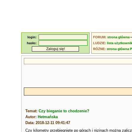
login:
FORUM:
strona główna
hasło:
LUDZIE:
lista użytkowni
RÓŻNE:
strona główna 
Temat:
Czy bieganie to chodzenie?
Autor:
Hetmańska
Data: 2018-12-11 09:41:47
Czy kilometry przebiegnięte po górach i nizinach można zal