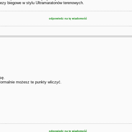
rezy biegowe w stylu Ultramaratonów terenowych.
odpowiedz na tę wiadomość
sę.
formalnie możesz te punkty wliczyć.
odpowiedz na tę wiadomość