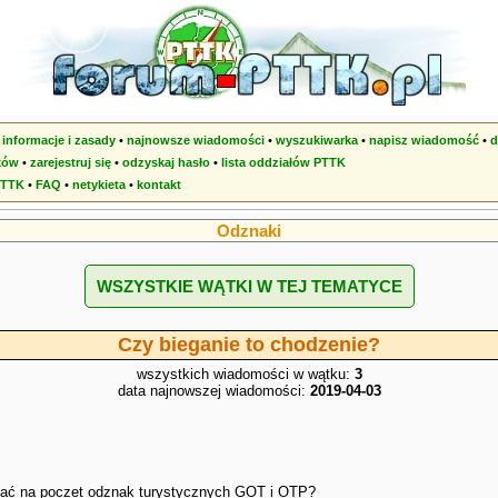
•
informacje i zasady
•
najnowsze wiadomości
•
wyszukiwarka
•
napisz wiadomość
•
d
ków
•
zarejestruj się
•
odzyskaj hasło
•
lista oddziałów PTTK
PTTK
•
FAQ
•
netykieta
•
kontakt
Odznaki
WSZYSTKIE WĄTKI W TEJ TEMATYCE
Czy bieganie to chodzenie?
wszystkich wiadomości w wątku:
3
data najnowszej wiadomości:
2019-04-03
iczać na poczet odznak turystycznych GOT i OTP?