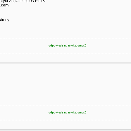
styki Żeglarskiej ZG PTTK:
l.com
strony:
odpowiedz na tę wiadomość
odpowiedz na tę wiadomość