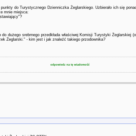
punkty do Turystycznego Dzienniczka Żeglarskiego. Uzbierało ich się ponad 
ze mnie miejsca:
stawiający"?
do dużego srebrnego przedkłada właściwej Komisji Turystyki Żeglarskiej (odd
ek Żeglarski." - kim jest i jak znaleźć takiego przodownika?
odpowiedz na tę wiadomość