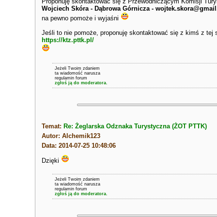
Proponuję skontaktować się z Przewodniczącym Komisji Tury
Wojciech Skóra - Dąbrowa Górnicza - wojtek.skora@gmai
na pewno pomoże i wyjaśni
Jeśli to nie pomoże, proponuję skontaktować się z kimś z tej 
https://ktz.pttk.pl/
Jeżeli Twoim zdaniem
ta wiadomość narusza
regulamin forum
zgłoś ją do moderatora.
Temat:
Re: Żeglarska Odznaka Turystyczna (ŻOT PTTK)
Autor: Alchemik123
Data: 2014-07-25 10:48:06
Dzięki
Jeżeli Twoim zdaniem
ta wiadomość narusza
regulamin forum
zgłoś ją do moderatora.