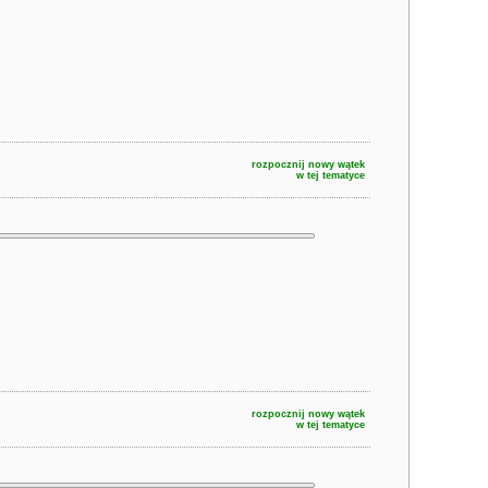
rozpocznij nowy wątek
w tej tematyce
rozpocznij nowy wątek
w tej tematyce