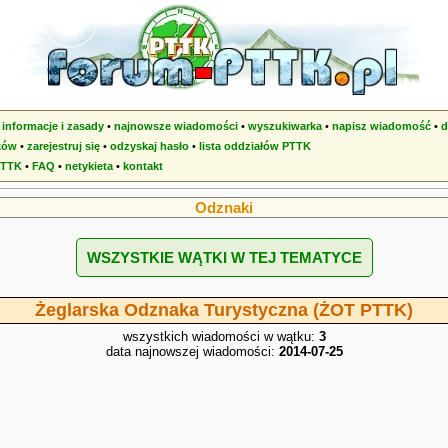
•
informacje i zasady
•
najnowsze wiadomości
•
wyszukiwarka
•
napisz wiadomość
•
d
ków
•
zarejestruj się
•
odzyskaj hasło
•
lista oddziałów PTTK
PTTK
•
FAQ
•
netykieta
•
kontakt
Odznaki
WSZYSTKIE WĄTKI W TEJ TEMATYCE
Żeglarska Odznaka Turystyczna (ŻOT PTTK)
wszystkich wiadomości w wątku:
3
data najnowszej wiadomości:
2014-07-25