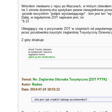
Wróciłem niedawno z rejsu po Mazurach, w którym zbierałem 
na 1 stronie dzienniczka spotykam pewne niewypełnione prze
-przede wszystkim "podpis wystawiającego" - kim jest ten "wy
Dalej, w regulaminie ŻOT napisane jest, że
"§ 21
Ubiegający się o przyznanie ŻOT w stopniach od popularnego 
przez przodownika turystyki żeglarskiej Turystyczny Dziennicz
Z góry dziękuje
Jeżeli Twoim zdaniem
ta wiadomość narusza
regulamin forum
zgłoś ją do moderatora.
Temat:
Re: Żeglarska Odznaka Turystyczna (ŻOT PTTK)
Autor:
Radwa
Data: 2014-07-24 18:53:12
...kim jest i jak znaleźć takiego przodownika?...