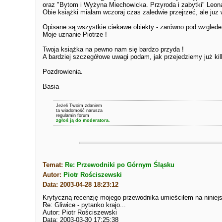
oraz "Bytom i Wyżyna Miechowicka. Przyroda i zabytki" Leon
Obie książki miałam wczoraj czas zaledwie przejrzeć, ale juz
Opisane są wszystkie ciekawe obiekty - zarówno pod wzgledem
Moje uznanie Piotrze !
Twoja książka na pewno nam się bardzo przyda !
A bardziej szczegółowe uwagi podam, jak przejedziemy już ki
Pozdrowienia.
Basia
Jeżeli Twoim zdaniem
ta wiadomość narusza
regulamin forum
zgłoś ją do moderatora.
Temat:
Re: Przewodniki po Górnym Śląsku
Autor:
Piotr Rościszewski
Data: 2003-04-28 18:23:12
Krytyczną recenzję mojego przewodnika umieściłem na niniej
Re: Gliwice - pytanko krajo...
Autor: Piotr Rościszewski
Data: 2003-03-30 17:25:38