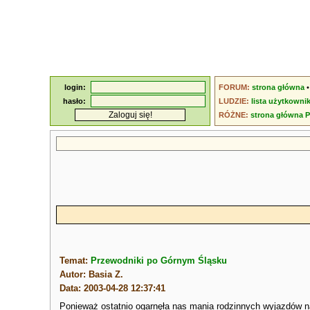
login:
FORUM:
strona główna
hasło:
LUDZIE:
lista użytkowni
RÓŻNE:
strona główna 
Temat:
Przewodniki po Górnym Śląsku
Autor: Basia Z.
Data: 2003-04-28 12:37:41
Ponieważ ostatnio ogarnęła nas mania rodzinnych wyjazdów na 