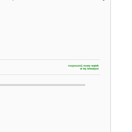
rozpocznij nowy wątek
w tej tematyce