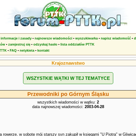
•
informacje i zasady
•
najnowsze wiadomości
•
wyszukiwarka
•
napisz wiadomość
•
d
ków
•
zarejestruj się
•
odzyskaj hasło
•
lista oddziałów PTTK
PTTK
•
FAQ
•
netykieta
•
kontakt
Krajoznawstwo
WSZYSTKIE WĄTKI W TEJ TEMATYCE
Przewodniki po Górnym Śląsku
wszystkich wiadomości w wątku:
2
data najnowszej wiadomości:
2003-04-28
rowerze, w sobotę mój starszy syn zakupił w księgarni "U Piotra" w Gliwica