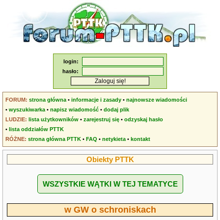
login:
hasło:
FORUM:
strona główna
•
informacje i zasady
•
najnowsze wiadomości
•
wyszukiwarka
•
napisz wiadomość
•
dodaj plik
LUDZIE:
lista użytkowników
•
zarejestruj się
•
odzyskaj hasło
•
lista oddziałów PTTK
RÓŻNE:
strona główna PTTK
•
FAQ
•
netykieta
•
kontakt
Obiekty PTTK
WSZYSTKIE WĄTKI W TEJ TEMATYCE
w GW o schroniskach