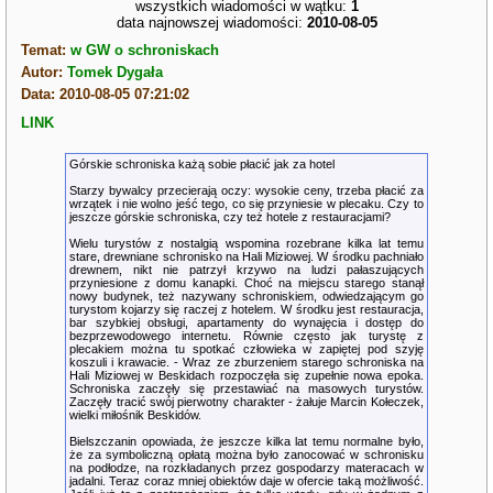
wszystkich wiadomości w wątku:
1
data najnowszej wiadomości:
2010-08-05
Temat:
w GW o schroniskach
Autor:
Tomek Dygała
Data: 2010-08-05 07:21:02
LINK
Górskie schroniska każą sobie płacić jak za hotel
Starzy bywalcy przecierają oczy: wysokie ceny, trzeba płacić za
wrzątek i nie wolno jeść tego, co się przyniesie w plecaku. Czy to
jeszcze górskie schroniska, czy też hotele z restauracjami?
Wielu turystów z nostalgią wspomina rozebrane kilka lat temu
stare, drewniane schronisko na Hali Miziowej. W środku pachniało
drewnem, nikt nie patrzył krzywo na ludzi pałaszujących
przyniesione z domu kanapki. Choć na miejscu starego stanął
nowy budynek, też nazywany schroniskiem, odwiedzającym go
turystom kojarzy się raczej z hotelem. W środku jest restauracja,
bar szybkiej obsługi, apartamenty do wynajęcia i dostęp do
bezprzewodowego internetu. Równie często jak turystę z
plecakiem można tu spotkać człowieka w zapiętej pod szyję
koszuli i krawacie. - Wraz ze zburzeniem starego schroniska na
Hali Miziowej w Beskidach rozpoczęła się zupełnie nowa epoka.
Schroniska zaczęły się przestawiać na masowych turystów.
Zaczęły tracić swój pierwotny charakter - żałuje Marcin Kołeczek,
wielki miłośnik Beskidów.
Bielszczanin opowiada, że jeszcze kilka lat temu normalne było,
że za symboliczną opłatą można było zanocować w schronisku
na podłodze, na rozkładanych przez gospodarzy materacach w
jadalni. Teraz coraz mniej obiektów daje w ofercie taką możliwość.