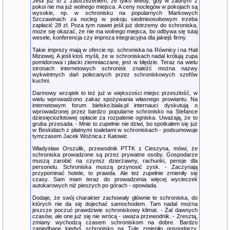
Jeśli już to z zastrzeżeniem, że tylko wtedy, gdy w żadnym z
pokoi nie ma już wolnego miejsca. A ceny noclegów w pokojach są
wysokie, np. w schronisku na popularnych Markowych
Szczawinach za nocleg w pokoju siedmioosobowym trzeba
zapłacić 28 zł. Poza tym nawet jeśli już dotrzemy do schroniska,
może się okazać, że nie ma wolnego miejsca, bo odbywa się tutaj
wesele, konferencja czy impreza integracyjna dla jakiejś firmy.
Takie imprezy mają w ofercie np. schroniska na Równicy i na Hali
Miziowej. A jeśli ktoś myśli, że w schroniskach nadal królują zupa
pomidorowa i placki ziemniaczane, jest w błędzie. Teraz na wielu
stronach internetowych schronisk znaleźć można nazwy
wykwintnych dań polecanych przez schroniskowych szefów
kuchni.
Darmowy wrzątek to też już w większości miejsc przeszłość, w
wielu wprowadzono zakaz spożywania własnego prowiantu. Na
internetowym forum bielsko.biala.pl internauci dyskutują o
wprowadzonej przez bardzo popularne schronisko na Stefance
dziesięciozłotowej opłacie za rozpalenie ogniska. Uważają, że to
gruba przesada. - Mnie to zupełnie nie dziwi, bo spotkałem się już
w Beskidach z płatnymi toaletami w schroniskach - podsumowuje
tymczasem Jacek Woźnica z Katowic.
Władysław Orszulik, przewodnik PTTK z Cieszyna, mówi, że
schroniska prowadzone są przez prywatne osoby. Gospodarze
muszą zarobić na czynsz dzierżawny, rachunki, pensje dla
personelu. Schroniska muszą przynosić zysk. - Zaczynają
przypominać hotele, to prawda. Ale też zupełnie zmieniły się
czasy. Sam mam teraz do prowadzenia więcej wycieczek
autokarowych niż pieszych po górach - opowiada.
Dodaje, że swój charakter zachowały głównie te schroniska, do
których nie da się dojechać samochodem. Tam nadal można
jeszcze poczuć prawdziwie schroniskowy klimat. - Żal dawnych
czasów, ale one już się nie wrócą - uważa przewodnik. - Zresztą,
zmiany wychodzą czasem schroniskom na dobre. Bardzo
zaniedbane kiedyś schronisko na Tule zmieniło gospodarzy,