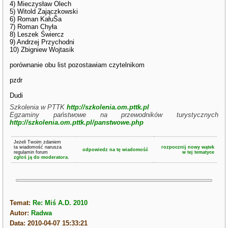
4) Mieczysław Olech
5) Witold Zajączkowski
6) Roman KałuŜa
7) Roman Chyła
8) Leszek Świercz
9) Andrzej Przychodni
10) Zbigniew Wojtasik
porównanie obu list pozostawiam czytelnikom
pzdr
Dudi
Szkolenia w PTTK
http://szkolenia.om.pttk.pl
Egzaminy państwowe na przewodników turystycznych
http://szkolenia.om.pttk.pl/panstwowe.php
Jeżeli Twoim zdaniem
ta wiadomość narusza
rozpocznij nowy wątek
odpowiedz na tę wiadomość
regulamin forum
w tej tematyce
zgłoś ją do moderatora.
Temat:
Re: Miś A.D. 2010
Autor:
Radwa
Data: 2010-04-07 15:33:21