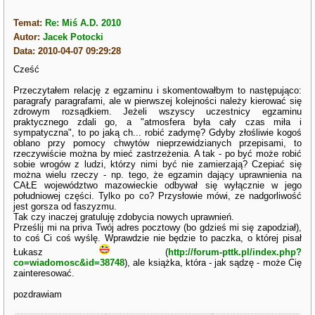
Temat:
Re: Miś A.D. 2010
Autor:
Jacek Potocki
Data: 2010-04-07 09:29:28
Cześć
Przeczytałem relację z egzaminu i skomentowałbym to następująco:
paragrafy paragrafami, ale w pierwszej kolejności należy kierować się
zdrowym rozsądkiem. Jeżeli wszyscy uczestnicy egzaminu
praktycznego zdali go, a "atmosfera była cały czas miła i
sympatyczna", to po jaką ch... robić zadymę? Gdyby złośliwie kogoś
oblano przy pomocy chwytów nieprzewidzianych przepisami, to
rzeczywiście można by mieć zastrzeżenia. A tak - po być może robić
sobie wrogów z ludzi, którzy nimi być nie zamierzają? Czepiać się
można wielu rzeczy - np. tego, że egzamin dający uprawnienia na
CAŁE województwo mazowieckie odbywał się wyłącznie w jego
południowej części. Tylko po co? Przysłowie mówi, ze nadgorliwość
jest gorsza od faszyzmu.
Tak czy inaczej gratuluję zdobycia nowych uprawnień.
Prześlij mi na priva Twój adres pocztowy (bo gdzieś mi się zapodział),
to coś Ci coś wyślę. Wprawdzie nie będzie to paczka, o której pisał
Łukasz
(
http://forum-pttk.pl/index.php?
co=wiadomosc&id=38748
), ale książka, która - jak sądzę - może Cię
zainteresować.
pozdrawiam