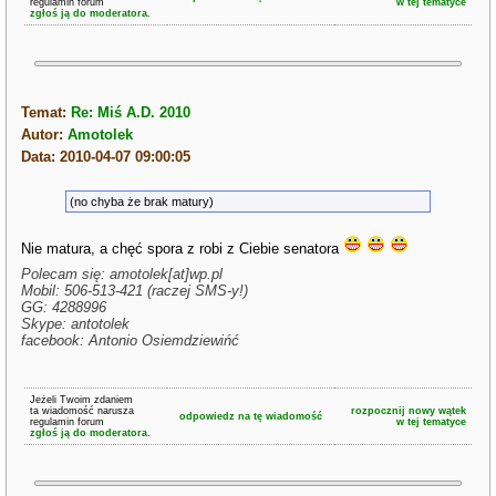
regulamin forum
w tej tematyce
zgłoś ją do moderatora.
Temat:
Re: Miś A.D. 2010
Autor:
Amotolek
Data: 2010-04-07 09:00:05
(no chyba że brak matury)
Nie matura, a chęć spora z robi z Ciebie senatora
Polecam się: amotolek[at]wp.pl
Mobil: 506-513-421 (raczej SMS-y!)
GG: 4288996
Skype: antotolek
facebook: Antonio Osiemdziewińć
Jeżeli Twoim zdaniem
ta wiadomość narusza
rozpocznij nowy wątek
odpowiedz na tę wiadomość
regulamin forum
w tej tematyce
zgłoś ją do moderatora.