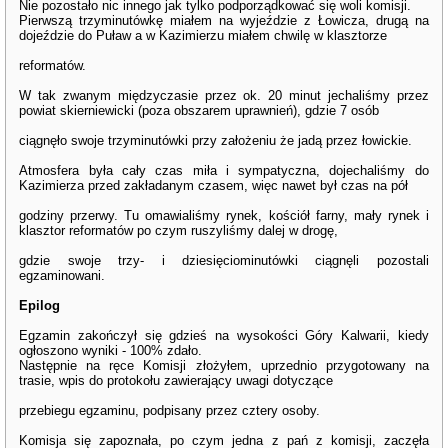
Nie pozostało nic innego jak tylko podporządkować się woli komisji.
Pierwszą trzyminutówkę miałem na wyjeździe z Łowicza, drugą na
dojeździe do Puław a w Kazimierzu miałem chwilę w klasztorze
reformatów.
W tak zwanym międzyczasie przez ok. 20 minut jechaliśmy przez
powiat skierniewicki (poza obszarem uprawnień), gdzie 7 osób
ciągnęło swoje trzyminutówki przy założeniu że jadą przez łowickie.
Atmosfera była cały czas miła i sympatyczna, dojechaliśmy do
Kazimierza przed zakładanym czasem, więc nawet był czas na pół
godziny przerwy. Tu omawialiśmy rynek, kościół farny, mały rynek i
klasztor reformatów po czym ruszyliśmy dalej w drogę,
gdzie swoje trzy- i dziesięciominutówki ciągnęli pozostali
egzaminowani.
Epilog
Egzamin zakończył się gdzieś na wysokości Góry Kalwarii, kiedy
ogłoszono wyniki - 100% zdało.
Następnie na ręce Komisji złożyłem, uprzednio przygotowany na
trasie, wpis do protokołu zawierający uwagi dotyczące
przebiegu egzaminu, podpisany przez cztery osoby.
Komisja się zapoznała, po czym jedna z pań z komisji, zaczęła