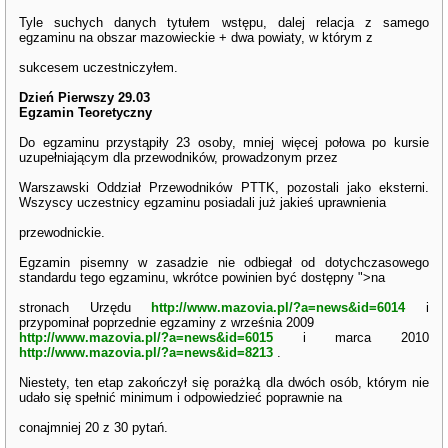
Tyle suchych danych tytułem wstępu, dalej relacja z samego
egzaminu na obszar mazowieckie + dwa powiaty, w którym z
sukcesem uczestniczyłem.
Dzień Pierwszy 29.03
Egzamin Teoretyczny
Do egzaminu przystąpiły 23 osoby, mniej więcej połowa po kursie
uzupełniającym dla przewodników, prowadzonym przez
Warszawski Oddział Przewodników PTTK, pozostali jako eksterni.
Wszyscy uczestnicy egzaminu posiadali już jakieś uprawnienia
przewodnickie.
Egzamin pisemny w zasadzie nie odbiegał od dotychczasowego
standardu tego egzaminu, wkrótce powinien być dostępny ">na
stronach Urzędu
http://www.mazovia.pl/?a=news&id=6014
i
przypominał poprzednie egzaminy z września 2009
http://www.mazovia.pl/?a=news&id=6015
i marca 2010
http://www.mazovia.pl/?a=news&id=8213
.
Niestety, ten etap zakończył się porażką dla dwóch osób, którym nie
udało się spełnić minimum i odpowiedzieć poprawnie na
conajmniej 20 z 30 pytań.