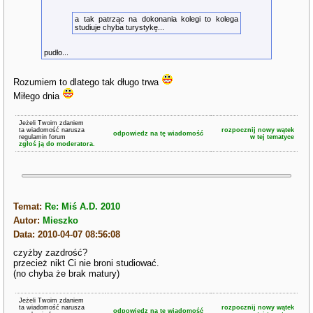
a tak patrząc na dokonania kolegi to kolega
studiuje chyba turystykę...
pudło...
Rozumiem to dlatego tak długo trwa
Miłego dnia
Jeżeli Twoim zdaniem
ta wiadomość narusza
rozpocznij nowy wątek
odpowiedz na tę wiadomość
regulamin forum
w tej tematyce
zgłoś ją do moderatora.
Temat:
Re: Miś A.D. 2010
Autor:
Mieszko
Data: 2010-04-07 08:56:08
czyżby zazdrość?
przecież nikt Ci nie broni studiować.
(no chyba że brak matury)
Jeżeli Twoim zdaniem
ta wiadomość narusza
rozpocznij nowy wątek
odpowiedz na tę wiadomość