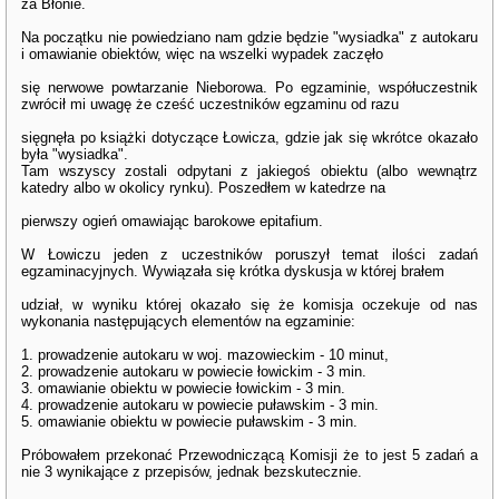
za Błonie.
Na początku nie powiedziano nam gdzie będzie "wysiadka" z autokaru
i omawianie obiektów, więc na wszelki wypadek zaczęło
się nerwowe powtarzanie Nieborowa. Po egzaminie, współuczestnik
zwrócił mi uwagę że cześć uczestników egzaminu od razu
sięgnęła po książki dotyczące Łowicza, gdzie jak się wkrótce okazało
była "wysiadka".
Tam wszyscy zostali odpytani z jakiegoś obiektu (albo wewnątrz
katedry albo w okolicy rynku). Poszedłem w katedrze na
pierwszy ogień omawiając barokowe epitafium.
W Łowiczu jeden z uczestników poruszył temat ilości zadań
egzaminacyjnych. Wywiązała się krótka dyskusja w której brałem
udział, w wyniku której okazało się że komisja oczekuje od nas
wykonania następujących elementów na egzaminie:
1. prowadzenie autokaru w woj. mazowieckim - 10 minut,
2. prowadzenie autokaru w powiecie łowickim - 3 min.
3. omawianie obiektu w powiecie łowickim - 3 min.
4. prowadzenie autokaru w powiecie puławskim - 3 min.
5. omawianie obiektu w powiecie puławskim - 3 min.
Próbowałem przekonać Przewodniczącą Komisji że to jest 5 zadań a
nie 3 wynikające z przepisów, jednak bezskutecznie.