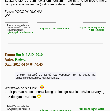
Zdarzyło się, że sam "uwaliłem" egzamin, ale była to po prostu moja
bezgraniczna niewiedza (w drugim podejściu zdałem).
Życzę POGODY DUCHA!
WP
Jeżeli Twoim zdaniem
ta wiadomość narusza
rozpocznij nowy wątek
odpowiedz na tę wiadomość
regulamin forum
w tej tematyce
zgłoś ją do moderatora.
Temat:
Re: Miś A.D. 2010
Autor:
Radwa
Data: 2010-04-07 04:40:45
...może myślałeś że jesteś tak wspaniały że nie będąc na
egzaminie dostaniesz uprawnienia?...
Warszawa da się lubić...
a tak patrząc na dokonania kolegi to kolega studiuje chyba turystykę i
to z dobrym skutkiem.
Jeżeli Twoim zdaniem
ta wiadomość narusza
rozpocznij nowy wątek
odpowiedz na tę wiadomość