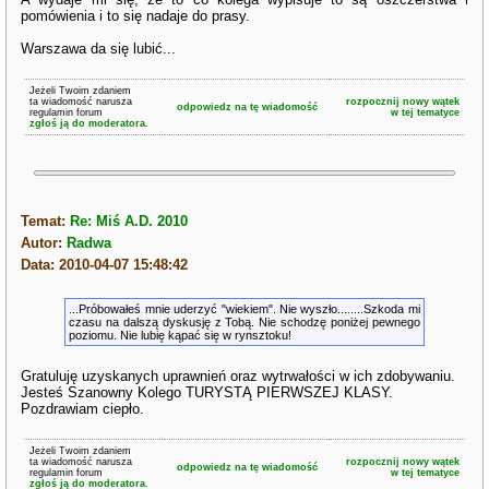
pomówienia i to się nadaje do prasy.
Warszawa da się lubić...
Jeżeli Twoim zdaniem
ta wiadomość narusza
rozpocznij nowy wątek
odpowiedz na tę wiadomość
regulamin forum
w tej tematyce
zgłoś ją do moderatora.
Temat:
Re: Miś A.D. 2010
Autor:
Radwa
Data: 2010-04-07 15:48:42
...Próbowałeś mnie uderzyć "wiekiem". Nie wyszło........Szkoda mi
czasu na dalszą dyskusję z Tobą. Nie schodzę poniżej pewnego
poziomu. Nie lubię kąpać się w rynsztoku!
Gratuluję uzyskanych uprawnień oraz wytrwałości w ich zdobywaniu.
Jesteś Szanowny Kolego TURYSTĄ PIERWSZEJ KLASY.
Pozdrawiam ciepło.
Jeżeli Twoim zdaniem
ta wiadomość narusza
rozpocznij nowy wątek
odpowiedz na tę wiadomość
regulamin forum
w tej tematyce
zgłoś ją do moderatora.