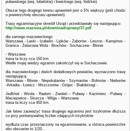
puławskiego (woj. lubelskie) i łowickiego (woj. łódzkie).
Obszar tego drugiego terenu uprawnień jest o 5% większy (jeśli chodzi
o powierzchnię obszaru uprawnień).
Trasy egzaminacyjne określił Urząd i przedstawiały się następująco:
http://www.mazovia.pl/download/sprawy/37.pdf
dla samego mazowieckiego:
Warszawa - Laski - Izabelin - Lipków - Zaborów - Leszno - Kampinos -
Granica - Żelazowa Wola - Brochów - Sochaczew - Błonie
- Warszawa
trasa ta liczy cca 150 km.
Wedle mojej wiedzy egzamin zakończył się w Sochaczewie.
dla mazowieckiego i dwóch dodatkowych powiatów, wyznaczono trasę
następującą:
Warszawa - Błonie - Niepokalanów - Szymanów - Bolimów - Nieborów
-Arkadia - Łowicz - Mszczonów - Grójec - Białobrzegi -
Jedlińsk - Wsola - Radom - Zwoleń – Puławy - Kazimierz - Puławy -
Maciejowice - Skurcza - Wilga – Warszawa
trasa ta liczy cca 450 km.
Jak łatwo zauważyć trasa drugiego egzaminu jest trzykrotnie dłuższa
co przy porównywalnej liczbie zdających trzykrotnie
wydłuża czas przeznaczony na egzaminowanie, a różnica powierzchni
obu obszarów to 1/20...