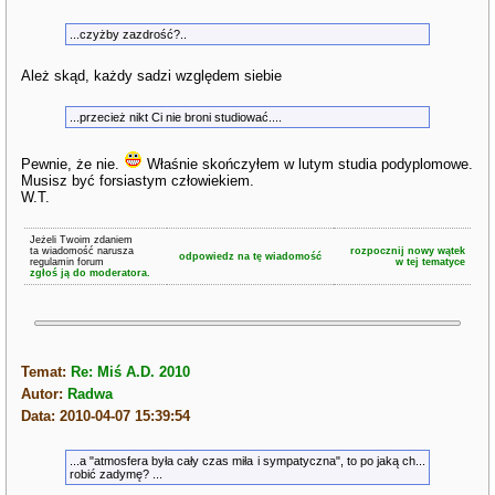
...czyżby zazdrość?..
Ależ skąd, każdy sadzi względem siebie
...przecież nikt Ci nie broni studiować....
Pewnie, że nie.
Właśnie skończyłem w lutym studia podyplomowe.
Musisz być forsiastym człowiekiem.
W.T.
Jeżeli Twoim zdaniem
ta wiadomość narusza
rozpocznij nowy wątek
odpowiedz na tę wiadomość
regulamin forum
w tej tematyce
zgłoś ją do moderatora.
Temat:
Re: Miś A.D. 2010
Autor:
Radwa
Data: 2010-04-07 15:39:54
...a "atmosfera była cały czas miła i sympatyczna", to po jaką ch...
robić zadymę? ...