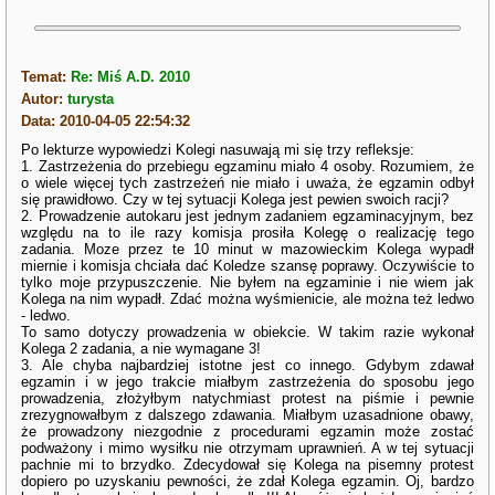
Temat:
Re: Miś A.D. 2010
Autor:
turysta
Data: 2010-04-05 22:54:32
Po lekturze wypowiedzi Kolegi nasuwają mi się trzy refleksje:
1. Zastrzeżenia do przebiegu egzaminu miało 4 osoby. Rozumiem, że
o wiele więcej tych zastrzeżeń nie miało i uważa, że egzamin odbył
się prawidłowo. Czy w tej sytuacji Kolega jest pewien swoich racji?
2. Prowadzenie autokaru jest jednym zadaniem egzaminacyjnym, bez
względu na to ile razy komisja prosiła Kolegę o realizację tego
zadania. Moze przez te 10 minut w mazowieckim Kolega wypadł
miernie i komisja chciała dać Koledze szansę poprawy. Oczywiście to
tylko moje przypuszczenie. Nie byłem na egzaminie i nie wiem jak
Kolega na nim wypadł. Zdać można wyśmienicie, ale można też ledwo
- ledwo.
To samo dotyczy prowadzenia w obiekcie. W takim razie wykonał
Kolega 2 zadania, a nie wymagane 3!
3. Ale chyba najbardziej istotne jest co innego. Gdybym zdawał
egzamin i w jego trakcie miałbym zastrzeżenia do sposobu jego
prowadzenia, złożyłbym natychmiast protest na piśmie i pewnie
zrezygnowałbym z dalszego zdawania. Miałbym uzasadnione obawy,
że prowadzony niezgodnie z procedurami egzamin może zostać
podważony i mimo wysiłku nie otrzymam uprawnień. A w tej sytuacji
pachnie mi to brzydko. Zdecydował się Kolega na pisemny protest
dopiero po uzyskaniu pewności, że zdał Kolega egzamin. Oj, bardzo