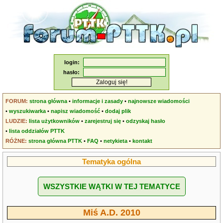
login:
hasło:
FORUM:
strona główna
•
informacje i zasady
•
najnowsze wiadomości
•
wyszukiwarka
•
napisz wiadomość
•
dodaj plik
LUDZIE:
lista użytkowników
•
zarejestruj się
•
odzyskaj hasło
•
lista oddziałów PTTK
RÓŻNE:
strona główna PTTK
•
FAQ
•
netykieta
•
kontakt
Tematyka ogólna
WSZYSTKIE WĄTKI W TEJ TEMATYCE
Miś A.D. 2010