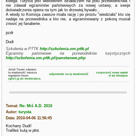
kolega Turysta jest wieloletnim działaczem na polu przewodnictwa i
nie zdawał egzaminów państwowych za nowej ustawy, a swoje
doświadczenia opiera na tym jak to drzewiej bywało...
A wtedy to Komisja zawsze miała rację i po prostu "wiedziała" kto się
nadaje na przewodnika a kto nie, a egzaminowany z pokorą musiał
znosić jej fanaberie.
pzdr
Dudi
Szkolenia w PTTK
http://szkolenia.om.pttk.pl
Egzaminy państwowe na przewodników turystycznych
http://szkolenia.om.pttk.pl/panstwowe.php
Jeżeli Twoim zdaniem
ta wiadomość narusza
rozpocznij nowy wątek
odpowiedz na tę wiadomość
regulamin forum
w tej tematyce
zgłoś ją do moderatora.
Temat:
Re: Miś A.D. 2010
Autor:
turysta
Data: 2010-04-06 11:56:45
Kochany Dudi!
Trafiłeś kulą w płot.