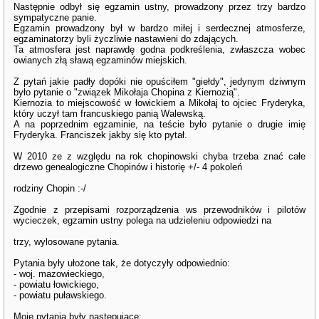
Następnie odbył się egzamin ustny, prowadzony przez trzy bardzo
sympatyczne panie.
Egzamin prowadzony był w bardzo miłej i serdecznej atmosferze,
egzaminatorzy byli życzliwie nastawieni do zdających.
Ta atmosfera jest naprawdę godna podkreślenia, zwłaszcza wobec
owianych złą sławą egzaminów miejskich.
Z pytań jakie padły dopóki nie opuściłem "giełdy", jedynym dziwnym
było pytanie o "związek Mikołaja Chopina z Kiernozią".
Kiernozia to miejscowość w łowickiem a Mikołaj to ojciec Fryderyka,
który uczył tam francuskiego panią Walewską.
A na poprzednim egzaminie, na teście było pytanie o drugie imię
Fryderyka. Franciszek jakby się kto pytał.
W 2010 ze z względu na rok chopinowski chyba trzeba znać całe
drzewo genealogiczne Chopinów i historię +/- 4 pokoleń
rodziny Chopin :-/
Zgodnie z przepisami rozporządzenia ws przewodników i pilotów
wycieczek, egzamin ustny polega na udzieleniu odpowiedzi na
trzy, wylosowane pytania.
Pytania były ułożone tak, że dotyczyły odpowiednio:
- woj. mazowieckiego,
- powiatu łowickiego,
- powiatu puławskiego.
Moje pytania były następujące: