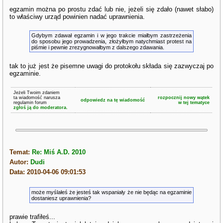
egzamin można po prostu zdać lub nie, jeżeli się zdało (nawet słabo)
to właściwy urząd powinien nadać uprawnienia.
Gdybym zdawał egzamin i w jego trakcie miałbym zastrzeżenia
do sposobu jego prowadzenia, złożyłbym natychmiast protest na
piśmie i pewnie zrezygnowałbym z dalszego zdawania.
tak to już jest że pisemne uwagi do protokołu składa się zazwyczaj po
egzaminie.
Jeżeli Twoim zdaniem
ta wiadomość narusza
rozpocznij nowy wątek
odpowiedz na tę wiadomość
regulamin forum
w tej tematyce
zgłoś ją do moderatora.
Temat:
Re: Miś A.D. 2010
Autor:
Dudi
Data: 2010-04-06 09:01:53
może myślałeś że jesteś tak wspaniały że nie będąc na egzaminie
dostaniesz uprawnienia?
prawie trafiłeś...