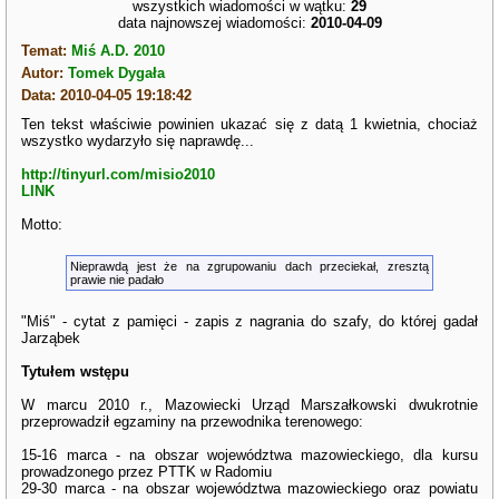
wszystkich wiadomości w wątku:
29
data najnowszej wiadomości:
2010-04-09
Temat:
Miś A.D. 2010
Autor:
Tomek Dygała
Data: 2010-04-05 19:18:42
Ten tekst właściwie powinien ukazać się z datą 1 kwietnia, chociaż
wszystko wydarzyło się naprawdę...
http://tinyurl.com/misio2010
LINK
Motto:
Nieprawdą jest że na zgrupowaniu dach przeciekał, zresztą
prawie nie padało
"Miś" - cytat z pamięci - zapis z nagrania do szafy, do której gadał
Jarząbek
Tytułem wstępu
W marcu 2010 r., Mazowiecki Urząd Marszałkowski dwukrotnie
przeprowadził egzaminy na przewodnika terenowego:
15-16 marca - na obszar województwa mazowieckiego, dla kursu
prowadzonego przez PTTK w Radomiu
29-30 marca - na obszar województwa mazowieckiego oraz powiatu