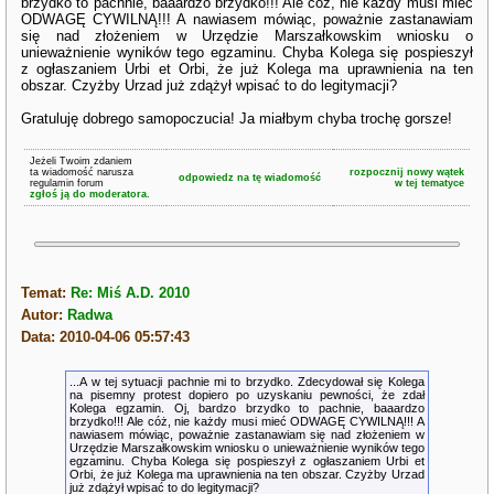
brzydko to pachnie, baaardzo brzydko!!! Ale cóż, nie każdy musi mieć
ODWAGĘ CYWILNĄ!!! A nawiasem mówiąc, poważnie zastanawiam
się nad złożeniem w Urzędzie Marszałkowskim wniosku o
unieważnienie wyników tego egzaminu. Chyba Kolega się pospieszył
z ogłaszaniem Urbi et Orbi, że już Kolega ma uprawnienia na ten
obszar. Czyżby Urzad już zdążył wpisać to do legitymacji?
Gratuluję dobrego samopoczucia! Ja miałbym chyba trochę gorsze!
Jeżeli Twoim zdaniem
ta wiadomość narusza
rozpocznij nowy wątek
odpowiedz na tę wiadomość
regulamin forum
w tej tematyce
zgłoś ją do moderatora.
Temat:
Re: Miś A.D. 2010
Autor:
Radwa
Data: 2010-04-06 05:57:43
...A w tej sytuacji pachnie mi to brzydko. Zdecydował się Kolega
na pisemny protest dopiero po uzyskaniu pewności, że zdał
Kolega egzamin. Oj, bardzo brzydko to pachnie, baaardzo
brzydko!!! Ale cóż, nie każdy musi mieć ODWAGĘ CYWILNĄ!!! A
nawiasem mówiąc, poważnie zastanawiam się nad złożeniem w
Urzędzie Marszałkowskim wniosku o unieważnienie wyników tego
egzaminu. Chyba Kolega się pospieszył z ogłaszaniem Urbi et
Orbi, że już Kolega ma uprawnienia na ten obszar. Czyżby Urzad
już zdążył wpisać to do legitymacji?