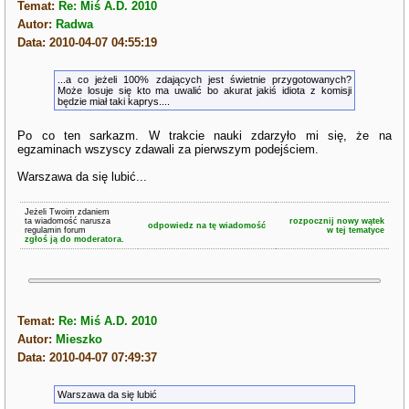
Temat:
Re: Miś A.D. 2010
Autor:
Radwa
Data: 2010-04-07 04:55:19
...a co jeżeli 100% zdających jest świetnie przygotowanych?
Może losuje się kto ma uwalić bo akurat jakiś idiota z komisji
będzie miał taki kaprys....
Po co ten sarkazm. W trakcie nauki zdarzyło mi się, że na
egzaminach wszyscy zdawali za pierwszym podejściem.
Warszawa da się lubić...
Jeżeli Twoim zdaniem
ta wiadomość narusza
rozpocznij nowy wątek
odpowiedz na tę wiadomość
regulamin forum
w tej tematyce
zgłoś ją do moderatora.
Temat:
Re: Miś A.D. 2010
Autor:
Mieszko
Data: 2010-04-07 07:49:37
Warszawa da się lubić