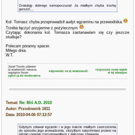
Gratuluję dobrego samopoczucia! Ja miałbym chyba trochę
gorsze!...
Kol. Tomasz chyba przeprowadził audyt egzaminu na przewodnika.
Trzeba łączyć przyjemne z pożytecznym
.
Czytając dokonania kol. Tomasza zastanawiam się czy jeszcze
studiuje?
Polecam poranny spacer.
Miłego dnia.
W.T.
Jeżeli Twoim zdaniem
ta wiadomość narusza
rozpocznij nowy wątek
odpowiedz na tę wiadomość
regulamin forum
w tej tematyce
zgłoś ją do moderatora.
Temat:
Re: Miś A.D. 2010
Autor: Przodownik 1811
Data: 2010-04-06 07:12:57
Gdybym zdawał egzamin i w jego trakcie miałbym zastrzeżenia
do sposobu jego prowadzenia, złożyłbym natychmiast protest na
piśmie i pewnie zrezygnowałbym z dalszego zdawania