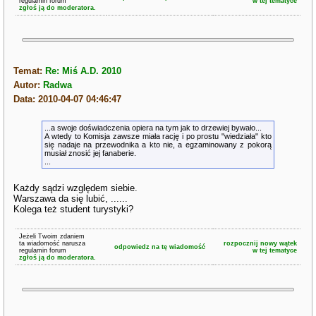
regulamin forum
w tej tematyce
zgłoś ją do moderatora.
Temat:
Re: Miś A.D. 2010
Autor:
Radwa
Data: 2010-04-07 04:46:47
...a swoje doświadczenia opiera na tym jak to drzewiej bywało...
A wtedy to Komisja zawsze miała rację i po prostu "wiedziała" kto
się nadaje na przewodnika a kto nie, a egzaminowany z pokorą
musiał znosić jej fanaberie.
...
Każdy sądzi względem siebie.
Warszawa da się lubić, ......
Kolega też student turystyki?
Jeżeli Twoim zdaniem
ta wiadomość narusza
rozpocznij nowy wątek
odpowiedz na tę wiadomość
regulamin forum
w tej tematyce
zgłoś ją do moderatora.