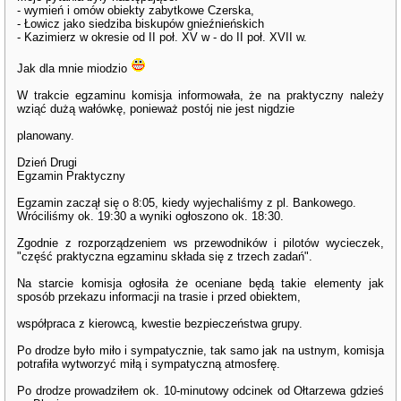
- wymień i omów obiekty zabytkowe Czerska,
- Łowicz jako siedziba biskupów gnieźnieńskich
- Kazimierz w okresie od II poł. XV w - do II poł. XVII w.
Jak dla mnie miodzio
W trakcie egzaminu komisja informowała, że na praktyczny należy
wziąć dużą wałówkę, ponieważ postój nie jest nigdzie
planowany.
Dzień Drugi
Egzamin Praktyczny
Egzamin zaczął się o 8:05, kiedy wyjechaliśmy z pl. Bankowego.
Wróciliśmy ok. 19:30 a wyniki ogłoszono ok. 18:30.
Zgodnie z rozporządzeniem ws przewodników i pilotów wycieczek,
"część praktyczna egzaminu składa się z trzech zadań".
Na starcie komisja ogłosiła że oceniane będą takie elementy jak
sposób przekazu informacji na trasie i przed obiektem,
współpraca z kierowcą, kwestie bezpieczeństwa grupy.
Po drodze było miło i sympatycznie, tak samo jak na ustnym, komisja
potrafiła wytworzyć miłą i sympatyczną atmosferę.
Po drodze prowadziłem ok. 10-minutowy odcinek od Ołtarzewa gdzieś