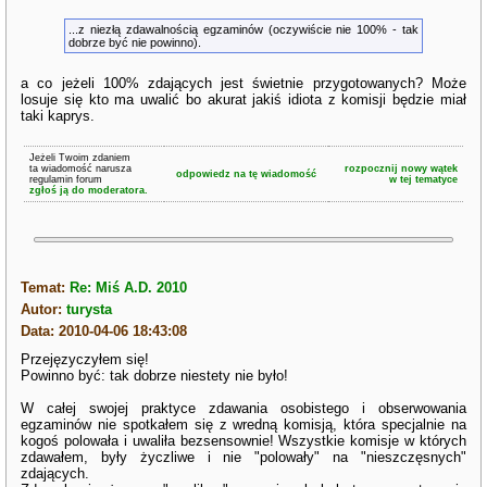
...z niezłą zdawalnością egzaminów (oczywiście nie 100% - tak
dobrze być nie powinno).
a co jeżeli 100% zdających jest świetnie przygotowanych? Może
losuje się kto ma uwalić bo akurat jakiś idiota z komisji będzie miał
taki kaprys.
Jeżeli Twoim zdaniem
ta wiadomość narusza
rozpocznij nowy wątek
odpowiedz na tę wiadomość
regulamin forum
w tej tematyce
zgłoś ją do moderatora.
Temat:
Re: Miś A.D. 2010
Autor:
turysta
Data: 2010-04-06 18:43:08
Przejęzyczyłem się!
Powinno być: tak dobrze niestety nie było!
W całej swojej praktyce zdawania osobistego i obserwowania
egzaminów nie spotkałem się z wredną komisją, która specjalnie na
kogoś polowała i uwaliła bezsensownie! Wszystkie komisje w których
zdawałem, były życzliwe i nie "polowały" na "nieszczęsnych"
zdających.