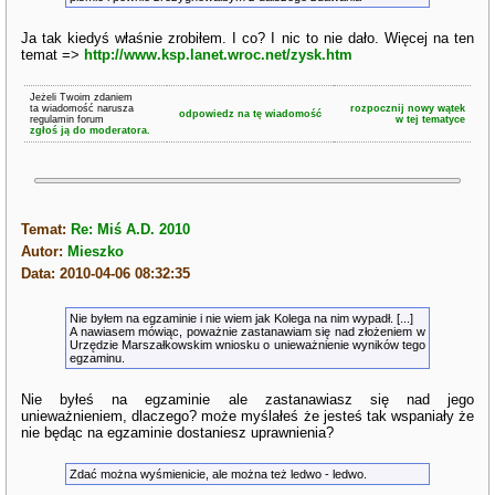
Ja tak kiedyś właśnie zrobiłem. I co? I nic to nie dało. Więcej na ten
temat =>
http://www.ksp.lanet.wroc.net/zysk.htm
Jeżeli Twoim zdaniem
ta wiadomość narusza
rozpocznij nowy wątek
odpowiedz na tę wiadomość
regulamin forum
w tej tematyce
zgłoś ją do moderatora.
Temat:
Re: Miś A.D. 2010
Autor:
Mieszko
Data: 2010-04-06 08:32:35
Nie byłem na egzaminie i nie wiem jak Kolega na nim wypadł. [...]
A nawiasem mówiąc, poważnie zastanawiam się nad złożeniem w
Urzędzie Marszałkowskim wniosku o unieważnienie wyników tego
egzaminu.
Nie byłeś na egzaminie ale zastanawiasz się nad jego
unieważnieniem, dlaczego? może myślałeś że jesteś tak wspaniały że
nie będąc na egzaminie dostaniesz uprawnienia?
Zdać można wyśmienicie, ale można też ledwo - ledwo.