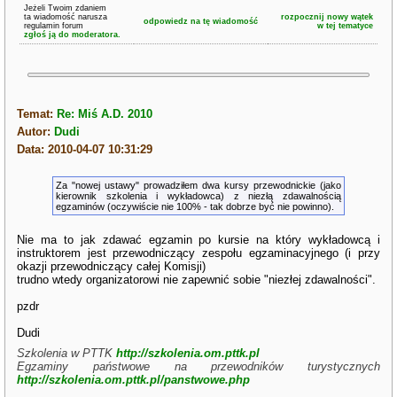
Jeżeli Twoim zdaniem
ta wiadomość narusza
rozpocznij nowy wątek
odpowiedz na tę wiadomość
regulamin forum
w tej tematyce
zgłoś ją do moderatora.
Temat:
Re: Miś A.D. 2010
Autor:
Dudi
Data: 2010-04-07 10:31:29
Za "nowej ustawy" prowadziłem dwa kursy przewodnickie (jako
kierownik szkolenia i wykładowca) z niezłą zdawalnością
egzaminów (oczywiście nie 100% - tak dobrze być nie powinno).
Nie ma to jak zdawać egzamin po kursie na który wykładowcą i
instruktorem jest przewodniczący zespołu egzaminacyjnego (i przy
okazji przewodniczący całej Komisji)
trudno wtedy organizatorowi nie zapewnić sobie "niezłej zdawalności".
pzdr
Dudi
Szkolenia w PTTK
http://szkolenia.om.pttk.pl
Egzaminy państwowe na przewodników turystycznych
http://szkolenia.om.pttk.pl/panstwowe.php