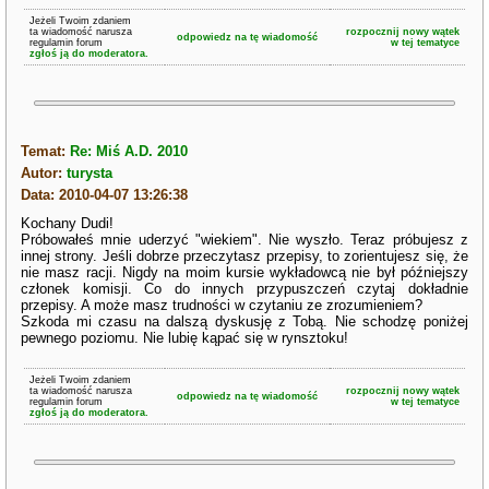
Jeżeli Twoim zdaniem
ta wiadomość narusza
rozpocznij nowy wątek
odpowiedz na tę wiadomość
regulamin forum
w tej tematyce
zgłoś ją do moderatora.
Temat:
Re: Miś A.D. 2010
Autor:
turysta
Data: 2010-04-07 13:26:38
Kochany Dudi!
Próbowałeś mnie uderzyć "wiekiem". Nie wyszło. Teraz próbujesz z
innej strony. Jeśli dobrze przeczytasz przepisy, to zorientujesz się, że
nie masz racji. Nigdy na moim kursie wykładowcą nie był późniejszy
członek komisji. Co do innych przypuszczeń czytaj dokładnie
przepisy. A może masz trudności w czytaniu ze zrozumieniem?
Szkoda mi czasu na dalszą dyskusję z Tobą. Nie schodzę poniżej
pewnego poziomu. Nie lubię kąpać się w rynsztoku!
Jeżeli Twoim zdaniem
ta wiadomość narusza
rozpocznij nowy wątek
odpowiedz na tę wiadomość
regulamin forum
w tej tematyce
zgłoś ją do moderatora.