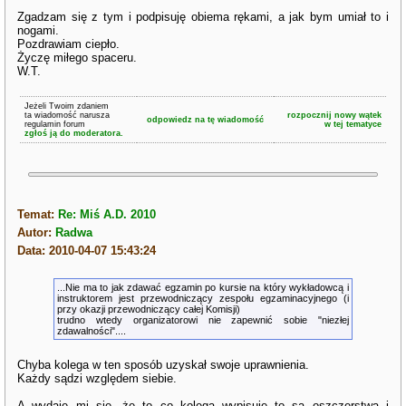
Zgadzam się z tym i podpisuję obiema rękami, a jak bym umiał to i
nogami.
Pozdrawiam ciepło.
Życzę miłego spaceru.
W.T.
Jeżeli Twoim zdaniem
ta wiadomość narusza
rozpocznij nowy wątek
odpowiedz na tę wiadomość
regulamin forum
w tej tematyce
zgłoś ją do moderatora.
Temat:
Re: Miś A.D. 2010
Autor:
Radwa
Data: 2010-04-07 15:43:24
...Nie ma to jak zdawać egzamin po kursie na który wykładowcą i
instruktorem jest przewodniczący zespołu egzaminacyjnego (i
przy okazji przewodniczący całej Komisji)
trudno wtedy organizatorowi nie zapewnić sobie "niezłej
zdawalności"....
Chyba kolega w ten sposób uzyskał swoje uprawnienia.
Każdy sądzi względem siebie.
A wydaje mi się, że to co kolega wypisuje to są oszczerstwa i