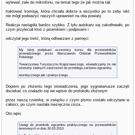
wylewać żale do mikrofonu, na temat tego że jak można tak
traktować komisję, która chciała dobrze a wszystko po to żeby nikt
nie mógł podważyć naszych uprawnień na oba powiaty.
Reakcja nastąpiła bardzo szybko. Z tyłu autokaru się zakotłowało, po
czym przyleciał ktoś z pisemkiem i podpisami i
odczytał jego treść, którą odtwarzam z pamięci:
My niżej podpisani uczestnicy kursu dla przewodników
prowadzonego przez Warszawski Oddział Przewodników
Polskiego
Towarzystwa Turystyczno Krajoznawczego, oświadczamy że nie
wnosimy żadnych zastrzeżeń do przebiegu zarówno egzaminu
teoretycznego jak i praktycznego.
Dopiero po złożeniu tego oświadczenia, jego sygnatariusze zaczęli
dociekać co znalazło się we wpisie do protokołu złożonym
przez naszą czwórkę, w związku z czym pismo zostało odczytane w
całości, po czym nastała niezręczna cisza...
Oto wpis:
Uwagi do protokołu egzaminu praktycznego na przewodników
terenowych w dniu 30.03.2010.