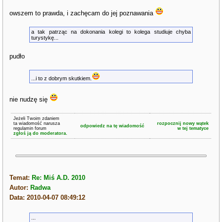
owszem to prawda, i zachęcam do jej poznawania
a tak patrząc na dokonania kolegi to kolega studiuje chyba
turystykę...
pudło
...i to z dobrym skutkiem.
nie nudzę się
Jeżeli Twoim zdaniem
ta wiadomość narusza
rozpocznij nowy wątek
odpowiedz na tę wiadomość
regulamin forum
w tej tematyce
zgłoś ją do moderatora.
Temat:
Re: Miś A.D. 2010
Autor:
Radwa
Data: 2010-04-07 08:49:12
...