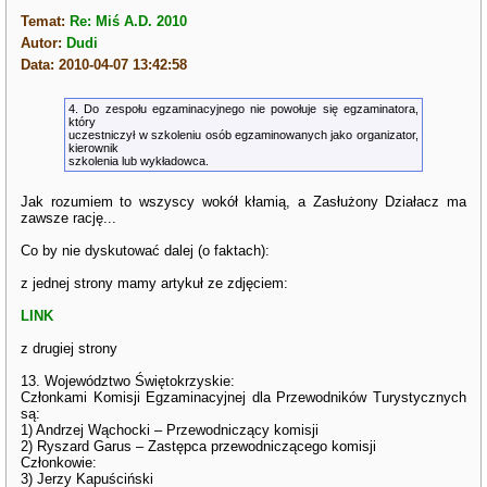
Temat:
Re: Miś A.D. 2010
Autor:
Dudi
Data: 2010-04-07 13:42:58
4. Do zespołu egzaminacyjnego nie powołuje się egzaminatora,
który
uczestniczył w szkoleniu osób egzaminowanych jako organizator,
kierownik
szkolenia lub wykładowca.
Jak rozumiem to wszyscy wokół kłamią, a Zasłużony Działacz ma
zawsze rację...
Co by nie dyskutować dalej (o faktach):
z jednej strony mamy artykuł ze zdjęciem:
LINK
z drugiej strony
13. Województwo Świętokrzyskie:
Członkami Komisji Egzaminacyjnej dla Przewodników Turystycznych
są:
1) Andrzej Wąchocki – Przewodniczący komisji
2) Ryszard Garus – Zastępca przewodniczącego komisji
Członkowie:
3) Jerzy Kapuściński