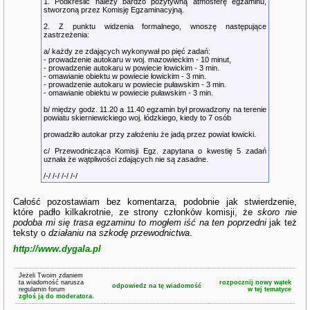
1. Podkreślić należy bardzo pozytywną atmosferę egzaminu,
stworzoną przez Komisję Egzaminacyjną.
2. Z punktu widzenia formalnego, wnoszę następujące
zastrzeżenia:
a/ każdy ze zdających wykonywał po pięć zadań:
- prowadzenie autokaru w woj. mazowieckim - 10 minut,
- prowadzenie autokaru w powiecie łowickim - 3 min.
- omawianie obiektu w powiecie łowickim - 3 min.
- prowadzenie autokaru w powiecie puławskim - 3 min.
- omawianie obiektu w powiecie puławskim - 3 min.
b/ między godz. 11.20 a 11.40 egzamin był prowadzony na terenie
powiatu skierniewickiego woj. łódzkiego, kiedy to 7 osób
prowadziło autokar przy założeniu że jadą przez powiat łowicki.
c/ Przewodnicząca Komisji Egz. zapytana o kwestię 5 zadań
uznała że wątpliwości zdających nie są zasadne.
/-/ /-/ /-/ /-/
Całość pozostawiam bez komentarza, podobnie jak stwierdzenie,
które padło kilkakrotnie, ze strony członków komisji, że
skoro nie
podoba mi się trasa egzaminu to mogłem iść na ten poprzedni
jak też
teksty o
działaniu na szkodę przewodnictwa
.
http://www.dygala.pl
Jeżeli Twoim zdaniem
ta wiadomość narusza
rozpocznij nowy wątek
odpowiedz na tę wiadomość
regulamin forum
w tej tematyce
zgłoś ją do moderatora.