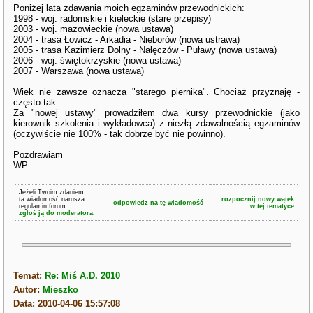
Poniżej lata zdawania moich egzaminów przewodnickich:
1998 - woj. radomskie i kieleckie (stare przepisy)
2003 - woj. mazowieckie (nowa ustawa)
2004 - trasa Łowicz - Arkadia - Nieborów (nowa ustrawa)
2005 - trasa Kazimierz Dolny - Nałęczów - Puławy (nowa ustawa)
2006 - woj. świętokrzyskie (nowa ustawa)
2007 - Warszawa (nowa ustawa)
Wiek nie zawsze oznacza "starego piernika". Chociaż przyznaję -
często tak.
Za "nowej ustawy" prowadziłem dwa kursy przewodnickie (jako
kierownik szkolenia i wykładowca) z niezłą zdawalnością egzaminów
(oczywiście nie 100% - tak dobrze być nie powinno).
Pozdrawiam
WP
Jeżeli Twoim zdaniem
ta wiadomość narusza
rozpocznij nowy wątek
odpowiedz na tę wiadomość
regulamin forum
w tej tematyce
zgłoś ją do moderatora.
Temat:
Re: Miś A.D. 2010
Autor:
Mieszko
Data: 2010-04-06 15:57:08