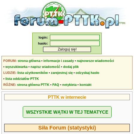
login:
hasło:
FORUM:
strona główna
•
informacje i zasady
•
najnowsze wiadomości
•
wyszukiwarka
•
napisz wiadomość
•
dodaj plik
LUDZIE:
lista użytkowników
•
zarejestruj się
•
odzyskaj hasło
•
lista oddziałów PTTK
RÓŻNE:
strona główna PTTK
•
FAQ
•
netykieta
•
kontakt
PTTK w internecie
WSZYSTKIE WĄTKI W TEJ TEMATYCE
Siła Forum (statystyki)