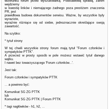
wizerunku forum przed wyszukiwarką. Podstawową sprawą, zanim
wejdziemy
w kwestię linków i niemającego żadnego poza prestiżem znaczenia
PR, jest
prawidłowa budowa dokumentów serwisu. Ważne, by wszystkie były
wyraziste,
wyraźnie różniące się od siebie, jednoznacznie określające swoją
zawartość.
Na szybko:
* tytuł strony
W tej chwili wszystkie strony forum mają tytuł "Forum członków i
sympatyków PTTK".
A przecież w prosty sposób w pole możesz wstawić tytuł danego
wątku.
I nawet bez towarzyszącego 'Forum członków...'.
Jest tak:
Forum członków i sympatyków PTTK
... a powinno być:
Komunikat SG ZG PTTK
lub
Komunikat SG ZG PTTK | Forum PTTK
* tagi nagłówków - h1, h2, ...