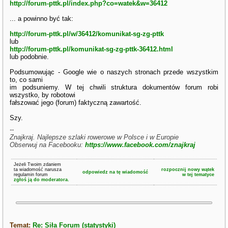
http://forum-pttk.pl/index.php?co=watek&w=36412
... a powinno być tak:
http://forum-pttk.pl/w/36412/komunikat-sg-zg-pttk
lub
http://forum-pttk.pl/komunikat-sg-zg-pttk-36412.html
lub podobnie.
Podsumowując - Google wie o naszych stronach przede wszystkim
to, co sami
im podsuniemy. W tej chwili struktura dokumentów forum robi
wszystko, by robotowi
fałszować jego (forum) faktyczną zawartość.
Szy.
--
Znajkraj. Najlepsze szlaki rowerowe w Polsce i w Europie
Obserwuj na Facebooku:
https://www.facebook.com/znajkraj
Jeżeli Twoim zdaniem
ta wiadomość narusza
rozpocznij nowy wątek
odpowiedz na tę wiadomość
regulamin forum
w tej tematyce
zgłoś ją do moderatora.
Temat:
Re: Siła Forum (statystyki)