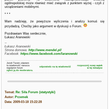
ogólnopolskiej może również mieć związek z punktem wyżej - czyli z
urządzeniami mobilnymi.
* * *
Mam nadzieję, że powyższe wyliczenia i analizy komuś się
przydadzą. Choćby jako argument w dyskusji o Forum.
Pozdrawiam Was serdecznie,
Łukasz Aranowski
--
Łukasz Aranowski
Strona domowa:
http://www.mendel.pl/
Facebook:
https://www.facebook.com/laranowski
Jeżeli Twoim zdaniem
ta wiadomość narusza
rozpocznij nowy wątek
odpowiedz na tę wiadomość
regulamin forum
w tej tematyce
zgłoś ją do moderatora.
Temat:
Re: Siła Forum (statystyki)
Autor:
Przemek
Data: 2009-03-18 15:22:28