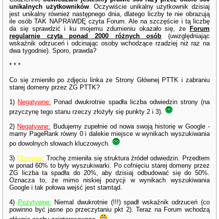
unikalnych użytkowników
. Oczywiście unikalny użytkownik dzisiaj
jest unikalny również następnego dnia, dlatego liczby te nie obrazują
ile osób TAK NAPRAWDĘ czyta Forum. Ale na szczęście i tą liczbę
da się sprawdzić i ku mojemu zdumieniu okazało się, że
Forum
regularnie czyta ponad 2000 różnych osób
(uwzględniając
wskaźnik odrzuceń i odcinając osoby wchodzące rzadziej niż raz na
dwa tygodnie). Sporo, prawda?
* * *
Co się zmieniło po zdjęciu linka ze Strony Głównej PTTK i zabraniu
starej domeny przez ZG PTTK?
1)
Negatywne:
Ponad dwukrotnie spadła liczba odwiedzin strony (na
przyczynę tego stanu rzeczy złożyły się punkty 2 i 3).
2)
Negatywne:
Budujemy zupełnie od nowa swoją historię w Google -
mamy PageRank równy 0 i dalekie miejsce w wynikach wyszukiwania
po dowolnych słowach kluczowych.
3)
Obojętne:
Trochę zmieniła się struktura źródeł odwiedzin. Przedtem
w ponad 60% to były wyszukiwarki. Po cofnięciu starej domeny przez
ZG liczba ta spadła do 20%, aby dzisiaj odbudować się do 50%.
Oznacza to, że mimo niskiej pozycji w wynikach wyszukiwania
Google i tak połowa wejść jest stamtąd.
4)
Pozytywne:
Niemal dwukrotnie (!!!) spadł wskaźnik odrzuceń (co
powinno być jasne po przeczytaniu pkt 2). Teraz na Forum wchodzą