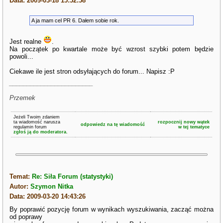
Data: 2009-03-18 15:52:58
A ja mam cel PR 6. Dałem sobie rok.
Jest realne
.
Na początek po kwartale może być wzrost szybki potem będzie
powoli...
Ciekawe ile jest stron odsyłających do forum... Napisz :P
________________________
Przemek
Jeżeli Twoim zdaniem
ta wiadomość narusza
rozpocznij nowy wątek
odpowiedz na tę wiadomość
regulamin forum
w tej tematyce
zgłoś ją do moderatora.
Temat:
Re: Siła Forum (statystyki)
Autor:
Szymon Nitka
Data: 2009-03-20 14:43:26
By poprawić pozycję forum w wynikach wyszukiwania, zacząć można
od poprawy