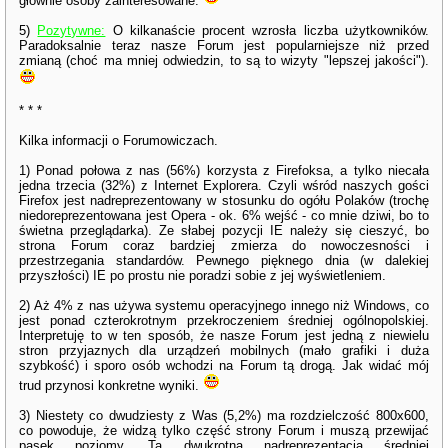
głównie osoby zainteresowane.
5)
Pozytywne:
O kilkanaście procent wzrosła liczba użytkowników.
Paradoksalnie teraz nasze Forum jest popularniejsze niż przed
zmianą (choć ma mniej odwiedzin, to są to wizyty "lepszej jakości").
* * *
Kilka informacji o Forumowiczach.
1) Ponad połowa z nas (56%) korzysta z Firefoksa, a tylko niecała
jedna trzecia (32%) z Internet Explorera. Czyli wśród naszych gości
Firefox jest nadreprezentowany w stosunku do ogółu Polaków (trochę
niedoreprezentowana jest Opera - ok. 6% wejść - co mnie dziwi, bo to
świetna przeglądarka). Ze słabej pozycji IE należy się cieszyć, bo
strona Forum coraz bardziej zmierza do nowoczesności i
przestrzegania standardów. Pewnego pięknego dnia (w dalekiej
przyszłości) IE po prostu nie poradzi sobie z jej wyświetleniem.
2) Aż 4% z nas używa systemu operacyjnego innego niż Windows, co
jest ponad czterokrotnym przekroczeniem średniej ogólnopolskiej.
Interpretuję to w ten sposób, że nasze Forum jest jedną z niewielu
stron przyjaznych dla urządzeń mobilnych (mało grafiki i duża
szybkość) i sporo osób wchodzi na Forum tą drogą. Jak widać mój
trud przynosi konkretne wyniki.
3) Niestety co dwudziesty z Was (5,2%) ma rozdzielczość 800x600,
co powoduje, że widzą tylko część strony Forum i muszą przewijać
pasek poziomy. Ta dwukrotna nadreprezentacja średniej