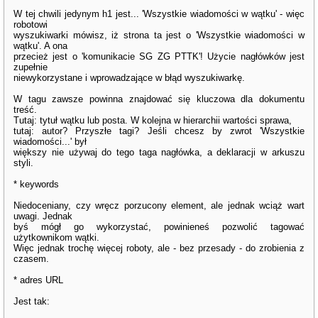
W tej chwili jedynym h1 jest... 'Wszystkie wiadomości w wątku' - więc
robotowi
wyszukiwarki mówisz, iż strona ta jest o 'Wszystkie wiadomości w
wątku'. A ona
przecież jest o 'komunikacie SG ZG PTTK'! Użycie nagłówków jest
zupełnie
niewykorzystane i wprowadzające w błąd wyszukiwarkę.
W tagu zawsze powinna znajdować się kluczowa dla dokumentu
treść.
Tutaj: tytuł wątku lub posta. W kolejna w hierarchii wartości sprawa,
tutaj: autor? Przyszłe tagi? Jeśli chcesz by zwrot 'Wszystkie
wiadomości...' był
większy nie używaj do tego taga nagłówka, a deklaracji w arkuszu
styli.
* keywords
Niedoceniany, czy wręcz porzucony element, ale jednak wciąż wart
uwagi. Jednak
byś mógł go wykorzystać, powinieneś pozwolić tagować
użytkownikom wątki.
Więc jednak trochę więcej roboty, ale - bez przesady - do zrobienia z
czasem.
* adres URL
Jest tak: