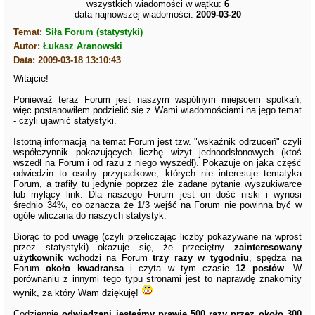
wszystkich wiadomości w wątku:
6
data najnowszej wiadomości:
2009-03-20
Temat:
Siła Forum (statystyki)
Autor:
Łukasz Aranowski
Data: 2009-03-18 13:10:43
Witajcie!
Ponieważ teraz Forum jest naszym wspólnym miejscem spotkań,
więc postanowiłem podzielić się z Wami wiadomościami na jego temat
- czyli ujawnić statystyki.
Istotną informacją na temat Forum jest tzw. "wskaźnik odrzuceń" czyli
współczynnik pokazujących liczbę wizyt jednoodsłonowych (ktoś
wszedł na Forum i od razu z niego wyszedł). Pokazuje on jaka część
odwiedzin to osoby przypadkowe, których nie interesuje tematyka
Forum, a trafiły tu jedynie poprzez źle zadane pytanie wyszukiwarce
lub mylący link. Dla naszego Forum jest on dość niski i wynosi
średnio 34%, co oznacza że 1/3 wejść na Forum nie powinna być w
ogóle wliczana do naszych statystyk.
Biorąc to pod uwagę (czyli przeliczając liczby pokazywane na wprost
przez statystyki) okazuje się, że przeciętny
zainteresowany
użytkownik
wchodzi na Forum
trzy razy w tygodniu
, spędza na
Forum
około kwadransa
i czyta w tym czasie
12 postów
. W
porównaniu z innymi tego typu stronami jest to naprawdę znakomity
wynik, za który Wam dziękuję!
Codziennie
odwiedzani jesteśmy prawie 500 razy przez około 300