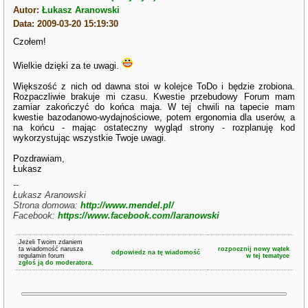
Autor:
Łukasz Aranowski
Data: 2009-03-20 15:19:30
Czołem!
Wielkie dzięki za te uwagi.
Większość z nich od dawna stoi w kolejce ToDo i będzie zrobiona.
Rozpaczliwie brakuje mi czasu. Kwestie przebudowy Forum mam
zamiar zakończyć do końca maja. W tej chwili na tapecie mam
kwestie bazodanowo-wydajnościowe, potem ergonomia dla userów, a
na końcu - mając ostateczny wygląd strony - rozplanuję kod
wykorzystując wszystkie Twoje uwagi.
Pozdrawiam,
Łukasz
--
Łukasz Aranowski
Strona domowa:
http://www.mendel.pl/
Facebook:
https://www.facebook.com/laranowski
Jeżeli Twoim zdaniem
ta wiadomość narusza
rozpocznij nowy wątek
odpowiedz na tę wiadomość
regulamin forum
w tej tematyce
zgłoś ją do moderatora.