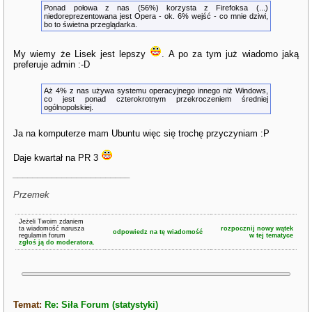
Ponad połowa z nas (56%) korzysta z Firefoksa (...)
niedoreprezentowana jest Opera - ok. 6% wejść - co mnie dziwi,
bo to świetna przeglądarka.
My wiemy że Lisek jest lepszy
. A po za tym już wiadomo jaką
preferuje admin :-D
Aż 4% z nas używa systemu operacyjnego innego niż Windows,
co jest ponad czterokrotnym przekroczeniem średniej
ogólnopolskiej.
Ja na komputerze mam Ubuntu więc się trochę przyczyniam :P
Daje kwartał na PR 3
________________________
Przemek
Jeżeli Twoim zdaniem
ta wiadomość narusza
rozpocznij nowy wątek
odpowiedz na tę wiadomość
regulamin forum
w tej tematyce
zgłoś ją do moderatora.
Temat:
Re: Siła Forum (statystyki)