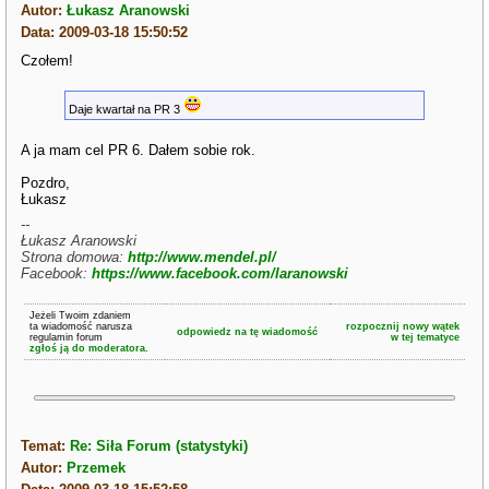
Autor:
Łukasz Aranowski
Data: 2009-03-18 15:50:52
Czołem!
Daje kwartał na PR 3
A ja mam cel PR 6. Dałem sobie rok.
Pozdro,
Łukasz
--
Łukasz Aranowski
Strona domowa:
http://www.mendel.pl/
Facebook:
https://www.facebook.com/laranowski
Jeżeli Twoim zdaniem
ta wiadomość narusza
rozpocznij nowy wątek
odpowiedz na tę wiadomość
regulamin forum
w tej tematyce
zgłoś ją do moderatora.
Temat:
Re: Siła Forum (statystyki)
Autor:
Przemek