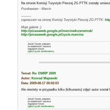
Na stronie Komisji Turystyki Pieszej ZG PTTK zostały umies
Pozdrawiam - Marcin
----------
zapraszam na stronę Komisji Turystyki Pieszej ZG PTTK:
htt
Moje galerie :)
http://picasaweb.google.pl/marcinekczerwinski
http://picasaweb.google.pl/zycie.marcina
Jeżeli Twoim zdaniem
ta wiadomość narusza
regulamin forum
zgłoś ją do moderatora.
Temat:
Re: OWRP 2009
Autor:
Konrad Majewski
Data: 2009-08-17 00:02:03
Ale niestety w przypadku kilku (kilkunastu) zdjęć autor został
Jeżeli Twoim zdaniem
ta wiadomość narusza
regulamin forum
zgłoś ją do moderatora.