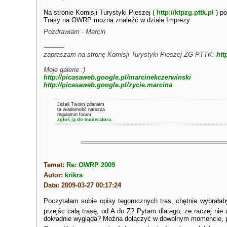
Na stronie Komisji Turystyki Pieszej (
http://ktpzg.pttk.pl
) po
Trasy na OWRP można znaleźć w dziale Imprezy
Pozdrawiam - Marcin
----------
zapraszam na stronę Komisji Turystyki Pieszej ZG PTTK:
htt
Moje galerie :)
http://picasaweb.google.pl/marcinekczerwinski
http://picasaweb.google.pl/zycie.marcina
Jeżeli Twoim zdaniem
ta wiadomość narusza
regulamin forum
zgłoś ją do moderatora.
Temat:
Re: OWRP 2009
Autor:
krikra
Data: 2009-03-27 00:17:24
Poczytałam sobie opisy tegorocznych tras, chętnie wybrałab
przejśc całą trasę, od A do Z? Pytam dlatego, że raczej nie
dokładnie wygląda? Można dołączyć w dowolnym momencie, pr