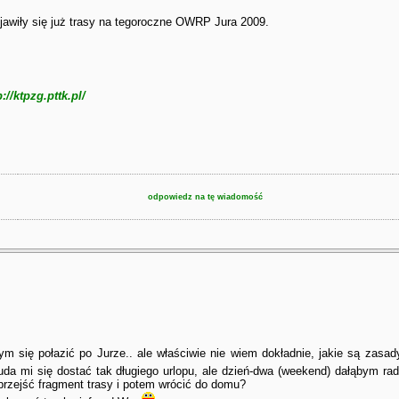
jawiły się już trasy na tegoroczne OWRP Jura 2009.
p://ktpzg.pttk.pl/
odpowiedz na tę wiadomość
ym się połazić po Jurze.. ale właściwie nie wiem dokładnie, jakie są zasa
 uda mi się dostać tak długiego urlopu, ale dzień-dwa (weekend) dałąbym r
zejść fragment trasy i potem wrócić do domu?