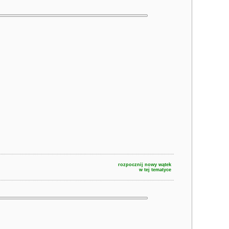
rozpocznij nowy wątek
w tej tematyce