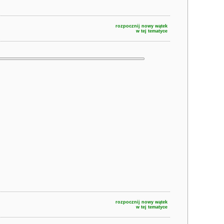
rozpocznij nowy wątek
w tej tematyce
rozpocznij nowy wątek
w tej tematyce