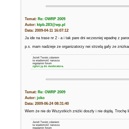
Temat:
Re: OWRP 2009
Autor:
ktpb.283@wp.pl
Data: 2009-04-11 16:07:12
Ja ide na trase nr 2 - a i tak pare dni wczesniej wpadnę z p
p.s. mam nadzieje ze organizatorzy nei strzelą gafy ze znizk
Jeżeli Twoim zdaniem
ta wiadomość narusza
regulamin forum
zgłoś ją do moderatora.
Temat:
Re: OWRP 2009
Autor:
joko
Data: 2009-06-24 08:31:40
Wiem że nie do Wszystkich zniżki doszły i nie dojdą. Trochę li
Jeżeli Twoim zdaniem
ta wiadomość narusza
regulamin forum