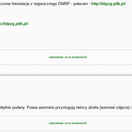
zczone fotorelacje z tegorocznego OWRP - polecam -
http://ktpzg.pttk.pl/
p://ktpzg.pttk.pl/
odpowiedz na tę wiadomość
 błędnie podany. Prawa autorskie przysługują twórcy dzieła (autorowi zdjęcia) 
odpowiedz na tę wiadomość