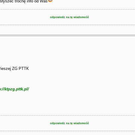
słyszeć trochę info od Was
odpowiedz na tę wiadomość
 Pieszej ZG PTTK
p://ktpzg.pttk.pl/
odpowiedz na tę wiadomość