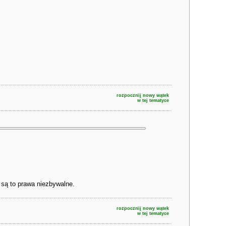
rozpocznij nowy wątek
w tej tematyce
i są to prawa niezbywalne.
rozpocznij nowy wątek
w tej tematyce