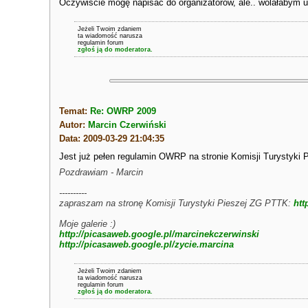
Oczywiście mogę napisać do organizatorów, ale.. wolałabym u
Jeżeli Twoim zdaniem
ta wiadomość narusza
regulamin forum
zgłoś ją do moderatora.
Temat:
Re: OWRP 2009
Autor:
Marcin Czerwiński
Data: 2009-03-29 21:04:35
Jest już pełen regulamin OWRP na stronie Komisji Turystyki
Pozdrawiam - Marcin
----------
zapraszam na stronę Komisji Turystyki Pieszej ZG PTTK:
htt
Moje galerie :)
http://picasaweb.google.pl/marcinekczerwinski
http://picasaweb.google.pl/zycie.marcina
Jeżeli Twoim zdaniem
ta wiadomość narusza
regulamin forum
zgłoś ją do moderatora.