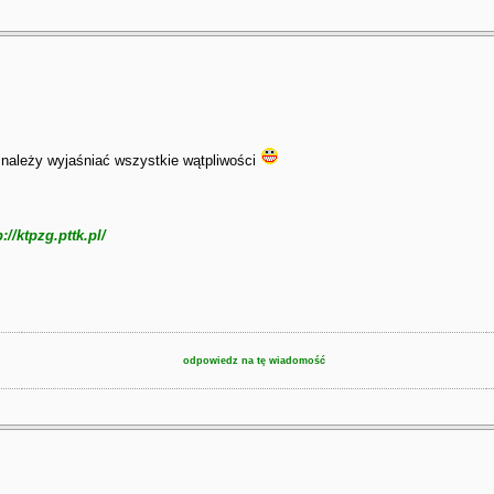
ią należy wyjaśniać wszystkie wątpliwości
p://ktpzg.pttk.pl/
odpowiedz na tę wiadomość