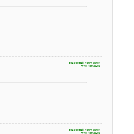
rozpocznij nowy wątek
w tej tematyce
rozpocznij nowy wątek
w tej tematyce