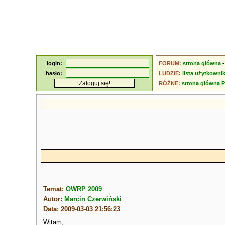
login:
FORUM:
strona główna
hasło:
LUDZIE:
lista użytkowni
RÓŻNE:
strona główna 
Temat:
OWRP 2009
Autor:
Marcin Czerwiński
Data: 2009-03-03 21:56:23
Witam,