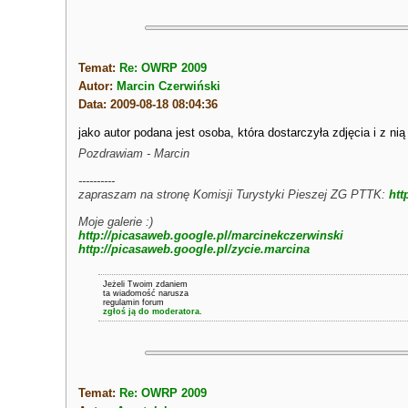
Temat:
Re: OWRP 2009
Autor:
Marcin Czerwiński
Data: 2009-08-18 08:04:36
jako autor podana jest osoba, która dostarczyła zdjęcia i z n
Pozdrawiam - Marcin
----------
zapraszam na stronę Komisji Turystyki Pieszej ZG PTTK:
htt
Moje galerie :)
http://picasaweb.google.pl/marcinekczerwinski
http://picasaweb.google.pl/zycie.marcina
Jeżeli Twoim zdaniem
ta wiadomość narusza
regulamin forum
zgłoś ją do moderatora.
Temat:
Re: OWRP 2009