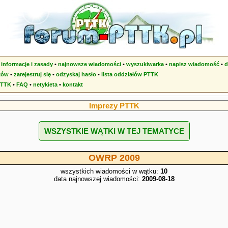
•
informacje i zasady
•
najnowsze wiadomości
•
wyszukiwarka
•
napisz wiadomość
•
d
ków
•
zarejestruj się
•
odzyskaj hasło
•
lista oddziałów PTTK
PTTK
•
FAQ
•
netykieta
•
kontakt
Imprezy PTTK
WSZYSTKIE WĄTKI W TEJ TEMATYCE
OWRP 2009
wszystkich wiadomości w wątku:
10
data najnowszej wiadomości:
2009-08-18