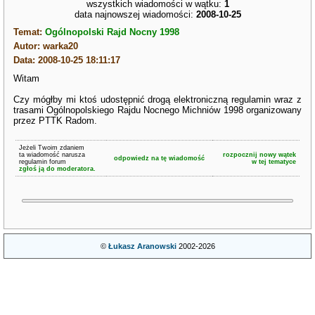
wszystkich wiadomości w wątku:
1
data najnowszej wiadomości:
2008-10-25
Temat:
Ogólnopolski Rajd Nocny 1998
Autor: warka20
Data: 2008-10-25 18:11:17
Witam
Czy mógłby mi ktoś udostępnić drogą elektroniczną regulamin wraz z
trasami Ogólnopolskiego Rajdu Nocnego Michniów 1998 organizowany
przez PTTK Radom.
Jeżeli Twoim zdaniem
ta wiadomość narusza
rozpocznij nowy wątek
odpowiedz na tę wiadomość
regulamin forum
w tej tematyce
zgłoś ją do moderatora.
©
Łukasz Aranowski
2002-2026