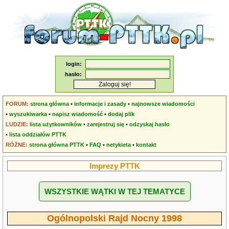
login:
hasło:
FORUM:
strona główna
•
informacje i zasady
•
najnowsze wiadomości
•
wyszukiwarka
•
napisz wiadomość
•
dodaj plik
LUDZIE:
lista użytkowników
•
zarejestruj się
•
odzyskaj hasło
•
lista oddziałów PTTK
RÓŻNE:
strona główna PTTK
•
FAQ
•
netykieta
•
kontakt
Imprezy PTTK
WSZYSTKIE WĄTKI W TEJ TEMATYCE
Ogólnopolski Rajd Nocny 1998