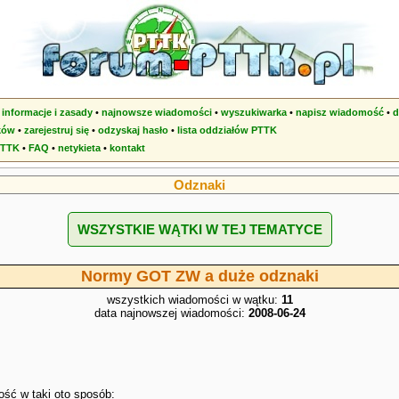
•
informacje i zasady
•
najnowsze wiadomości
•
wyszukiwarka
•
napisz wiadomość
•
d
ków
•
zarejestruj się
•
odzyskaj hasło
•
lista oddziałów PTTK
PTTK
•
FAQ
•
netykieta
•
kontakt
Odznaki
WSZYSTKIE WĄTKI W TEJ TEMATYCE
Normy GOT ZW a duże odznaki
wszystkich wiadomości w wątku:
11
data najnowszej wiadomości:
2008-06-24
ść w taki oto sposób: