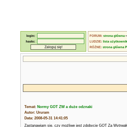
login:
FORUM:
strona główna
hasło:
LUDZIE:
lista użytkowni
RÓŻNE:
strona główna 
Temat:
Normy GOT ZW a duże odznaki
Autor: Ururam
Data: 2008-05-31 14:41:05
Zastanawiam się, czy możliwe jest zdobycie GOT Za Wytrwało