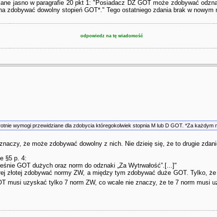
sane jasno w paragrafie 20 pkt 1: "Posiadacz DZ GOT może zdobywać odznak
a zdobywać dowolny stopień GOT*." Tego ostatniego zdania brak w nowym re
odpowiedz na tę wiadomość
tnie wymogi przewidziane dla zdobycia któregokolwiek stopnia M lub D GOT. *Za każdy
znaczy, że może zdobywać dowolny z nich. Nie dzieię się, że to drugie zdani
e §5 p. 4:
eśnie GOT dużych oraz norm do odznaki „Za Wytrwałość”.[...]"
łej złotej zdobywać normy ZW, a między tym zdobywać duże GOT. Tylko, że 
GOT musi uzyskać tylko 7 norm ZW, co wcale nie znaczy, że te 7 norm musi 