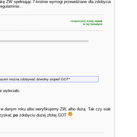
ę ZW spełniając 7-krotnie wymogi przewidziane dla zdobycia
gulaminie...
rozpocznij nowy wątek
w tej tematyce
m razem można zdobywać dowolny stopień GOT*
e wyleciało.
w danym roku albo weryfikujemy ZW, albo dużą. Tak czy siak
uzyskać
po
zdobyciu dużej złotej GOT