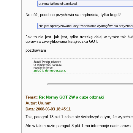
przyganiał kocioł garnkowi...
No cóż, podobno przysłowia są mądrością, tylko kogo?
Nie jest sprecyzowane, czy "*spełnienie wymogów* dla przyznania 
Jak to nie jest, jak jest, tylko troszkę dalej w tymże tak
uprawnia zweryfikowana książeczka GOT.
pozdrawiam
Jeżeli Twoim zdaniem
ta wiadomość narusza
regulamin forum
zgłoś ją do moderatora.
Temat:
Re: Normy GOT ZW a duże odznaki
Autor: Ururam
Data: 2008-06-03 18:45:11
Tak, paragraf 13 pkt 1 zdaje się świadczyć o tym, że wypełni
Ale w takim razie paragraf 8 pkt 1 ma informację nadmiarową: 