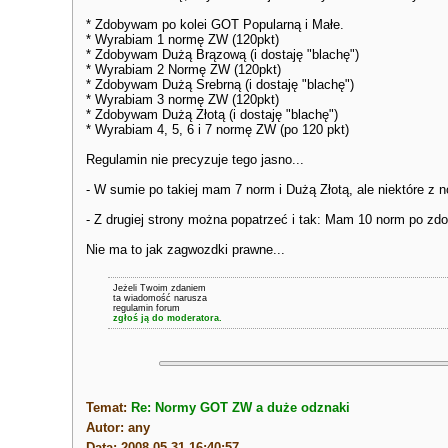
* Zdobywam po kolei GOT Popularną i Małe.
* Wyrabiam 1 normę ZW (120pkt)
* Zdobywam Dużą Brązową (i dostaję "blachę")
* Wyrabiam 2 Normę ZW (120pkt)
* Zdobywam Dużą Srebrną (i dostaję "blachę")
* Wyrabiam 3 normę ZW (120pkt)
* Zdobywam Dużą Złotą (i dostaję "blachę")
* Wyrabiam 4, 5, 6 i 7 normę ZW (po 120 pkt)
Regulamin nie precyzuje tego jasno...
- W sumie po takiej mam 7 norm i Dużą Złotą, ale niektóre z
- Z drugiej strony można popatrzeć i tak: Mam 10 norm po zdo
Nie ma to jak zagwozdki prawne...
Jeżeli Twoim zdaniem
ta wiadomość narusza
regulamin forum
zgłoś ją do moderatora.
Temat:
Re: Normy GOT ZW a duże odznaki
Autor: any
Data: 2008-05-31 16:40:57