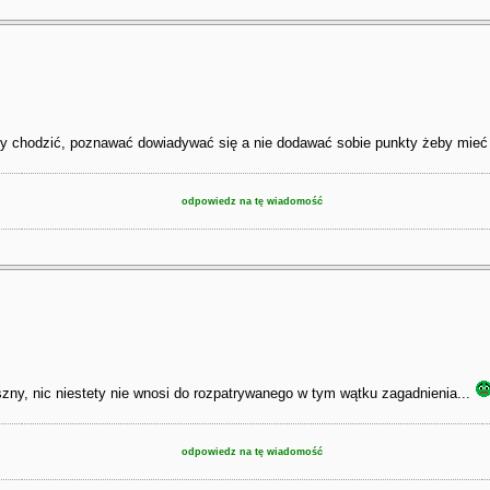
t aby chodzić, poznawać dowiadywać się a nie dodawać sobie punkty żeby mieć
odpowiedz na tę wiadomość
łuszny, nic niestety nie wnosi do rozpatrywanego w tym wątku zagadnienia...
odpowiedz na tę wiadomość