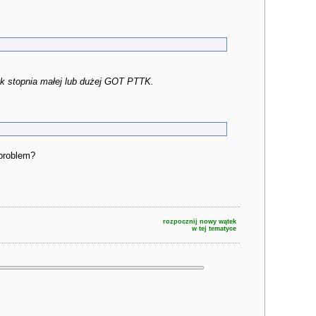
iek stopnia małej lub dużej GOT PTTK.
problem?
rozpocznij nowy wątek
w tej tematyce