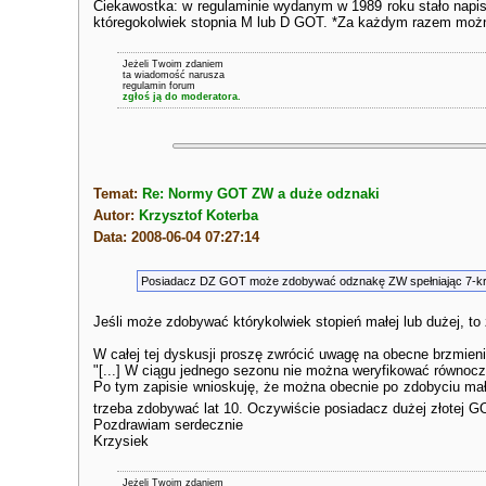
Ciekawostka: w regulaminie wydanym w 1989 roku stało napi
któregokolwiek stopnia M lub D GOT. *Za każdym razem możn
Jeżeli Twoim zdaniem
ta wiadomość narusza
regulamin forum
zgłoś ją do moderatora.
Temat:
Re: Normy GOT ZW a duże odznaki
Autor:
Krzysztof Koterba
Data: 2008-06-04 07:27:14
Posiadacz DZ GOT może zdobywać odznakę ZW spełniając 7-kro
Jeśli może zdobywać którykolwiek stopień małej lub dużej, to 
W całej tej dyskusji proszę zwrócić uwagę na obecne brzmieni
"[...] W ciągu jednego sezonu nie można weryfikować równocz
Po tym zapisie wnioskuję, że można obecnie po zdobyciu ma
trzeba zdobywać lat 10. Oczywiście posiadacz dużej złotej 
Pozdrawiam serdecznie
Krzysiek
Jeżeli Twoim zdaniem