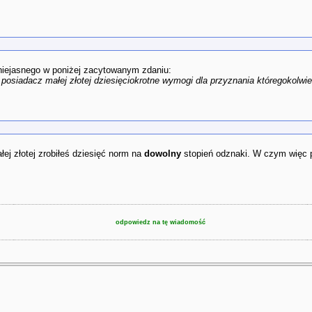
 niejasnego w poniżej zacytowanym zdaniu:
a posiadacz małej złotej dziesięciokrotne wymogi dla przyznania któregokolw
ej złotej zrobiłeś dziesięć norm na
dowolny
stopień odznaki. W czym więc 
odpowiedz na tę wiadomość