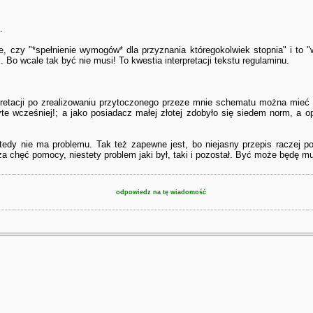
.
, czy "*spełnienie wymogów* dla przyznania któregokolwiek stopnia" i to "w
 Bo wcale tak być nie musi! To kwestia interpretacji tekstu regulaminu.
erpretacji po zrealizowaniu przytoczonego przeze mnie schematu można mieć 
byte wcześniej!; a jako posiadacz małej złotej zdobyło się siedem norm, a 
tedy nie ma problemu. Tak też zapewne jest, bo niejasny przepis raczej po
 za chęć pomocy, niestety problem jaki był, taki i pozostał. Być może będę m
odpowiedz na tę wiadomość