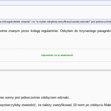
któregokolwiek stopnia" i to "w trybie odrębnej weryfikacji każdej odznaki" jest jednocześn
 świetnie znanym przez kolegę regulaminie. Odsyłam do trzynastego paragra
odpowiedz na tę wiadomość
enie normy jest jednocześnie zdobyciem odznaki...
wystarczyłoby stwierdzić, że należy zweryfikować 10 norm po zdobyciu Małej 