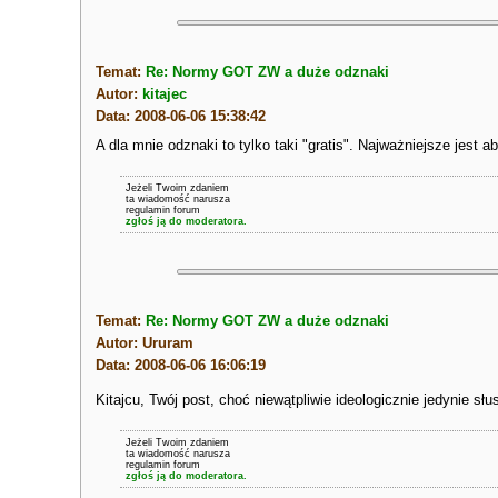
Temat:
Re: Normy GOT ZW a duże odznaki
Autor:
kitajec
Data: 2008-06-06 15:38:42
A dla mnie odznaki to tylko taki "gratis". Najważniejsze jes
Jeżeli Twoim zdaniem
ta wiadomość narusza
regulamin forum
zgłoś ją do moderatora.
Temat:
Re: Normy GOT ZW a duże odznaki
Autor: Ururam
Data: 2008-06-06 16:06:19
Kitajcu, Twój post, choć niewątpliwie ideologicznie jedynie s
Jeżeli Twoim zdaniem
ta wiadomość narusza
regulamin forum
zgłoś ją do moderatora.