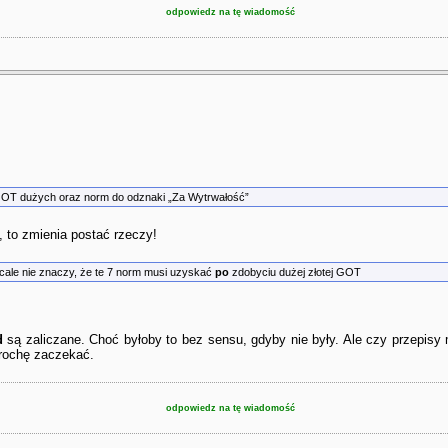
odpowiedz na tę wiadomość
GOT dużych oraz norm do odznaki „Za Wytrwałość”
, to zmienia postać rzeczy!
cale nie znaczy, że te 7 norm musi uzyskać
po
zdobyciu dużej złotej GOT
d
są zaliczane. Choć byłoby to bez sensu, gdyby nie były. Ale czy przepisy
 trochę zaczekać.
odpowiedz na tę wiadomość