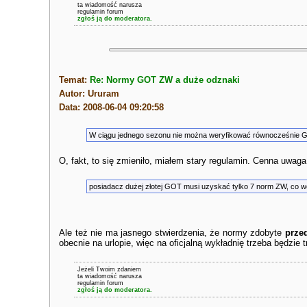
ta wiadomość narusza
regulamin forum
zgłoś ją do moderatora.
Temat:
Re: Normy GOT ZW a duże odznaki
Autor: Ururam
Data: 2008-06-04 09:20:58
W ciągu jednego sezonu nie można weryfikować równocześnie 
O, fakt, to się zmieniło, miałem stary regulamin. Cenna uwaga
posiadacz dużej złotej GOT musi uzyskać tylko 7 norm ZW, co w
Ale też nie ma jasnego stwierdzenia, że normy zdobyte
prze
obecnie na urlopie, więc na oficjalną wykładnię trzeba będzie
Jeżeli Twoim zdaniem
ta wiadomość narusza
regulamin forum
zgłoś ją do moderatora.