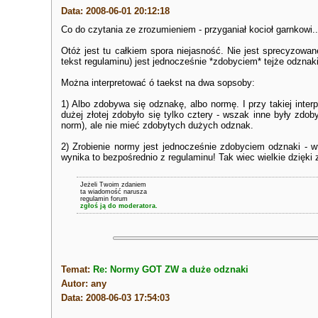
Data: 2008-06-01 20:12:18
Co do czytania ze zrozumieniem - przyganiał kocioł garnkowi..
Otóż jest tu całkiem spora niejasność. Nie jest sprecyzowane
tekst regulaminu) jest jednocześnie *zdobyciem* tejże odznaki.
Można interpretować ó taekst na dwa sopsoby:
1) Albo zdobywa się odznakę, albo normę. I przy takiej int
dużej złotej zdobyło się tylko cztery - wszak inne były zdo
norm), ale nie mieć zdobytych dużych odznak.
2) Zrobienie normy jest jednocześnie zdobyciem odznaki - w
wynika to bezpośrednio z regulaminu! Tak wiec wielkie dzięki
Jeżeli Twoim zdaniem
ta wiadomość narusza
regulamin forum
zgłoś ją do moderatora.
Temat:
Re: Normy GOT ZW a duże odznaki
Autor: any
Data: 2008-06-03 17:54:03