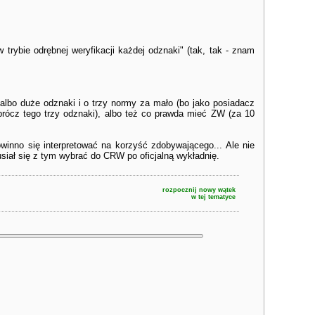
 trybie odrębnej weryfikacji każdej odznaki" (tak, tak - znam
albo duże odznaki i o trzy normy za mało (bo jako posiadacz
oprócz tego trzy odznaki), albo też co prawda mieć ZW (za 10
winno się interpretować na korzyść zdobywającego... Ale nie
usiał się z tym wybrać do CRW po oficjalną wykładnię.
rozpocznij nowy wątek
w tej tematyce