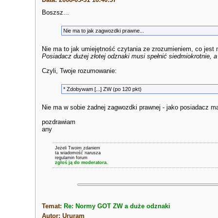
Boszsz...
Nie ma to jak zagwozdki prawne...
Nie ma to jak umiejętność czytania ze zrozumieniem, co jest
Posiadacz dużej złotej odznaki musi spełnić siedmiokrotnie, 
Czyli, Twoje rozumowanie:
* Zdobywam [...] ZW (po 120 pkt)
Nie ma w sobie żadnej zagwozdki prawnej - jako posiadacz mał
pozdrawiam
any
Jeżeli Twoim zdaniem
ta wiadomość narusza
regulamin forum
zgłoś ją do moderatora.
Temat:
Re: Normy GOT ZW a duże odznaki
Autor: Ururam