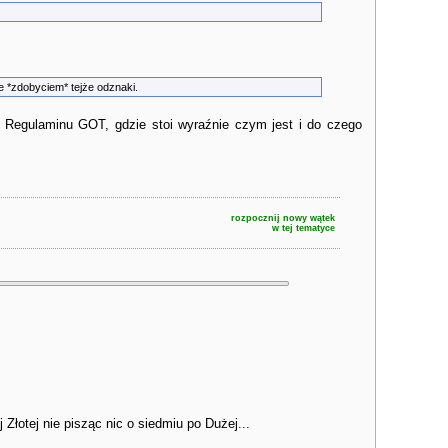
ie *zdobyciem* tejże odznaki.
fu Regulaminu GOT, gdzie stoi wyraźnie czym jest i do czego
rozpocznij nowy wątek
w tej tematyce
Złotej nie pisząc nic o siedmiu po Dużej...