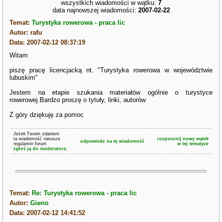
wszystkich wiadomości w wątku:
7
data najnowszej wiadomości:
2007-02-22
Temat:
Turystyka rowerowa - praca lic
Autor: rafu
Data: 2007-02-12 08:37:19
Witam
piszę pracę licencjacką nt. "Turystyka rowerowa w województwie
lubuskim"
Jestem na etapie szukania materiałów ogólnie o turystyce
rowerowej.Bardzo proszę o tytuły, linki, autorów
Z góry dziękuję za pomoc
Jeżeli Twoim zdaniem
ta wiadomość narusza
rozpocznij nowy wątek
odpowiedz na tę wiadomość
regulamin forum
w tej tematyce
zgłoś ją do moderatora.
Temat:
Re: Turystyka rowerowa - praca lic
Autor:
Gieno
Data: 2007-02-12 14:41:52