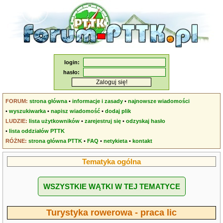
login:
hasło:
FORUM:
strona główna
•
informacje i zasady
•
najnowsze wiadomości
•
wyszukiwarka
•
napisz wiadomość
•
dodaj plik
LUDZIE:
lista użytkowników
•
zarejestruj się
•
odzyskaj hasło
•
lista oddziałów PTTK
RÓŻNE:
strona główna PTTK
•
FAQ
•
netykieta
•
kontakt
Tematyka ogólna
WSZYSTKIE WĄTKI W TEJ TEMATYCE
Turystyka rowerowa - praca lic