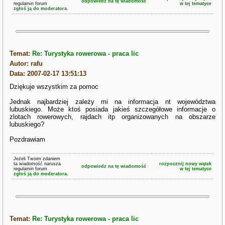
odpowiedz na tę wiadomość
regulamin forum
w tej tematyce
zgłoś ją do moderatora.
Temat:
Re: Turystyka rowerowa - praca lic
Autor: rafu
Data: 2007-02-17 13:51:13
Dziękuje wszystkim za pomoc
Jednak najbardziej zależy mi na informacja nt województwa
lubuskiego. Może ktoś posiada jakieś szczegółowe informacje o
zlotach rowerowych, rajdach itp organizowanych na obszarze
lubuskiego?
Pozdrawiam
Jeżeli Twoim zdaniem
ta wiadomość narusza
rozpocznij nowy wątek
odpowiedz na tę wiadomość
regulamin forum
w tej tematyce
zgłoś ją do moderatora.
Temat:
Re: Turystyka rowerowa - praca lic