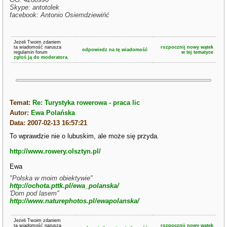
Skype: antotolek
facebook: Antonio Osiemdziewińć
Jeżeli Twoim zdaniem
ta wiadomość narusza
rozpocznij nowy wątek
odpowiedz na tę wiadomość
regulamin forum
w tej tematyce
zgłoś ją do moderatora.
Temat:
Re: Turystyka rowerowa - praca lic
Autor:
Ewa Polańska
Data: 2007-02-13 16:57:21
To wprawdzie nie o lubuskim, ale może się przyda.
http://www.rowery.olsztyn.pl/
Ewa
"Polska w moim obiektywie"
http://ochota.pttk.pl/ewa_polanska/
'Dom pod lasem"
http://www.naturephotos.pl/ewapolanska/
Jeżeli Twoim zdaniem
ta wiadomość narusza
rozpocznij nowy wątek