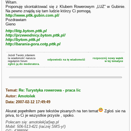
Witam.
Proponuję skontaktować się z Klubem Rowerowym „LUZ” w Gubinie.
Na pewno znajdą się tam ludzie którzy Ci pomogą.
http://www.pttk.gubin.com.pl/
Pozdrawiam
Gieno
http://ktg.bytom.pttk.pl
http://przewodnicy.bytom.pttk.pl/
http://bytom.pttk.pl
http://barania-gora.cotg.pttk.pl
Jeżeli Twoim zdaniem
ta wiadomość narusza
rozpocznij nowy wątek
odpowiedz na tę wiadomość
regulamin forum
w tej tematyce
zgłoś ją do moderatora.
Temat:
Re: Turystyka rowerowa - praca lic
Autor:
Amotolek
Data: 2007-02-12 17:49:49
Akurat popełniłem pare tekstów pisanych na ten temat
Zgloś sie na
priva, to Ci je wszystkie przysle , spoko.
Polecam się: amotolek[at]wp.pl
Mobil: 506-513-421 (raczej SMS-y!)
GG: 4288996