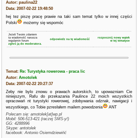
Autor: paulina22
Data: 2007-02-22 19:48:50
hej tez piszę pracę prawie na taki sam temat tylko w innej części
Polski
możemy się wspomóc
Jeżeli Twoim zdaniem
ta wiadomość narusza
rozpocznij nowy wątek
odpowiedz na tę wiadomość
regulamin forum
w tej tematyce
zgłoś ją do moderatora.
Temat:
Re: Turystyka rowerowa - praca lic
Autor:
Amotolek
Data: 2007-02-22 20:27:37
Zeby nie bylo znowu o prawach autorskich, to upowazniam Cie
niniejszym, Rafu do przekazania Paulince 22 moich wszystkich
opracowań nt turystyki rowerowej, zdobywania odznak, nawigacji i
wszystkiego, co Tobie pzresłałem mailem.powodzenia
ANT
Polecam się: amotolek[at]wp.pl
Mobil: 506-513-421 (raczej SMS-y!)
GG: 4288996
Skype: antotolek
facebook: Antonio Osiemdziewińć