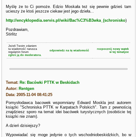
Myślę że to Ci pomoże. Edzio Moskała też się pewnie gdzieś tam
ucieszy że ktoś jeszcze ciekaw jest jego dzieła...
http://encyklopedia.servis.pl/wiki/Bac%C3%B3wka_(schronisko
)
Pozdrawiam,
Stirlitz
Jeżeli Twoim zdaniem
ta wiadomość narusza
rozpocznij nowy wątek
odpowiedz na tę wiadomość
regulamin forum
w tej tematyce
zgłoś ją do moderatora.
Temat:
Re: Bacówki PTTK w Beskidach
Autor:
Rentgen
Data: 2005-11-04 08:41:25
Pomysłodawca bacowek wspomniany Edward Moskla jest autorem
ksiązki "Schroniska PTTK w Karpatach Polskich". Tam z pewnością
znajdziesz sporo na temat idei bacówek turystycznych (osobiście tej
ksiązki nie znam).
A dzień dzisiejszy?
Wypowiadać się moge jedynie o tych wschodniobeskidzkich, bo w