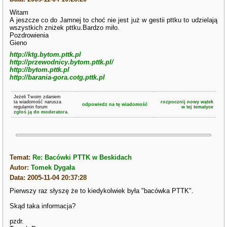
Witam
A jeszcze co do Jamnej to choć nie jest już w gestii pttku to udzielają
wszystkich zniżek pttku.Bardzo miło.
Pozdrowienia
Gieno
http://ktg.bytom.pttk.pl
http://przewodnicy.bytom.pttk.pl/
http://bytom.pttk.pl
http://barania-gora.cotg.pttk.pl
Jeżeli Twoim zdaniem
ta wiadomość narusza
rozpocznij nowy wątek
odpowiedz na tę wiadomość
regulamin forum
w tej tematyce
zgłoś ją do moderatora.
Temat:
Re: Bacówki PTTK w Beskidach
Autor:
Tomek Dygała
Data: 2005-11-04 20:37:28
Pierwszy raz słyszę że to kiedykolwiek była "bacówka PTTK".
Skąd taka informacja?
pzdr.