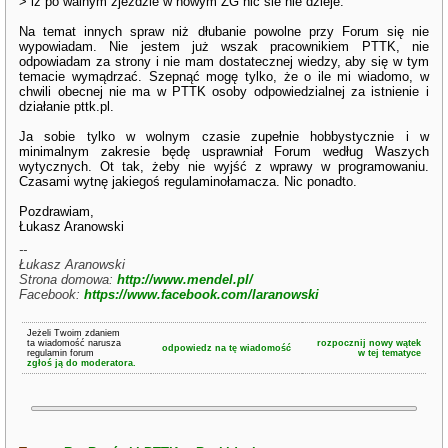
> iz po walnym zjezdzie w nowym ZG nic sie nie dzieje.
Na temat innych spraw niż dłubanie powolne przy Forum się nie
wypowiadam. Nie jestem już wszak pracownikiem PTTK, nie
odpowiadam za strony i nie mam dostatecznej wiedzy, aby się w tym
temacie wymądrzać. Szepnąć mogę tylko, że o ile mi wiadomo, w
chwili obecnej nie ma w PTTK osoby odpowiedzialnej za istnienie i
działanie pttk.pl.
Ja sobie tylko w wolnym czasie zupełnie hobbystycznie i w
minimalnym zakresie będę usprawniał Forum według Waszych
wytycznych. Ot tak, żeby nie wyjść z wprawy w programowaniu.
Czasami wytnę jakiegoś regulaminołamacza. Nic ponadto.
Pozdrawiam,
Łukasz Aranowski
--
Łukasz Aranowski
Strona domowa:
http://www.mendel.pl/
Facebook:
https://www.facebook.com/laranowski
Jeżeli Twoim zdaniem
ta wiadomość narusza
rozpocznij nowy wątek
odpowiedz na tę wiadomość
regulamin forum
w tej tematyce
zgłoś ją do moderatora.