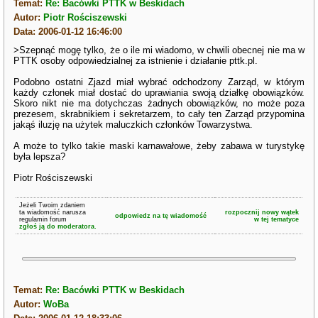
Temat:
Re: Bacówki PTTK w Beskidach
Autor:
Piotr Rościszewski
Data: 2006-01-12 16:46:00
>Szepnąć mogę tylko, że o ile mi wiadomo, w chwili obecnej nie ma w
PTTK osoby odpowiedzialnej za istnienie i działanie pttk.pl.
Podobno ostatni Zjazd miał wybrać odchodzony Zarząd, w którym
każdy członek miał dostać do uprawiania swoją działkę obowiązków.
Skoro nikt nie ma dotychczas żadnych obowiązków, no może poza
prezesem, skrabnikiem i sekretarzem, to cały ten Zarząd przypomina
jakąś iluzję na użytek maluczkich członków Towarzystwa.
A może to tylko takie maski karnawałowe, żeby zabawa w turystykę
była lepsza?
Piotr Rościszewski
Jeżeli Twoim zdaniem
ta wiadomość narusza
rozpocznij nowy wątek
odpowiedz na tę wiadomość
regulamin forum
w tej tematyce
zgłoś ją do moderatora.
Temat:
Re: Bacówki PTTK w Beskidach
Autor:
WoBa