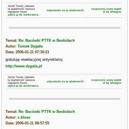
Jeżeli Twoim zdaniem
ta wiadomość narusza
rozpocznij nowy wątek
odpowiedz na tę wiadomość
regulamin forum
w tej tematyce
zgłoś ją do moderatora.
Temat:
Re: Bacówki PTTK w Beskidach
Autor:
Tomek Dygała
Data: 2006-01-11 07:30:21
gratuluję rewelacyjnej antyreklamy.
http://www.dygala.pl
Jeżeli Twoim zdaniem
ta wiadomość narusza
rozpocznij nowy wątek
odpowiedz na tę wiadomość
regulamin forum
w tej tematyce
zgłoś ją do moderatora.
Temat:
Re: Bacówki PTTK w Beskidach
Autor:
z.klose
Data: 2006-01-11 08:57:55