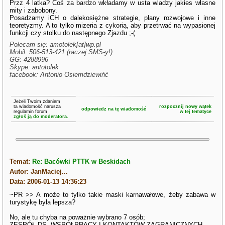
Przz 4 latka? Coś za bardzo wkładamy w usta wladzy jakies własne
mity i zabobony.
Posadzamy iCH o dalekosiężne strategie, plany rozwojowe i inne
teoretyzmy. A to tylko mizeria z cykorią, aby przetrwać na wypasionej
funkcji czy stolku do następnego Zjazdu ;-(
Polecam się: amotolek[at]wp.pl
Mobil: 506-513-421 (raczej SMS-y!)
GG: 4288996
Skype: antotolek
facebook: Antonio Osiemdziewińć
Jeżeli Twoim zdaniem
ta wiadomość narusza
rozpocznij nowy wątek
odpowiedz na tę wiadomość
regulamin forum
w tej tematyce
zgłoś ją do moderatora.
Temat:
Re: Bacówki PTTK w Beskidach
Autor: JanMaciej...
Data: 2006-01-13 14:36:23
~PR >> A może to tylko takie maski karnawałowe, żeby zabawa w
turystykę była lepsza?
No, ale tu chyba na poważnie wybrano 7 osób;
ZESPÓŁ DS. WSPÓŁPRACY I KONTAKTÓW ZAGRANICZNYCH