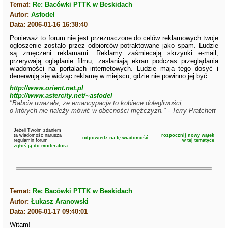
Temat:
Re: Bacówki PTTK w Beskidach
Autor:
Asfodel
Data: 2006-01-16 16:38:40
Ponieważ to forum nie jest przeznaczone do celów reklamowych twoje
ogłoszenie zostało przez odbiorców potraktowane jako spam. Ludzie
są zmęczeni reklamami. Reklamy zaśmiecają skrzynki e-mail,
przerywają oglądanie filmu, zasłaniają ekran podczas przeglądania
wiadomości na portalach internetowych. Ludzie mają tego dosyć i
denerwują się widząc reklamę w miejscu, gdzie nie powinno jej być.
http://www.orient.net.pl
http://www.astercity.net/~asfodel
"Babcia uważała, że emancypacja to kobiece dolegliwości,
o których nie należy mówić w obecności mężczyzn." - Terry Pratchett
Jeżeli Twoim zdaniem
ta wiadomość narusza
rozpocznij nowy wątek
odpowiedz na tę wiadomość
regulamin forum
w tej tematyce
zgłoś ją do moderatora.
Temat:
Re: Bacówki PTTK w Beskidach
Autor:
Łukasz Aranowski
Data: 2006-01-17 09:40:01
Witam!