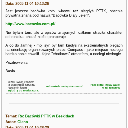
Data: 2005-11-04 10:13:26
Jest jeszcze bacówka koło Iwkowej też niegdyś PTTK, obecnie
prywatna znana pod nazwą "Bacówka Biały Jeleń".
http://www.bacowka.com.pl/
Nie byłam tam, ale z opisów znajomych całkiem straciła charakter
schroniska, chciaż nieźle prosperuje.
A co do Jamnej - mój syn był tam kiedyś na ekstremalnych biegach
na orientację organizowanych przez Compass i jako miejsce noclegu
bardzo sobie chwalił - fajna "chatkowa" atmosfera, a noclegi niedrogie.
Pozdrowienia.
Basia
Jeżeli Twoim zdaniem
ta wiadomość narusza
rozpocznij nowy wątek
odpowiedz na tę wiadomość
regulamin forum
w tej tematyce
zgłoś ją do moderatora.
Temat:
Re: Bacówki PTTK w Beskidach
Autor:
Gieno
Data: 2005-11-04 10:28:20