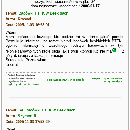
wszystkich wiadomości w wątku:
24
data najnowszej wiadomości:
2006-01-17
Temat:
Bacówki PTTK w Beskidach
Autor: Krasnal
Data: 2005-11-03 16:58:01
Witam.
Mam prośbe do każdego kto bedzie mi w stanie jakoś pomóc.
Poszukuje informacji na temat historii bacówek beskidzkich PTTK i
ogólnie informacji o wszelkiego rodzaju bacówkach w tym
rejonie(zarówno tych które stoją jak i tych których już nie ma
). Z
góry dziękuje za każdą informacje.
Serdecznie Pozdrawiam.
Krasnal
Jeżeli Twoim zdaniem
ta wiadomość narusza
rozpocznij nowy wątek
odpowiedz na tę wiadomość
regulamin forum
w tej tematyce
zgłoś ją do moderatora.
Temat:
Re: Bacówki PTTK w Beskidach
Autor:
Szymon R.
Data: 2005-11-03 17:53:29
Witaj!