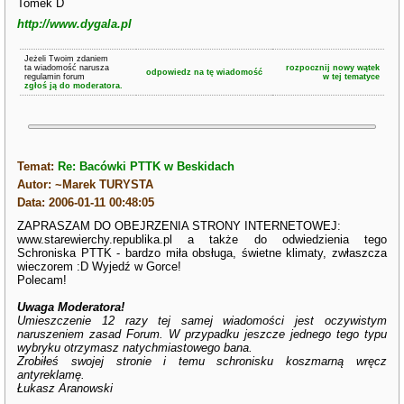
Tomek D
http://www.dygala.pl
Jeżeli Twoim zdaniem
ta wiadomość narusza
rozpocznij nowy wątek
odpowiedz na tę wiadomość
regulamin forum
w tej tematyce
zgłoś ją do moderatora.
Temat:
Re: Bacówki PTTK w Beskidach
Autor: ~Marek TURYSTA
Data: 2006-01-11 00:48:05
ZAPRASZAM DO OBEJRZENIA STRONY INTERNETOWEJ:
www.starewierchy.republika.pl a także do odwiedzienia tego
Schroniska PTTK - bardzo miła obsługa, świetne klimaty, zwłaszcza
wieczorem :D Wyjedź w Gorce!
Polecam!
Uwaga Moderatora!
Umieszczenie 12 razy tej samej wiadomości jest oczywistym
naruszeniem zasad Forum. W przypadku jeszcze jednego tego typu
wybryku otrzymasz natychmiastowego bana.
Zrobiłeś swojej stronie i temu schronisku koszmarną wręcz
antyreklamę.
Łukasz Aranowski