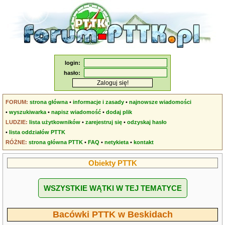
login:
hasło:
FORUM:
strona główna
•
informacje i zasady
•
najnowsze wiadomości
•
wyszukiwarka
•
napisz wiadomość
•
dodaj plik
LUDZIE:
lista użytkowników
•
zarejestruj się
•
odzyskaj hasło
•
lista oddziałów PTTK
RÓŻNE:
strona główna PTTK
•
FAQ
•
netykieta
•
kontakt
Obiekty PTTK
WSZYSTKIE WĄTKI W TEJ TEMATYCE
Bacówki PTTK w Beskidach