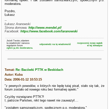
formalnej opieki. I tak zostałem samozwańczym, społecznym p.o.
moderatora.
Pozdro,
Łukasz
--
Łukasz Aranowski
Strona domowa:
http://www.mendel.pl/
Facebook:
https://www.facebook.com/laranowski
Jeżeli Twoim zdaniem
ta wiadomość narusza
rozpocznij nowy wątek
odpowiedz na tę wiadomość
regulamin forum
w tej tematyce
zgłoś ją do moderatora.
Temat:
Re: Bacówki PTTK w Beskidach
Autor: Kuba
Data: 2006-01-12 10:53:15
"z pewnych powodów, o których nie będę tutaj pisał, stało się tak, że
forum zostało od nowego roku bez formalnej opieki."
Czyżby rozwiązano PTTK?!
I, patrzcie Państwo, nikt tego nawet nie zauważył....
"zostałem samozwańczym, społecznym p.o. moderatora."