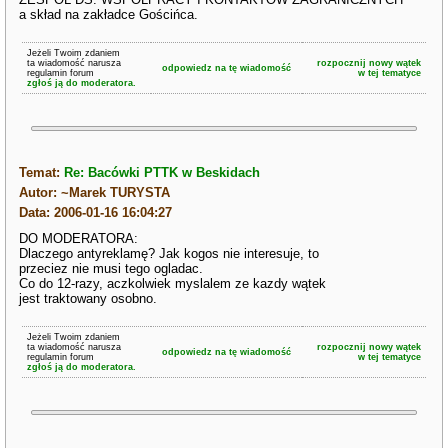
a skład na zakładce Gościńca.
Jeżeli Twoim zdaniem
ta wiadomość narusza
rozpocznij nowy wątek
odpowiedz na tę wiadomość
regulamin forum
w tej tematyce
zgłoś ją do moderatora.
Temat:
Re: Bacówki PTTK w Beskidach
Autor: ~Marek TURYSTA
Data: 2006-01-16 16:04:27
DO MODERATORA:
Dlaczego antyreklamę? Jak kogos nie interesuje, to
przeciez nie musi tego ogladac.
Co do 12-razy, aczkolwiek myslalem ze kazdy wątek
jest traktowany osobno.
Jeżeli Twoim zdaniem
ta wiadomość narusza
rozpocznij nowy wątek
odpowiedz na tę wiadomość
regulamin forum
w tej tematyce
zgłoś ją do moderatora.