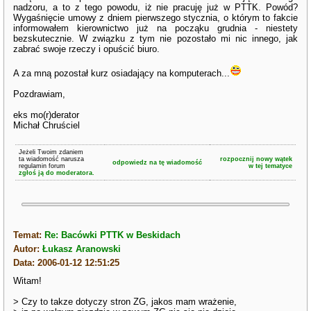
nadzoru, a to z tego powodu, iż nie pracuję już w PTTK. Powód?
Wygaśnięcie umowy z dniem pierwszego stycznia, o którym to fakcie
informowałem kierownictwo już na począku grudnia - niestety
bezskutecznie. W związku z tym nie pozostało mi nic innego, jak
zabrać swoje rzeczy i opuścić biuro.
A za mną pozostał kurz osiadający na komputerach...
Pozdrawiam,
eks mo(r)derator
Michał Chruściel
Jeżeli Twoim zdaniem
ta wiadomość narusza
rozpocznij nowy wątek
odpowiedz na tę wiadomość
regulamin forum
w tej tematyce
zgłoś ją do moderatora.
Temat:
Re: Bacówki PTTK w Beskidach
Autor:
Łukasz Aranowski
Data: 2006-01-12 12:51:25
Witam!
> Czy to takze dotyczy stron ZG, jakos mam wrażenie,