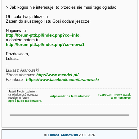
> Jak kogos nie interesuje, to przeciez nie musi tego ogladac.
Ot i cała Twoja filozofia.
Zatem do słusznego listu Gosi dodam jeszcze:
Najpierw tu:
http://forum-pttk.pl/index.php?co=info
,
a dopiero potem tu:
http://forum-pttk.pl/index.php?co=nowa1
.
Pozdrawiam,
Łukasz
--
Łukasz Aranowski
Strona domowa:
http://www.mendel.pl/
Facebook:
https://www.facebook.com/laranowski
Jeżeli Twoim zdaniem
ta wiadomość narusza
rozpocznij nowy wątek
odpowiedz na tę wiadomość
regulamin forum
w tej tematyce
zgłoś ją do moderatora.
©
Łukasz Aranowski
2002-2026