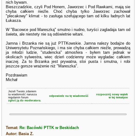
nich bywam.
Bieszczadzkie, czyli Pod Honem, Jaworzec i Pod Rawkami, mają sie
chyba całkiem nieźle. Choć chyba tylko Jaworzec zachował
"plecakowy" klimat - to zasługa szefującego tam od kilku ładnych lat
Łukasza.
W "Bacowce pod Mareszką" smutno i nudno, turyści zagladaja tam od
świeta, ale niestety nie są odświetnie witani.
Jamna i Brzanka nie są już PTTKowskie. Jamna nalezy bodajże do
Uniwersytetu Poznańskiego, i ma sie chyba całkiem nieźle, prowadzą
ja młodzi ludzie, "studencka" atmosfera - byłem tam jednak w
okolicach sylwestra, wiec dzień codzienny może wygladac całkiem
inaczej. Za to Brzanka jest prywatna, stoi pusta i smutna, i robi
jeszcze gorsze wrażenie niż "Mareszka".
Pozdrawiam
Michał
Jeżeli Twoim zdaniem
ta wiadomość narusza
rozpocznij nowy wątek
odpowiedz na tę wiadomość
regulamin forum
w tej tematyce
zgłoś ją do moderatora.
Temat:
Re: Bacówki PTTK w Beskidach
Autor: Basia Z.