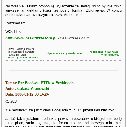
No właśnie Łukasz proponuję wyłączenie tej uwagi po to by nie robić
większej antyreklamy (usuń też posty Tomka i Zbigniewa). W końcu
schronisko nam w niczym nie zawiniło no nie ?
Pozdrawiam
WOJTEK
http://www.beskidzkie.fora.pl
- Beskidzkie Forum
Jeżeli Twoim zdaniem
ta wiadomość narusza
rozpocznij nowy wątek
odpowiedz na tę wiadomość
regulamin forum
w tej tematyce
zgłoś ją do moderatora.
Temat:
Re: Bacówki PTTK w Beskidach
Autor:
Łukasz Aranowski
Data: 2006-01-12 09:14:24
Cześć!
> A myślałem że już z chwilą odejścia z PTTK przestałeś nim być...
Ja też tak myślałem. Jednak z pewnych powodów, o których nie będę
tutaj pisał, stało się tak, że forum zostało od nowego roku bez