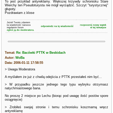
To jest przykład antyreklamy. Większej krzywdy schronisku Stare
Wierchy ten Pseudoturysta nie mógł wyrządzić. Szczyt "turystycznej"
głupoty.
Pozdrawiam z.klose
Jeżeli Twoim zdaniem
ta wiadomość narusza
rozpocznij nowy wątek
odpowiedz na tę wiadomość
regulamin forum
w tej tematyce
zgłoś ją do moderatora.
Temat:
Re: Bacówki PTTK w Beskidach
Autor:
WoBa
Data: 2006-01-11 17:58:55
> Uwaga Moderatora
A myślałem że już z chwilą odejścia z PTTK przestałeś nim być...
> W przypadku jeszcze jednego tego typu wybryku otrzymasz
natychmiastowego bana.
No proszę 2 miejsce po Lechu (biorąc pod uwagę ilość postów spore
osiągnięcie)
> Zrobiłeś swojej stronie i temu schronisku koszmarną wręcz
antyreklamę