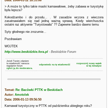
Data: 2006-01-12 18:33:06
> A może to tylko takie maski karnawałowe, żeby zabawa w turystykę
była lepsza?
Kokodżambo i do przodu... . W zasadzie wczora z wieczora
zasatnawiałem się nad jedną ważną sprawą. Kiedy wierchuszka
ostatni raz aktywnie "Turystowała" ?? Zapewne bardzo dawno temu
Syty głodnego nie zrozumie...
Pozdrawiam
WOJTEK
http://www.beskidzkie.fora.pl
- Beskidzkie Forum
Jeżeli Twoim zdaniem
ta wiadomość narusza
rozpocznij nowy wątek
odpowiedz na tę wiadomość
regulamin forum
w tej tematyce
zgłoś ją do moderatora.
Temat:
Re: Bacówki PTTK w Beskidach
Autor:
Amotolek
Data: 2006-01-13 09:56:50
Karnawał turystyczny w PTTK od paździenika ubieglego roku?