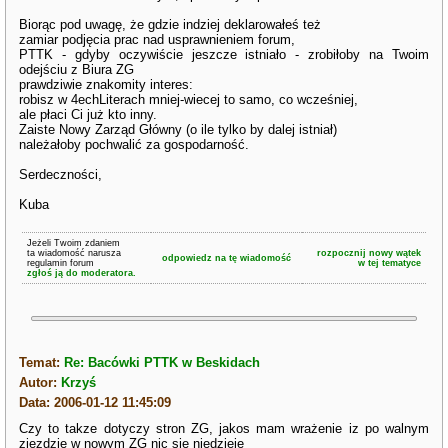
Biorąc pod uwagę, że gdzie indziej deklarowałeś też
zamiar podjęcia prac nad usprawnieniem forum,
PTTK - gdyby oczywiście jeszcze istniało - zrobiłoby na Twoim
odejściu z Biura ZG
prawdziwie znakomity interes:
robisz w 4echLiterach mniej-wiecej to samo, co wcześniej,
ale płaci Ci już kto inny.
Zaiste Nowy Zarząd Główny (o ile tylko by dalej istniał)
należałoby pochwalić za gospodarność.
Serdeczności,
Kuba
Jeżeli Twoim zdaniem
ta wiadomość narusza
rozpocznij nowy wątek
odpowiedz na tę wiadomość
regulamin forum
w tej tematyce
zgłoś ją do moderatora.
Temat:
Re: Bacówki PTTK w Beskidach
Autor:
Krzyś
Data: 2006-01-12 11:45:09
Czy to takze dotyczy stron ZG, jakos mam wrażenie iz po walnym
zjezdzie w nowym ZG nic sie niedzieje