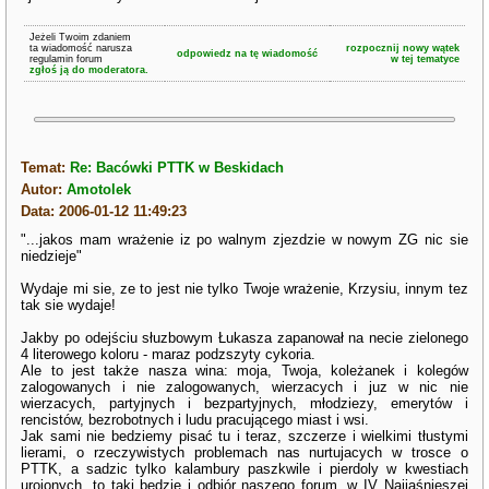
Jeżeli Twoim zdaniem
ta wiadomość narusza
rozpocznij nowy wątek
odpowiedz na tę wiadomość
regulamin forum
w tej tematyce
zgłoś ją do moderatora.
Temat:
Re: Bacówki PTTK w Beskidach
Autor:
Amotolek
Data: 2006-01-12 11:49:23
"...jakos mam wrażenie iz po walnym zjezdzie w nowym ZG nic sie
niedzieje"
Wydaje mi sie, ze to jest nie tylko Twoje wrażenie, Krzysiu, innym tez
tak sie wydaje!
Jakby po odejściu słuzbowym Łukasza zapanował na necie zielonego
4 literowego koloru - maraz podzszyty cykoria.
Ale to jest także nasza wina: moja, Twoja, koleżanek i kolegów
zalogowanych i nie zalogowanych, wierzacych i juz w nic nie
wierzacych, partyjnych i bezpartyjnych, młodziezy, emerytów i
rencistów, bezrobotnych i ludu pracującego miast i wsi.
Jak sami nie bedziemy pisać tu i teraz, szczerze i wielkimi tłustymi
lierami, o rzeczywistych problemach nas nurtujacych w trosce o
PTTK, a sadzic tylko kalambury paszkwile i pierdoly w kwestiach
urojonych, to taki bedzie i odbiór naszego forum, w IV Najjaśnieszej