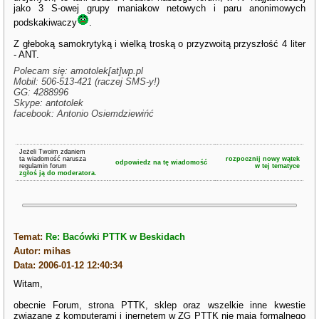
jako 3 S-owej grupy maniakow netowych i paru anonimowych
podskakiwaczy
.
Z głeboką samokrytyką i wielką troską o przyzwoitą przyszłość 4 liter
- ANT.
Polecam się: amotolek[at]wp.pl
Mobil: 506-513-421 (raczej SMS-y!)
GG: 4288996
Skype: antotolek
facebook: Antonio Osiemdziewińć
Jeżeli Twoim zdaniem
ta wiadomość narusza
rozpocznij nowy wątek
odpowiedz na tę wiadomość
regulamin forum
w tej tematyce
zgłoś ją do moderatora.
Temat:
Re: Bacówki PTTK w Beskidach
Autor: mihas
Data: 2006-01-12 12:40:34
Witam,
obecnie Forum, strona PTTK, sklep oraz wszelkie inne kwestie
związane z komputerami i inernetem w ZG PTTK nie mają formalnego