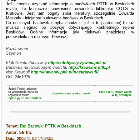
Jeśli chcesz uzyskać informacje o bacówkach PTTK w Beskidach
myślę, że koniecznie powinieneś odwiedzić bibliotekę COTG w
Krakowie. Jest tam bogaty zbiór literatury, szczególnie Edwarda
Moskały - inicjatora budowania bacówek w Beskidach.
Co do innych bacówek (chyba chodzi ci już o te pasterskie) to już
musisz sięgnąć po pozycje dotyczącegoi konkretnego rejonu
Beskidów. Ogólne informacje (ale ciekawe) znajdziesz w
przewodnikach (np. wyd. Rewasz).
--
Pozdrawiam
Szymon
Klub Górski Zdobywcy
http://zdobywcy.zywiec.pttk.pl
Bacówka na Krawcowym Wierchu
http://krawcow.pttk.pl
Noc Krawculi
http://krawcow.pttk.pl/nockrawculi/
GG: 2461026
Jeżeli Twoim zdaniem
ta wiadomość narusza
rozpocznij nowy wątek
odpowiedz na tę wiadomość
regulamin forum
w tej tematyce
zgłoś ją do moderatora.
Temat:
Re: Bacówki PTTK w Beskidach
Autor: Stirlitz
Data: 2005-11-03 17:54:55