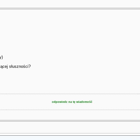
y)
jącej słuszności?
odpowiedz na tę wiadomość