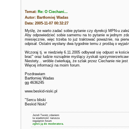
Temat:
Re: O Ciechani...
Autor: Bartłomiej Wadas
Data: 2005-11-07 00:32:27
Myślę, że warto zadać sobie pytanie czy dyrekcji MPN-u zależ
Aby odpowiedzieć sobie samemu na to pytanie w jednym zdan
miesięcznie, więc trzeba to już traktować poważnie, na pier
odpisał. Ostatni wysłany dwa tygodnie temu z prośbą o wyjaśn
Wczoraj tj. w niedzielę 6.11.2005 odbywał się odpust w kości
brać" oraz ludzie rozsądnie myślący zyskali sprzymierzeńcaw 
Niestety... wróble ćwierkają, że szlak przez Ciechanie nie jes
Więcej informacji na moim forum.
Pozdrawiam
Bartłomiej Wadas
gg 4636245
www.beskid-niski.pl
"Sercu bliski
Beskid Niski"
Jeżeli Twoim zdaniem
ta wiadomość narusza
regulamin forum
zgłoś ją do moderatora.