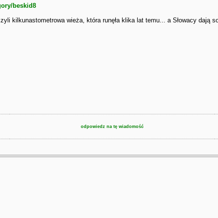
gory/beskid8
zyli kilkunastometrowa wieża, która runęła klika lat temu... a Słowacy dają s
odpowiedz na tę wiadomość