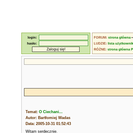
login:
FORUM:
strona główna
hasło:
LUDZIE:
lista użytkowni
RÓŻNE:
strona główna 
Temat:
O Ciechani...
Autor: Bartłomiej Wadas
Data: 2005-10-31 01:52:43
Witam serdecznie.