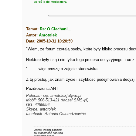
zgłoś ją do moderatora.
Temat:
Re: O Ciechani...
Autor:
Amotolek
Data: 2005-10-31 10:20:59
"Wiem, że forum czytają osoby, które były blisko procesu decyzy
Niektore były i są i nie tylko tego procesu decyzyjnego. i co 
".........więc proszę o zajęcie stanowiska.'
Z tą prośbą, jak znam zycie i szybkośc podejmowania decyz
Pozdrowienia ANT
Polecam się: amotolek[at]wp.pl
Mobil: 506-513-421 (raczej SMS-y!)
GG: 4288996
Skype: antotolek
facebook: Antonio Osiemdziewińć
Jeżeli Twoim zdaniem
ta wiadomość narusza