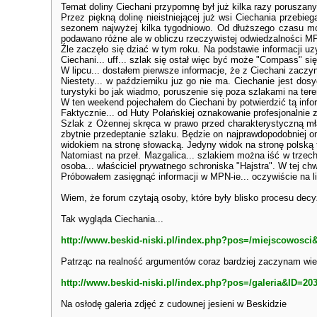
Temat doliny Ciechani przypomnę był już kilka razy poruszany 
Przez piękną dolinę nieistniejącej już wsi Ciechania przebie
sezonem najwyżej kilka tygodniowo. Od dłuższego czasu mów
podawano różne ale w obliczu rzeczywistej odwiedzalności MP
Źle zaczęło się dziać w tym roku. Na podstawie informacji 
Ciechani... uff... szlak się ostał więc być może "Compass" si
W lipcu... dostałem pierwsze informacje, że z Ciechani zaczyn
Niestety... w październiku juz go nie ma. Ciechanie jest do
turystyki bo jak wiadmo, poruszenie się poza szlakami na tere
W ten weekend pojechałem do Ciechani by potwierdzić tą info
Faktycznie... od Huty Polańskiej oznakowanie profesjonalnie
Szlak z Ożennej skręca w prawo przed charakterystyczną młak
zbytnie przedeptanie szlaku. Będzie on najprawdopodobniej om
widokiem na stronę słowacką. Jedyny widok na stronę polską to
Natomiast na przeł. Mazgalica... szlakiem można iść w trzech
osoba... właściciel prywatnego schroniska "Hajstra". W tej ch
Próbowałem zasięgnąć informacji w MPN-ie... oczywiście na list
Wiem, że forum czytają osoby, które były blisko procesu decy
Tak wygląda Ciechania...
http://www.beskid-niski.pl/index.php?pos=/miejscowosci
Patrząc na realność argumentów coraz bardziej zaczynam wier
http://www.beskid-niski.pl/index.php?pos=/galeria&ID=20
Na osłodę galeria zdjęć z cudownej jesieni w Beskidzie