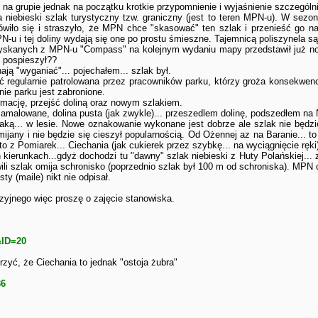
na grupie jednak na początku krotkie przypomnienie i wyjaśnienie szczególnie 
ga niebieski szlak turystyczny tzw. graniczny (jest to teren MPN-u). W sezo
iło się i straszyło, że MPN chce "skasować" ten szlak i przenieść go n
N-u i tej doliny wydają się one po prostu śmieszne. Tajemnicą poliszynela 
uzyskanych z MPN-u "Compass" na kolejnym wydaniu mapy przedstawił już n
ę pospieszył??
ają "wyganiać"... pojechałem... szlak był.
syć regularnie patrolowana przez pracowników parku, którzy groża konsekwenc
nie parku jest zabronione.
rmację, przejść doliną oraz nowym szlakiem.
 zamalowane, dolina pusta (jak zwykle)... przeszedlem dolinę, podszedłem n
ą... w lesie. Nowe oznakowanie wykonane jest dobrze ale szlak nie będzie 
ijany i nie będzie się cieszył popularnością. Od Ożennej az na Baranie... t
 z Pomiarek... Ciechania (jak cukierek przez szybkę... na wyciągnięcie ręki
 kierunkach...gdyż dochodzi tu "dawny" szlak niebieski z Huty Polańskiej..
wili szlak omija schronisko (poprzednio szlak był 100 m od schroniska). MPN
y (maile) nikt nie odpisał.
zyjnego więc proszę o zajęcie stanowiska.
&ID=20
zyć, że Ciechania to jednak "ostoja żubra"
36