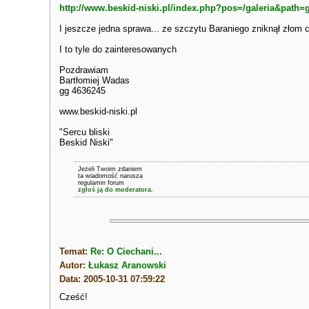
http://www.beskid-niski.pl/index.php?pos=/galeria&path=
I jeszcze jedna sprawa... ze szczytu Baraniego zniknął złom c
I to tyle do zainteresowanych
Pozdrawiam
Bartłomiej Wadas
gg 4636245
www.beskid-niski.pl
"Sercu bliski
Beskid Niski"
Jeżeli Twoim zdaniem
ta wiadomość narusza
regulamin forum
zgłoś ją do moderatora.
Temat:
Re: O Ciechani...
Autor:
Łukasz Aranowski
Data: 2005-10-31 07:59:22
Cześć!