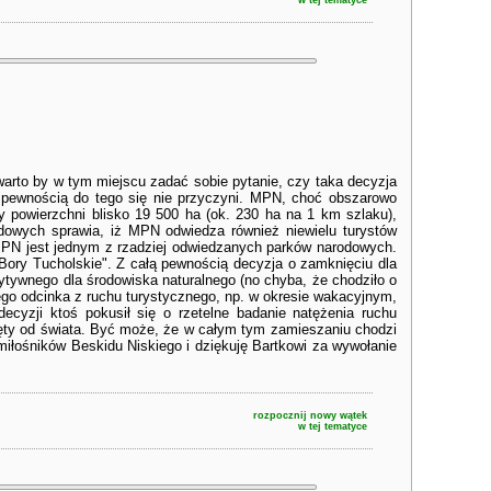
w tej tematyce
 warto by w tym miejscu zadać sobie pytanie, czy taka decyzja
 z pewnością do tego się nie przyczyni. MPN, choć obszarowo
 powierzchni blisko 19 500 ha (ok. 230 ha na 1 km szlaku),
zdowych sprawia, iż MPN odwiedza również niewielu turystów
 MPN jest jednym z rzadziej odwiedzanych parków narodowych.
"Bory Tucholskie". Z całą pewnością decyzja o zamknięciu dla
zytywnego dla środowiska naturalnego (no chyba, że chodziło o
ego odcinka z ruchu turystycznego, np. w okresie wakacyjnym,
decyzji ktoś pokusił się o rzetelne badanie natężenia ruchu
cięty od świata. Być może, że w całym tym zamieszaniu chodzi
iłośników Beskidu Niskiego i dziękuję Bartkowi za wywołanie
rozpocznij nowy wątek
w tej tematyce