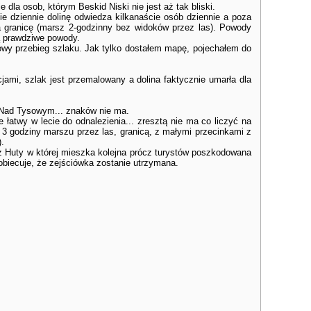
dla osob, którym Beskid Niski nie jest aż tak bliski.
nie dziennie dolinę odwiedza kilkanaście osób dziennie a poza
a granicę (marsz 2-godzinny bez widoków przez las). Powody
są prawdziwe powody.
owy przebieg szlaku. Jak tylko dostałem mapę, pojechałem do
jami, szlak jest przemalowany a dolina faktycznie umarła dla
a Nad Tysowym... znaków nie ma.
łatwy w lecie do odnalezienia... zresztą nie ma co liczyć na
o 3 godziny marszu przez las, granicą, z małymi przecinkami z
).
. z Huty w której mieszka kolejna prócz turystów poszkodowana
 obiecuje, że zejściówka zostanie utrzymana.