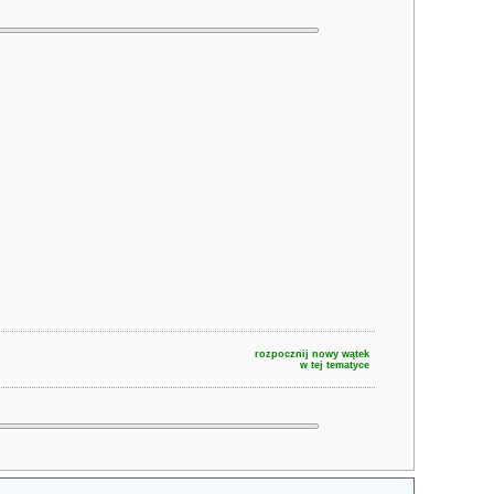
rozpocznij nowy wątek
w tej tematyce