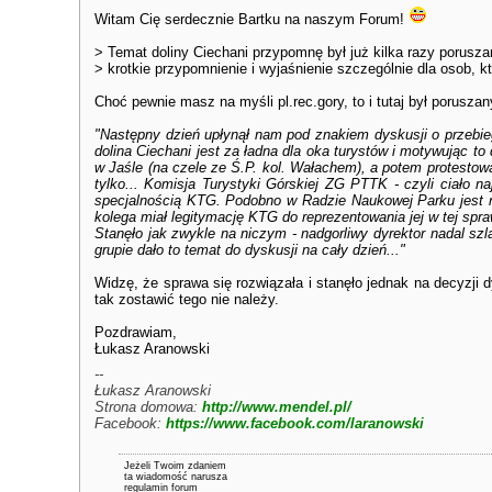
Witam Cię serdecznie Bartku na naszym Forum!
> Temat doliny Ciechani przypomnę był już kilka razy porusza
> krotkie przypomnienie i wyjaśnienie szczególnie dla osob, kt
Choć pewnie masz na myśli pl.rec.gory, to i tutaj był porusza
"Następny dzień upłynął nam pod znakiem dyskusji o przebie
dolina Ciechani jest za ładna dla oka turystów i motywując t
w Jaśle (na czele ze Ś.P. kol. Wałachem), a potem protesto
tylko... Komisja Turystyki Górskiej ZG PTTK - czyli ciało 
specjalnością KTG. Podobno w Radzie Naukowej Parku jest na
kolega miał legitymację KTG do reprezentowania jej w tej spra
Stanęło jak zwykle na niczym - nadgorliwy dyrektor nadal szla
grupie dało to temat do dyskusji na cały dzień..."
Widzę, że sprawa się rozwiązała i stanęło jednak na decyzji 
tak zostawić tego nie należy.
Pozdrawiam,
Łukasz Aranowski
--
Łukasz Aranowski
Strona domowa:
http://www.mendel.pl/
Facebook:
https://www.facebook.com/laranowski
Jeżeli Twoim zdaniem
ta wiadomość narusza
regulamin forum