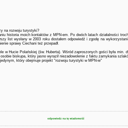
y na rozwoju turystyki?
iu historia moich kontaktów z MPN-em. Po dwóch latach działalności troch
wszy list wysłany w 2003 roku dostałem odpowiedź i zgodę na wykorzystanie m
ienie sprawy Ciechani też przepadł.
ele w Hucie Polańskiej (św. Huberta). Wśród zaproszonych gości była min. d
osobie biskupa, który jasno wyraził niezadowolenie z faktu zamykania szlak
t jedynym, który obejmuje projekt "rozwoju turystyki w MPN-ie"
odpowiedz na tę wiadomość