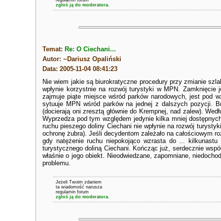
regulamin forum
zgłoś ją do moderatora.
Temat:
Re: O Ciechani...
Autor: ~Dariusz Opaliński
Data: 2005-11-04 08:41:23
Nie wiem jakie są biurokratyczne procedury przy zmianie szla
wpłynie korzystnie na rozwój turystyki w MPN. Zamknięcie j
zajmuje piąte miejsce wśród parków narodowych, jest pod w
sytuuje MPN wśród parków na jednej z dalszych pozycji. Br
(docierają oni zresztą głównie do Krempnej, nad zalew). We
Wyprzedza pod tym względem jedynie kilka mniej dostępnych p
ruchu pieszego doliny Ciechani nie wpłynie na rozwój turysty
ochronę żubra). Jeśli decydentom zależało na całościowym ro
gdy natężenie ruchu niepokojąco wzrasta do ... kilkunastu 
turystycznego doliną Ciechani. Kończąc już, serdecznie wspó
właśnie o jego obiekt. Nieodwiedzane, zapomniane, niedocho
problemu.
Jeżeli Twoim zdaniem
ta wiadomość narusza
regulamin forum
zgłoś ją do moderatora.