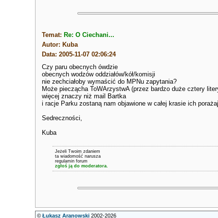
Temat:
Re: O Ciechani...
Autor: Kuba
Data: 2005-11-07 02:06:24
Czy paru obecnych ówdzie
obecnych wodzów oddziałów/kół/komisji
nie zechciałoby wymaścić do MPNu zapytania?
Może pieczącha ToWArzystwA (przez bardzo duże cztery liter
więcej znaczy niż mail Bartka
i racje Parku zostaną nam objawione w całej krasie ich poraża
Sedreczności,
Kuba
Jeżeli Twoim zdaniem
ta wiadomość narusza
regulamin forum
zgłoś ją do moderatora.
©
Łukasz Aranowski
2002-2026