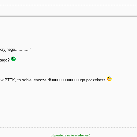
jnego............"
z tego?
ji w PTTK, to sobie jeszcze dłuuuuuuuuuuuuuugo poczekasz
.
odpowiedz na tę wiadomość