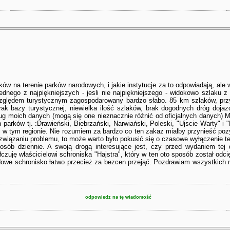
ków na terenie parków narodowych, i jakie instytucje za to odpowiadają, ale
ednego z najpiękniejszych - jesli nie najpiękniejszego - widokowo szlaku
zględem turystycznym zagospodarowany bardzo słabo. 85 km szlaków, przy
ak bazy turystycznej, niewielka ilość szlaków, brak dogodnych dróg doja
dług moich danych (mogą się one nieznacznie różnić od oficjalnych danych)
arków tj. :Drawieński, Biebrzański, Narwiański, Poleski, "Ujscie Warty" i 
ki w tym regionie. Nie rozumiem za bardzo co ten zakaz miałby przynieść po
związaniu problemu, to może warto było pokusić się o czasowe wyłączenie t
osób dziennie. A swoją drogą interesujące jest, czy przed wydaniem tej 
łczuję właścicielowi schroniska "Hajstra", który w ten oto sposób został od
dowe schronisko łatwo przecież za bezcen przejąć. Pozdrawiam wszystkich m
odpowiedz na tę wiadomość