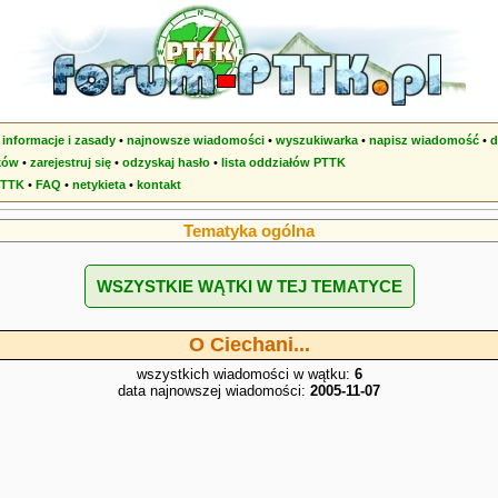
•
informacje i zasady
•
najnowsze wiadomości
•
wyszukiwarka
•
napisz wiadomość
•
d
ków
•
zarejestruj się
•
odzyskaj hasło
•
lista oddziałów PTTK
PTTK
•
FAQ
•
netykieta
•
kontakt
Tematyka ogólna
WSZYSTKIE WĄTKI W TEJ TEMATYCE
O Ciechani...
wszystkich wiadomości w wątku:
6
data najnowszej wiadomości:
2005-11-07