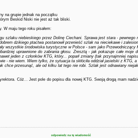
ny na grupie jednak na początku
órym Beskid Niski nie jest aż tak bliski.
ny. W maju tego roku pisałem:
gu szlaku niebieskiego przez Dolinę Ciechani. Sprawa jest stara - pewnego 
o dobrem dzikiego ptactwa postanowił przenieść szlak na nieciekawe i zales
wały wszystkie środowiska turystyczne w Polsce - sam jako Przewodniczący K
najbardziej uprawnione do zabrania głosu. Zresztą - jak pokazuje całe moje
wet jeden z członków KTG, który... poparł zmiany (tak przynajmniej napi
wie - nie wiem. Wiem tylko, że sytuacja ta skłóciła oddział jasielski z KTG,
k chce przesunąć, ale od kilku lat tego nie robi. Szlak jest odnawiany nieja
dyrektora. Cóż... Jest pole do popisu dla nowej KTG. Swoją drogą mam nadzi
odpowiedz na tę wiadomość