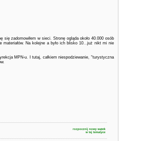
ę się zadomowiłem w sieci. Stronę ogląda około 40.000 osób
ateriałów. Na kolejne a było ich blisko 10...już nikt mi nie
yrekcja MPN-u. I tutaj, całkiem niespodziewanie, "turystyczna
ów.
rozpocznij nowy wątek
w tej tematyce