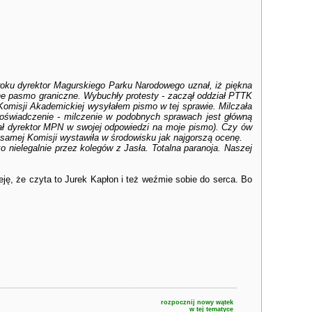
roku dyrektor Magurskiego Parku Narodowego uznał, iż piękna
ione pasmo graniczne. Wybuchły protesty - zaczął oddział PTTK
omisji Akademickiej wysyłałem pismo w tej sprawie. Milczała
 doświadczenie - milczenie w podobnych sprawach jest główną
sał dyrektor MPN w swojej odpowiedzi na moje pismo). Czy ów
 a samej Komisji wystawiła w środowisku jak najgorszą ocenę.
ko nielegalnie przez kolegów z Jasła. Totalna paranoja. Naszej
eję, że czyta to Jurek Kapłon i też weźmie sobie do serca. Bo
rozpocznij nowy wątek
w tej tematyce