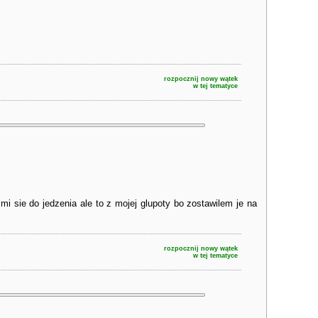
rozpocznij nowy wątek
w tej tematyce
i sie do jedzenia ale to z mojej glupoty bo zostawilem je na
rozpocznij nowy wątek
w tej tematyce