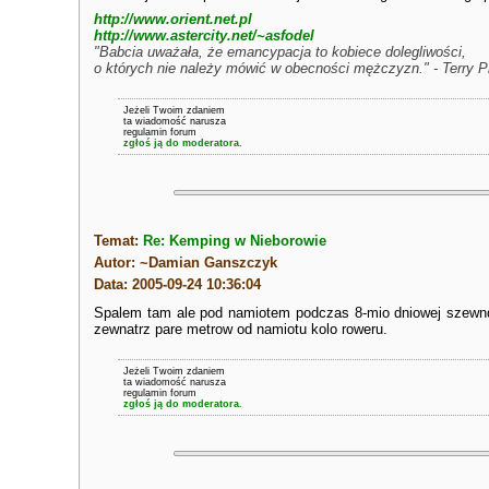
http://www.orient.net.pl
http://www.astercity.net/~asfodel
"Babcia uważała, że emancypacja to kobiece dolegliwości,
o których nie należy mówić w obecności mężczyzn." - Terry P
Jeżeli Twoim zdaniem
ta wiadomość narusza
regulamin forum
zgłoś ją do moderatora.
Temat:
Re: Kemping w Nieborowie
Autor: ~Damian Ganszczyk
Data: 2005-09-24 10:36:04
Spalem tam ale pod namiotem podczas 8-mio dniowej szewndacz
zewnatrz pare metrow od namiotu kolo roweru.
Jeżeli Twoim zdaniem
ta wiadomość narusza
regulamin forum
zgłoś ją do moderatora.