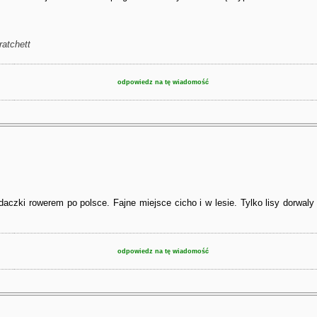
ratchett
odpowiedz na tę wiadomość
ki rowerem po polsce. Fajne miejsce cicho i w lesie. Tylko lisy dorwaly m
odpowiedz na tę wiadomość