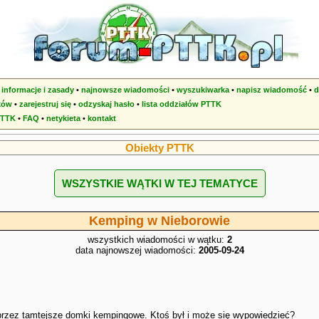
•
informacje i zasady
•
najnowsze wiadomości
•
wyszukiwarka
•
napisz wiadomość
•
d
ków
•
zarejestruj się
•
odzyskaj hasło
•
lista oddziałów PTTK
PTTK
•
FAQ
•
netykieta
•
kontakt
Obiekty PTTK
WSZYSTKIE WĄTKI W TEJ TEMATYCE
Kemping w Nieborowie
wszystkich wiadomości w wątku:
2
data najnowszej wiadomości:
2005-09-24
 przez tamtejsze domki kempingowe. Ktoś był i może się wypowiedzieć?