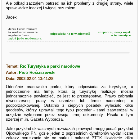
Ale odkąd zacząłem patrzeć na ich problemy z drugiej strony, wiele
spraw widzę inaczej i więcej rozumiem.
Jacek
Jeżeli Twoim zdaniem
ta wiadomość narusza
rozpocznij nowy wątek
odpowiedz na tę wiadomość
regulamin forum
w tej tematyce
zgłoś ją do moderatora.
Temat:
Re: Turystyka a parki narodowe
Autor:
Piotr Rościszewski
Data: 2003-02-04 13:41:28
Odnośnie pracownika parku, który odpowiada za turystykę, a
jednocześnie ma firmę, która tą turystykę realizuje, można
jednoznacznie powiedzieć, że jest to przestępstwo. Prawo zabrania
równoczesnej pracy w urzędzie lub firmie nadrzędnej o
podporządkowanej. Ostatnio z ciepłych posadek wyleciało kilku
geodetów, którzy uprawiali tego typu proceder - sami zatwierdzali w
urzędzie wykonane przez swoją firmę dokumenty. Pisała o tym
szerzej m.in. Gazeta Wyborcza.
Jako przykład dziwacznych rozwiązań prawnych mogę podać przykład
Ojcowskiego PN, gdzie jeden z poprzednich dyrektorów wydał liczne
zakazy poruszania się po parku i nakazał PTTK likwidację kilku