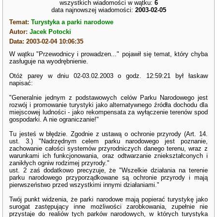
wszystkich wiadomości w wątku:
6
data najnowszej wiadomości:
2003-02-05
Temat:
Turystyka a parki narodowe
Autor:
Jacek Potocki
Data: 2003-02-04 10:06:35
W wątku "Przewodnicy i prowadzen..." pojawił się temat, który chyba
zasługuje na wyodrębnienie.
Otóż parey w dniu 02-03.02.2003 o godz. 12:59:21 był łaskaw
napisać:
"Generalnie jednym z podstawowych celów Parku Narodowego jest
rozwój i promowanie turystyki jako alternatywnego źródła dochodu dla
miejscowej ludności - jako rekompensata za wyłączenie terenów spod
gospodarki. A nie ograniczanie!"
Tu jesteś w błędzie. Zgodnie z ustawą o ochronie przyrody (Art. 14.
ust. 3.) "Nadrzędnym celem parku narodowego jest poznanie,
zachowanie całości systemów przyrodniczych danego terenu, wraz z
warunkami ich funkcjonowania, oraz odtwarzanie zniekształconych i
zanikłych ogniw rodzimej przyrody."
ust. 2 zaś dodatkowo precyzuje, że "Wszelkie działania na terenie
parku narodowego przyporządkowane są ochronie przyrody i mają
pierwszeństwo przed wszystkimi innymi działaniami."
Twój punkt widzenia, że parki narodowe mają popierać turystykę jako
surogat zastępujący inne możliwości zarobkowania, zupełnie nie
przystaje do realiów tych parków narodowych, w których turystyka