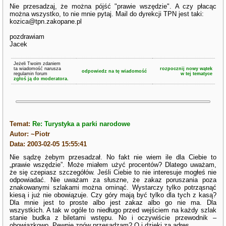
Nie przesadzaj, że można pójść "prawie wszędzie". A czy płacąc
można wszystko, to nie mnie pytaj. Mail do dyrekcji TPN jest taki:
kozica@tpn.zakopane.pl
pozdrawiam
Jacek
Jeżeli Twoim zdaniem
ta wiadomość narusza
rozpocznij nowy wątek
odpowiedz na tę wiadomość
regulamin forum
w tej tematyce
zgłoś ją do moderatora.
Temat:
Re: Turystyka a parki narodowe
Autor: ~Piotr
Data: 2003-02-05 15:55:41
Nie sądzę żebym przesadzał. No fakt nie wiem ile dla Ciebie to
„prawie wszędzie”. Może miałem użyć procentów? Dlatego uważam,
że się czepiasz szczegółów. Jeśli Ciebie to nie interesuje mogłeś nie
odpowiadać. Nie uważam za słuszne, że zakaz poruszania poza
znakowanymi szlakami można ominąć. Wystarczy tylko potrząsnąć
kiesą i już nie obowiązuje. Czy góry mają być tylko dla tych z kasą?
Dla mnie jest to proste albo jest zakaz albo go nie ma. Dla
wszystkich. A tak w ogóle to niedługo przed wejściem na każdy szlak
stanie budka z biletami wstępu. No i oczywiście przewodnik –
obowiązkowo. Pewnie znów przesadzam? O i dzięki za adres.