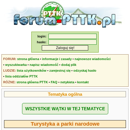
login:
hasło:
FORUM:
strona główna
•
informacje i zasady
•
najnowsze wiadomości
•
wyszukiwarka
•
napisz wiadomość
•
dodaj plik
LUDZIE:
lista użytkowników
•
zarejestruj się
•
odzyskaj hasło
•
lista oddziałów PTTK
RÓŻNE:
strona główna PTTK
•
FAQ
•
netykieta
•
kontakt
Tematyka ogólna
WSZYSTKIE WĄTKI W TEJ TEMATYCE
Turystyka a parki narodowe