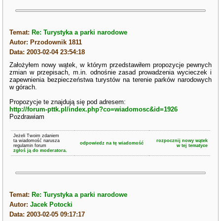
Temat:
Re: Turystyka a parki narodowe
Autor: Przodownik 1811
Data: 2003-02-04 23:54:18
Założyłem nowy wątek, w którym przedstawiłem propozycje pewnych
zmian w przepisach, m.in. odnośnie zasad prowadzenia wycieczek i
zapewnienia bezpieczeństwa turystów na terenie parków narodowych
w górach.
Propozycje te znajdują się pod adresem:
http://forum-pttk.pl/index.php?co=wiadomosc&id=1926
Pozdrawiam
Jeżeli Twoim zdaniem
ta wiadomość narusza
rozpocznij nowy wątek
odpowiedz na tę wiadomość
regulamin forum
w tej tematyce
zgłoś ją do moderatora.
Temat:
Re: Turystyka a parki narodowe
Autor:
Jacek Potocki
Data: 2003-02-05 09:17:17