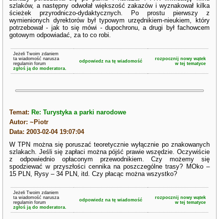
szlaków, a następny odwołał większość zakazów i wyznakował kilka
ścieżek przyrodniczo-dydaktycznych. Po prostu pierwszy z
wymienionych dyrektorów był typowym urzędnikiem-nieukiem, który
potrzebował - jak to się mówi - dupochronu, a drugi był fachowcem
gotowym odpowiadać, za to co robi.
Jeżeli Twoim zdaniem
ta wiadomość narusza
rozpocznij nowy wątek
odpowiedz na tę wiadomość
regulamin forum
w tej tematyce
zgłoś ją do moderatora.
Temat:
Re: Turystyka a parki narodowe
Autor: ~Piotr
Data: 2003-02-04 19:07:04
W TPN można się poruszać teoretycznie wyłącznie po znakowanych
szlakach. Jeśli się zapłaci można pójść prawie wszędzie. Oczywiście
z odpowiednio opłaconym przewodnikiem. Czy możemy się
spodziewać w przyszłości cennika na poszczególne trasy? MOko –
15 PLN, Rysy – 34 PLN, itd. Czy płacąc można wszystko?
Jeżeli Twoim zdaniem
ta wiadomość narusza
rozpocznij nowy wątek
odpowiedz na tę wiadomość
regulamin forum
w tej tematyce
zgłoś ją do moderatora.