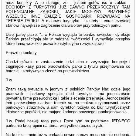
rodzi konflikty. A to dlatego, że - jestem gotów iść o zakład -
DOCHODY Z TURYSTYKI JUŻ DAWNO PRZEKROCZYŁY TAM
POTENCJALNE ZAROBKI, JAKIE MOGŁYBY PRZYNIEŚĆ
WSZELKIE INNE GAŁĘZIE GOSPODARKI ROZWIJANE NA
TERENIE PARKU. A masowa turystyka - niestety - coraz częściej
stanowi największe zagrożenie dla walorów przyrodniczych parku.
Dalej parey pisze: "...w Polsce wygląda to bardzo swojsko - dyrekcje
Parków prześcigają się w radosnej twórczości i wymyślają przepisy
które łamią wszelkie prawa konstytucyjne i zwyczajowe."
Proszę o konkety.
Chodzi głównie o zastraszenie ludzi albo o zwyczajną korupcję i
ciągnięcie kasy przez pracowników parku z tytułu przejmowania co
bardziej lukratywnych zleceż na przewodnictwo.
J.w.
Znam taką sytuację w jednym z polskich Parków Nar. gdzie jego
pracownik - parkowy specjalista od turystyki - ma jednocześnie
prywatną firmę przewodnicką i takie zlecenia przejmuje. Jednocześnie
inni przewodnicy na tym terenie są na maksa szykanowani przez
parkowych strażników a sam dyrektor rozsyła do biur turystycznych
idiotyczne pogróżki, nie mające żadnego prawnego usankcjonowania.
J.w. Podaj nazwę tego parku. Poza tym na podstawie JEDNEGO
parku nie kreuj opinii na temat wszystkich pozostałych.
Na koniec - mnie też w parkach pewne rzeczy mogą się nie podobać.