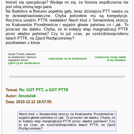
historii się specjalizuje? Wydaje mi się, że historia współczesna nie
jest silną stroną tego pana.
Na Barbórce w Bieruniu popełnia gafy, teraz dzisiejsze PTT uważa za
te dziewiętnastowieczne. Chyba potrzebne mu są korepetycje.
Rocznica urodzin PTTK niedaleko! Niech ktoś z Senatorskiej skoczy
na Krakowskie Przedmieście i wyjaśni głowie państwa co i jak. To
przecież nie daleko. Chyba, że to kolejny etap marginalizacji PTTK
przez władze państwa? Czy to już czas, po sześćdziesięcioleciu
latach PTTK, na Zjazd Rozłączeniowy?
pozdrawiam z.klose
Jeżeli Twoim zdaniem
ta wiadomość narusza
rozpocznij nowy wątek
odpowiedz na tę wiadomość
regulamin forum
w tej tematyce
zgłoś ją do moderatora.
Temat:
Re: GOT PTT, a GOT PTTK
Autor:
Amotolek
Data: 2010-12-12 18:07:05
Niech ktoś z Senatorskiej skoczy na Krakowskie Przedmieście i
wyjaśni głowie państwa co i jak. To przecież nie daleko. Chyba, że
to kolejny etap marginalizacji PTTK przez władze państwa? Czy
to już czas, po sześćdziesięcioleciu latach PTTK, na Zjazd
Rozłączeniowy?