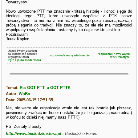
Towarzystw."
Nowo utworzone PTT ma znacznie krótszą historię - i choć sięga do
ideologii tego PTT, które utworzyło wspólnie z PTK nasze
Towarzystwo - to nie ma z nim nic wspólnego poza zbieżną nazwą i
próbą sięgania do tradycji. Nie znaczy to, że nie nie ma możliwości
współpracy i współdziałania - ustalmy tylko najpierw kto jest kto.
Pozdrawiam
Jurek Kapłon
Jeżeli Twoim zdaniem
ta wiadomość narusza
rozpocznij nowy wątek
odpowiedz na tę wiadomość
regulamin forum
w tej tematyce
zgłoś ją do moderatora.
Temat:
Re: GOT PTT, a GOT PTTK
Autor:
WoBa
Data: 2005-06-15 17:51:35
Nie, nie warto ale organizacja wcale nie jest tak bratnia jak piszesz,
powinniśmy zwrócić im honor i ustalić że jest organizacją nadrzędną (
w końcu to dzięki niej mamy nasz PTTK)
PS: Zostały 3 posty
http://www.beskidzkie.fora.pl
- Beskidzkie Forum