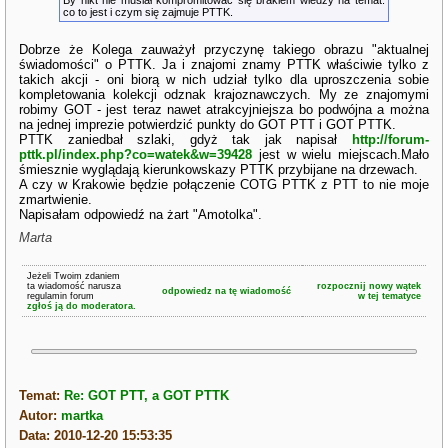
By nikt nie musiał kompromitować się brakiem wiedzy na temat:
co to jest i czym się zajmuje PTTK.
Dobrze że Kolega zauważył przyczynę takiego obrazu "aktualnej
świadomości" o PTTK. Ja i znajomi znamy PTTK właściwie tylko z
takich akcji - oni biorą w nich udział tylko dla uproszczenia sobie
kompletowania kolekcji odznak krajoznawczych. My ze znajomymi
robimy GOT - jest teraz nawet atrakcyjniejsza bo podwójna a można
na jednej imprezie potwierdzić punkty do GOT PTT i GOT PTTK.
PTTK zaniedbał szlaki, gdyż tak jak napisał
http://forum-
pttk.pl/index.php?co=watek&w=39428
jest w wielu miejscach.Mało
śmiesznie wyglądają kierunkowskazy PTTK przybijane na drzewach.
A czy w Krakowie będzie połączenie COTG PTTK z PTT to nie moje
zmartwienie.
Napisałam odpowiedź na żart "Amotolka".
Marta
Jeżeli Twoim zdaniem
ta wiadomość narusza
rozpocznij nowy wątek
odpowiedz na tę wiadomość
regulamin forum
w tej tematyce
zgłoś ją do moderatora.
Temat:
Re: GOT PTT, a GOT PTTK
Autor:
martka
Data: 2010-12-20 15:53:35