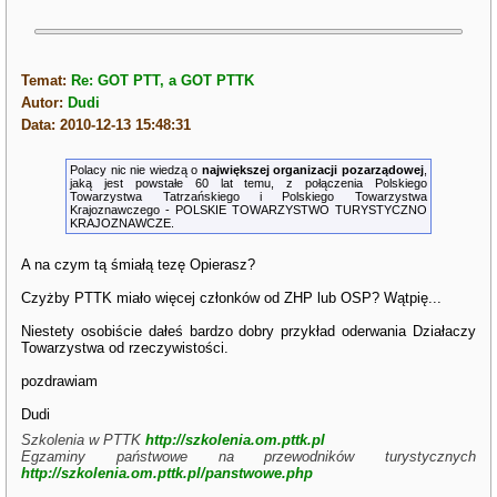
Temat:
Re: GOT PTT, a GOT PTTK
Autor:
Dudi
Data: 2010-12-13 15:48:31
Polacy nic nie wiedzą o
największej organizacji pozarządowej
,
jaką jest powstałe 60 lat temu, z połączenia Polskiego
Towarzystwa Tatrzańskiego i Polskiego Towarzystwa
Krajoznawczego - POLSKIE TOWARZYSTWO TURYSTYCZNO
KRAJOZNAWCZE.
A na czym tą śmiałą tezę Opierasz?
Czyżby PTTK miało więcej członków od ZHP lub OSP? Wątpię...
Niestety osobiście dałeś bardzo dobry przykład oderwania Działaczy
Towarzystwa od rzeczywistości.
pozdrawiam
Dudi
Szkolenia w PTTK
http://szkolenia.om.pttk.pl
Egzaminy państwowe na przewodników turystycznych
http://szkolenia.om.pttk.pl/panstwowe.php