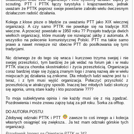
scouting. PTT i PTTK łączy turystyka i krajoznawstwo, jednak
uważam że PTTK poprzez swoje powstanie zabrało wielu ówczesnym
działaczom radość działania.
Kolega z.klose pisze o błędzie za uważaniu PTT jako XIX wiecznej
organizacji. A czy samo PTTK nie powołuje się na tradycje XIX
wieczne. A przecież powstało w 1950 roku ?? Przejeło tradycje dwóch
wielkich organizacji, które musiały sie rozwiązać jakby z automata. A
wszystko na polecenie komunistycznej Polski. PTT ma takie samo
prawo a nawet mniejsze niż obecne PTT do posiłkowania się tymi
tradycjami.
Nic dziwnego że do tego się wraca i kurczowo trzyma swojej i nie
swojej przeszłości, tym bardziej że jak widać na forum jak i w realu
PTTK stacza choroba skostniałości i życia przeszłością. Organizacja
coraz bardziej staje się żyjącą znanym logo i znaną nazwą ale w wielu
miejscach jej działania są znikome. Dla młodych ludzi ważne jest tu i
teraz, i z tym musi wyjść organizacja. Połaczyć przyszłość z
przeszłością w atrakcyjny sposób. Inaczej bez młodych ludzi skończy
się agonia, umrą stare kadry i kto pozostanie ????
To moja subiektywna opinia i nie każdy musi się z nią zgadzać.
Pozdrowienia i może znowu zajrzę tutaj za pół roku. Sorka za offtop.
DO AUTORA POSTU:
Zdobywaj odznaki PTTK i PTT
zawsze to coś innego a i kolecja
własnych osiągnięć się zwiększa.. Ja też mam odznaki górskie tych
organizacji.
Przodownik Imprez na Orientację PTTK nr 342,