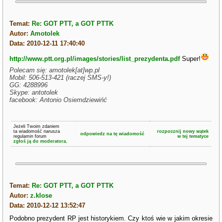
Temat:
Re: GOT PTT, a GOT PTTK
Autor:
Amotolek
Data: 2010-12-11 17:40:40
http://www.ptt.org.pl/images/stories/list_prezydenta.pdf
Super!
Polecam się: amotolek[at]wp.pl
Mobil: 506-513-421 (raczej SMS-y!)
GG: 4288996
Skype: antotolek
facebook: Antonio Osiemdziewińć
Jeżeli Twoim zdaniem
ta wiadomość narusza
rozpocznij nowy wątek
odpowiedz na tę wiadomość
regulamin forum
w tej tematyce
zgłoś ją do moderatora.
Temat:
Re: GOT PTT, a GOT PTTK
Autor:
z.klose
Data: 2010-12-12 13:52:47
Podobno prezydent RP jest historykiem. Czy ktoś wie w jakim okresie