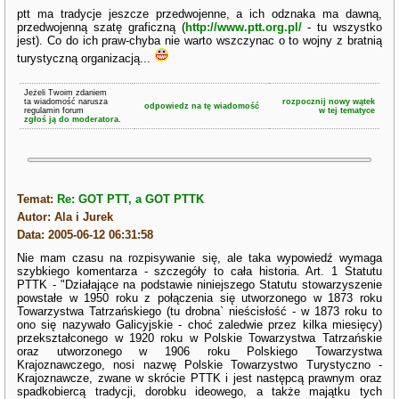
ptt ma tradycje jeszcze przedwojenne, a ich odznaka ma dawną,
przedwojenną szatę graficzną (
http://www.ptt.org.pl/
- tu wszystko
jest). Co do ich praw-chyba nie warto wszczynac o to wojny z bratnią
turystyczną organizacją...
Jeżeli Twoim zdaniem
ta wiadomość narusza
rozpocznij nowy wątek
odpowiedz na tę wiadomość
regulamin forum
w tej tematyce
zgłoś ją do moderatora.
Temat:
Re: GOT PTT, a GOT PTTK
Autor: Ala i Jurek
Data: 2005-06-12 06:31:58
Nie mam czasu na rozpisywanie się, ale taka wypowiedź wymaga
szybkiego komentarza - szczegóły to cała historia. Art. 1 Statutu
PTTK - "Działające na podstawie niniejszego Statutu stowarzyszenie
powstałe w 1950 roku z połączenia się utworzonego w 1873 roku
Towarzystwa Tatrzańskiego (tu drobna` nieścisłość - w 1873 roku to
ono się nazywało Galicyjskie - choć zaledwie przez kilka miesięcy)
przekształconego w 1920 roku w Polskie Towarzystwa Tatrzańskie
oraz utworzonego w 1906 roku Polskiego Towarzystwa
Krajoznawczego, nosi nazwę Polskie Towarzystwo Turystyczno -
Krajoznawcze, zwane w skrócie PTTK i jest następcą prawnym oraz
spadkobiercą tradycji, dorobku ideowego, a także majątku tych