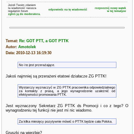
Jeżeli Twoim zdaniem
ta wiadomość narusza
rozpocznij nowy wątek
odpowiedz na tę wiadomość
regulamin forum
w tej tematyce
zgłoś ją do moderatora.
Temat:
Re: GOT PTT, a GOT PTTK
Autor:
Amotolek
Data: 2010-12-13 16:19:30
No i to jest przerażające.
Jakoś najmniej są przerażeni etatowi działacze ZG PTTK!
Wystarczy wyznaczyć w ZG PTTK pracownika odpowiedzialnego
za kontakty z prasą, a jego wynagrodzenie uzależnić od
efektywności promowania PTTK.
Jest wyznaczony Sekretarz ZG PTTK ds Promocji i co z tego? O
wynagrodzeniu tej funkcji nie jest mi nic wiadomo.
Za kilka miesięcy pozytywnie mówić o PTTK będzie cała Polska.
Gruszki na wierzbie?