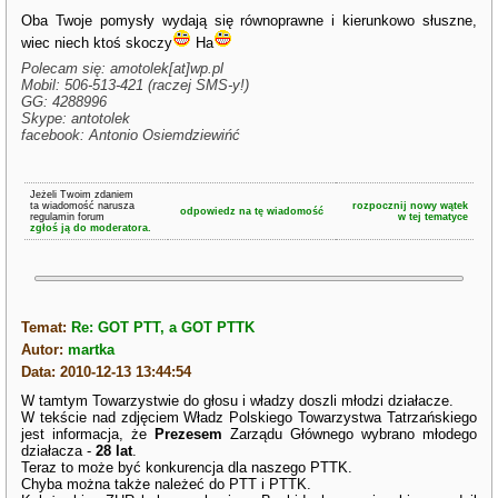
Oba Twoje pomysły wydają się równoprawne i kierunkowo słuszne,
wiec niech ktoś skoczy
Ha
Polecam się: amotolek[at]wp.pl
Mobil: 506-513-421 (raczej SMS-y!)
GG: 4288996
Skype: antotolek
facebook: Antonio Osiemdziewińć
Jeżeli Twoim zdaniem
ta wiadomość narusza
rozpocznij nowy wątek
odpowiedz na tę wiadomość
regulamin forum
w tej tematyce
zgłoś ją do moderatora.
Temat:
Re: GOT PTT, a GOT PTTK
Autor:
martka
Data: 2010-12-13 13:44:54
W tamtym Towarzystwie do głosu i władzy doszli młodzi działacze.
W tekście nad zdjęciem Władz Polskiego Towarzystwa Tatrzańskiego
jest informacja, że
Prezesem
Zarządu Głównego wybrano młodego
działacza -
28 lat
.
Teraz to może być konkurencja dla naszego PTTK.
Chyba można także należeć do PTT i PTTK.