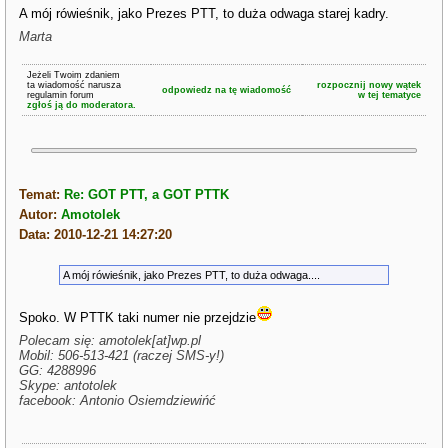
A mój rówieśnik, jako Prezes PTT, to duża odwaga starej kadry.
Marta
Jeżeli Twoim zdaniem
ta wiadomość narusza
rozpocznij nowy wątek
odpowiedz na tę wiadomość
regulamin forum
w tej tematyce
zgłoś ją do moderatora.
Temat:
Re: GOT PTT, a GOT PTTK
Autor:
Amotolek
Data: 2010-12-21 14:27:20
A mój rówieśnik, jako Prezes PTT, to duża odwaga....
Spoko. W PTTK taki numer nie przejdzie
Polecam się: amotolek[at]wp.pl
Mobil: 506-513-421 (raczej SMS-y!)
GG: 4288996
Skype: antotolek
facebook: Antonio Osiemdziewińć