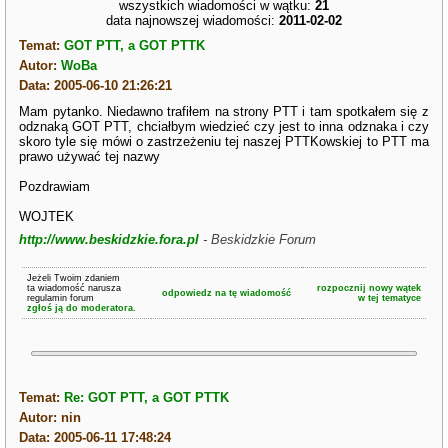
wszystkich wiadomości w wątku:
21
data najnowszej wiadomości:
2011-02-02
Temat:
GOT PTT, a GOT PTTK
Autor:
WoBa
Data: 2005-06-10 21:26:21
Mam pytanko. Niedawno trafiłem na strony PTT i tam spotkałem się z
odznaką GOT PTT, chciałbym wiedzieć czy jest to inna odznaka i czy
skoro tyle się mówi o zastrzeżeniu tej naszej PTTKowskiej to PTT ma
prawo używać tej nazwy
Pozdrawiam
WOJTEK
http://www.beskidzkie.fora.pl
- Beskidzkie Forum
Jeżeli Twoim zdaniem
ta wiadomość narusza
rozpocznij nowy wątek
odpowiedz na tę wiadomość
regulamin forum
w tej tematyce
zgłoś ją do moderatora.
Temat:
Re: GOT PTT, a GOT PTTK
Autor: nin
Data: 2005-06-11 17:48:24