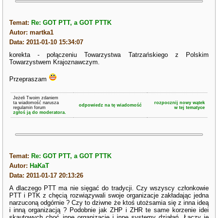
Temat:
Re: GOT PTT, a GOT PTTK
Autor: martka1
Data: 2011-01-10 15:34:07
korekta - połączeniu Towarzystwa Tatrzańskiego z Polskim
Towarzystwem Krajoznawczym.
Przepraszam
Jeżeli Twoim zdaniem
ta wiadomość narusza
rozpocznij nowy wątek
odpowiedz na tę wiadomość
regulamin forum
w tej tematyce
zgłoś ją do moderatora.
Temat:
Re: GOT PTT, a GOT PTTK
Autor:
HaKaT
Data: 2011-01-17 20:13:26
A dlaczego PTT ma nie sięgać do tradycji. Czy wszyscy członkowie
PTT i PTK z chęcią rozwiązywali swoje organizacje zakładając jedna
narzuconą odgórnie ? Czy to dziwne że ktoś utożsamia się z inna ideą
i inną organizacją ? Podobnie jak ZHP i ZHR te same korzenie idei
skautowych choć inne organizacje i inne systemy działań. Łączy je