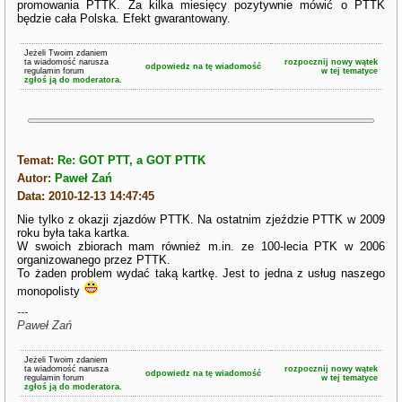
promowania PTTK. Za kilka miesięcy pozytywnie mówić o PTTK
będzie cała Polska. Efekt gwarantowany.
Jeżeli Twoim zdaniem
ta wiadomość narusza
rozpocznij nowy wątek
odpowiedz na tę wiadomość
regulamin forum
w tej tematyce
zgłoś ją do moderatora.
Temat:
Re: GOT PTT, a GOT PTTK
Autor:
Paweł Zań
Data: 2010-12-13 14:47:45
Nie tylko z okazji zjazdów PTTK. Na ostatnim zjeździe PTTK w 2009
roku była taka kartka.
W swoich zbiorach mam również m.in. ze 100-lecia PTK w 2006
organizowanego przez PTTK.
To żaden problem wydać taką kartkę. Jest to jedna z usług naszego
monopolisty
---
Paweł Zań
Jeżeli Twoim zdaniem
ta wiadomość narusza
rozpocznij nowy wątek
odpowiedz na tę wiadomość
regulamin forum
w tej tematyce
zgłoś ją do moderatora.