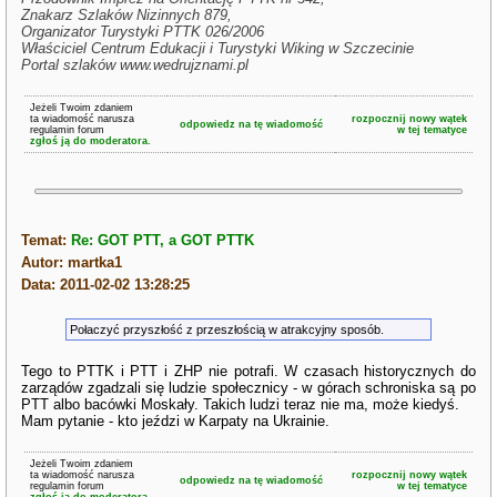
Znakarz Szlaków Nizinnych 879,
Organizator Turystyki PTTK 026/2006
Właściciel Centrum Edukacji i Turystyki Wiking w Szczecinie
Portal szlaków www.wedrujznami.pl
Jeżeli Twoim zdaniem
ta wiadomość narusza
rozpocznij nowy wątek
odpowiedz na tę wiadomość
regulamin forum
w tej tematyce
zgłoś ją do moderatora.
Temat:
Re: GOT PTT, a GOT PTTK
Autor: martka1
Data: 2011-02-02 13:28:25
Połaczyć przyszłość z przeszłością w atrakcyjny sposób.
Tego to PTTK i PTT i ZHP nie potrafi. W czasach historycznych do
zarządów zgadzali się ludzie społecznicy - w górach schroniska są po
PTT albo bacówki Moskały. Takich ludzi teraz nie ma, może kiedyś.
Mam pytanie - kto jeździ w Karpaty na Ukrainie.
Jeżeli Twoim zdaniem
ta wiadomość narusza
rozpocznij nowy wątek
odpowiedz na tę wiadomość
regulamin forum
w tej tematyce