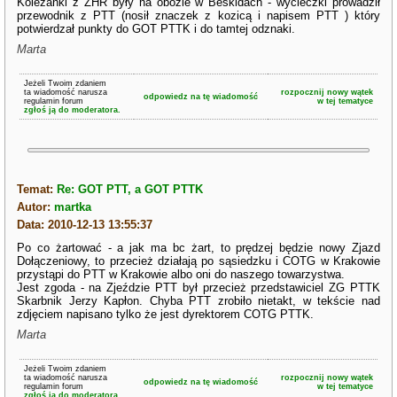
Koleżanki z ZHR były na obozie w Beskidach - wycieczki prowadził
przewodnik z PTT (nosił znaczek z kozicą i napisem PTT ) który
potwierdzał punkty do GOT PTTK i do tamtej odznaki.
Marta
Jeżeli Twoim zdaniem
ta wiadomość narusza
rozpocznij nowy wątek
odpowiedz na tę wiadomość
regulamin forum
w tej tematyce
zgłoś ją do moderatora.
Temat:
Re: GOT PTT, a GOT PTTK
Autor:
martka
Data: 2010-12-13 13:55:37
Po co żartować - a jak ma bc żart, to prędzej będzie nowy Zjazd
Dołączeniowy, to przecież działają po sąsiedzku i COTG w Krakowie
przystąpi do PTT w Krakowie albo oni do naszego towarzystwa.
Jest zgoda - na Zjeździe PTT był przecież przedstawiciel ZG PTTK
Skarbnik Jerzy Kapłon. Chyba PTT zrobiło nietakt, w tekście nad
zdjęciem napisano tylko że jest dyrektorem COTG PTTK.
Marta
Jeżeli Twoim zdaniem
ta wiadomość narusza
rozpocznij nowy wątek
odpowiedz na tę wiadomość
regulamin forum
w tej tematyce
zgłoś ją do moderatora.