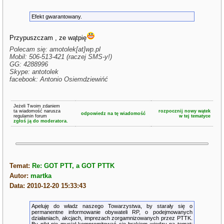
Efekt gwarantowany.
Przypuszczam , ze wątpię
Polecam się: amotolek[at]wp.pl
Mobil: 506-513-421 (raczej SMS-y!)
GG: 4288996
Skype: antotolek
facebook: Antonio Osiemdziewińć
Jeżeli Twoim zdaniem
ta wiadomość narusza
rozpocznij nowy wątek
odpowiedz na tę wiadomość
regulamin forum
w tej tematyce
zgłoś ją do moderatora.
Temat:
Re: GOT PTT, a GOT PTTK
Autor:
martka
Data: 2010-12-20 15:33:43
Apeluję do władz naszego Towarzystwa, by starały się o
permanentne informowanie obywateli RP, o podejmowanych
działaniach, akcjach, imprezach zorgamnizowanych przez PTTK.