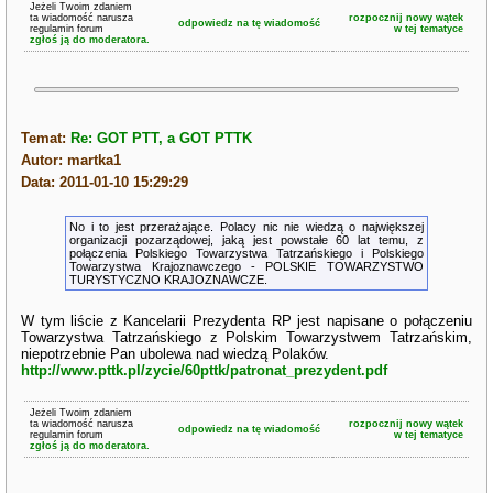
Jeżeli Twoim zdaniem
ta wiadomość narusza
rozpocznij nowy wątek
odpowiedz na tę wiadomość
regulamin forum
w tej tematyce
zgłoś ją do moderatora.
Temat:
Re: GOT PTT, a GOT PTTK
Autor: martka1
Data: 2011-01-10 15:29:29
No i to jest przerażające. Polacy nic nie wiedzą o największej
organizacji pozarządowej, jaką jest powstałe 60 lat temu, z
połączenia Polskiego Towarzystwa Tatrzańskiego i Polskiego
Towarzystwa Krajoznawczego - POLSKIE TOWARZYSTWO
TURYSTYCZNO KRAJOZNAWCZE.
W tym liście z Kancelarii Prezydenta RP jest napisane o połączeniu
Towarzystwa Tatrzańskiego z Polskim Towarzystwem Tatrzańskim,
niepotrzebnie Pan ubolewa nad wiedzą Polaków.
http://www.pttk.pl/zycie/60pttk/patronat_prezydent.pdf
Jeżeli Twoim zdaniem
ta wiadomość narusza
rozpocznij nowy wątek
odpowiedz na tę wiadomość
regulamin forum
w tej tematyce
zgłoś ją do moderatora.