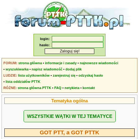
login:
hasło:
FORUM:
strona główna
•
informacje i zasady
•
najnowsze wiadomości
•
wyszukiwarka
•
napisz wiadomość
•
dodaj plik
LUDZIE:
lista użytkowników
•
zarejestruj się
•
odzyskaj hasło
•
lista oddziałów PTTK
RÓŻNE:
strona główna PTTK
•
FAQ
•
netykieta
•
kontakt
Tematyka ogólna
WSZYSTKIE WĄTKI W TEJ TEMATYCE
GOT PTT, a GOT PTTK