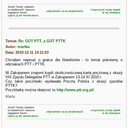
Jeżeli Twoim zdaniem
ta wiadomość narusza
rozpocznij nowy wątek
odpowiedz na tę wiadomość
regulamin forum
w tej tematyce
zgłoś ją do moderatora.
Temat:
Re: GOT PTT, a GOT PTTK
Autor:
martka
Data: 2010-12-11 14:11:03
Chciałam napisać o gratce dla filatelistów - to temat pokrewny o
odznakach PTT i PTTK.
W Zakopanem znajomi kupili okolicznościową kartę pocztową z okazji
VIII Zjazdu Delegatów PTT w Zakopanem 13-14.XI.2010 r.
Czy takie pocztówki wydawała Poczta Polska z okazji zjazdów
PTTK?
Pocztówkę można obejrzeć tu
http://www.ptt.org.pl/
Marta
Jeżeli Twoim zdaniem
ta wiadomość narusza
rozpocznij nowy wątek
odpowiedz na tę wiadomość
regulamin forum
w tej tematyce
zgłoś ją do moderatora.