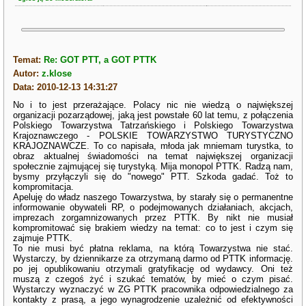
Temat:
Re: GOT PTT, a GOT PTTK
Autor:
z.klose
Data: 2010-12-13 14:31:27
No i to jest przerażające. Polacy nic nie wiedzą o największej
organizacji pozarządowej, jaką jest powstałe 60 lat temu, z połączenia
Polskiego Towarzystwa Tatrzańskiego i Polskiego Towarzystwa
Krajoznawczego - POLSKIE TOWARZYSTWO TURYSTYCZNO
KRAJOZNAWCZE. To co napisała, młoda jak mniemam turystka, to
obraz aktualnej świadomości na temat największej organizacji
społecznie zajmującej się turystyką. Mija monopol PTTK. Radzą nam,
bysmy przyłączyli się do "nowego" PTT. Szkoda gadać. Toż to
kompromitacja.
Apeluję do władz naszego Towarzystwa, by starały się o permanentne
informowanie obywateli RP, o podejmowanych działaniach, akcjach,
imprezach zorgamnizowanych przez PTTK. By nikt nie musiał
kompromitować się brakiem wiedzy na temat: co to jest i czym się
zajmuje PTTK.
To nie musi być płatna reklama, na którą Towarzystwa nie stać.
Wystarczy, by dziennikarze za otrzymaną darmo od PTTK informację.
po jej opublikowaniu otrzymali gratyfikację od wydawcy. Oni też
muszą z czegoś żyć i szukać tematów, by mieć o czym pisać.
Wystarczy wyznaczyć w ZG PTTK pracownika odpowiedzialnego za
kontakty z prasą, a jego wynagrodzenie uzależnić od efektywności