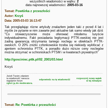
wszystkich wiadomości w wątku:
2
data najnowszej wiadomości:
2005-03-16
Temat:
Powtórka z przeszłości
Autor:
Krzyś
Data: 2005-03-03 16:13:47
Tak przeglądając rózne artykuły znalazłem jeden taki z przed 4 lat i
myśle że pytanie w nim zawarte jest aktualne tak samo wtedy jak dziś
"Co stowarzyszenie może oferować młodemu turyście
indywidualnemu. Fakt posiadania legitymacji PTTK-owskiej nie jest
żadną gwarancją otrzymania taniego noclegu w obiektach PTTK-
owskich. O 20% zniżki członkowskie trzeba się niekiedy wykłócać z
ajentem schroniska PTTK, a ponadto dużo niższe ceny noclegów
można otrzymać w schroniskach PTSM i w kwaterach prywatnych"
http://gosciniec.pttk.pl/02_2001/03.html
Krzyś
Jeżeli Twoim zdaniem
ta wiadomość narusza
rozpocznij nowy wątek
odpowiedz na tę wiadomość
regulamin forum
w tej tematyce
zgłoś ją do moderatora.
Temat:
Re: Powtórka z przeszłości