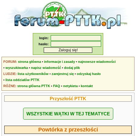
login:
hasło:
FORUM:
strona główna
•
informacje i zasady
•
najnowsze wiadomości
•
wyszukiwarka
•
napisz wiadomość
•
dodaj plik
LUDZIE:
lista użytkowników
•
zarejestruj się
•
odzyskaj hasło
•
lista oddziałów PTTK
RÓŻNE:
strona główna PTTK
•
FAQ
•
netykieta
•
kontakt
Przyszłość PTTK
WSZYSTKIE WĄTKI W TEJ TEMATYCE
Powtórka z przeszłości