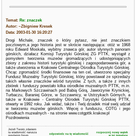
Temat:
Re: znaczek
Autor: ~Zbigniew Kresek
Data: 2003-01-30 16:20:27
Drogi Michale, znaczek o który pytasz, nie jest znaczkiem
pocztowym,a jego historia jest w skrócie następująca: otóż w 1968
roku Edward Moskała, wybitny znawca gór, autor słynnych panoram
górskich, działacz Komisji Turystyki Górskiej ZG PTTK, wystąpił z
pomysłem tworzenia muzeów gromadzących i udostępniających
zbiory z zakresu historii turystyki górskiej i zagospodarowania gór, a
także utworzenia w Krakowie Centralnego Ośrodka Turystyki Górskiej.
Chcąc zgromadzić środki finansowe na ten cel, utworzono specjalny
Fundusz Muzealny Turystyki Górskiej, który powstawał ze sprzedaży
takich własnie znaczków wśród turystów. Z tych, a także z innych
zbiórek i funduszy powstało kilka ośrodków muzealnych PTTK, m.in.
na Markowych Szczawinach pod Babią Górą, Jaworzynie Krynickiej,
Turbaczu, Baraniej Górze, w Szczawnicy, w Ustrzykach Górnych, a
także w Krakowie - Centralny Ośrodek Turystyki Górskiej PTTK,
otwarty w 1992 roku. Jak widać, także i Twój dziadek miał swój udział
w tworzeniu muzeów górskich. Więcej o funduszu, COTG i jego
ośrodkach muzealnych - na stronie www.cotgpttk.krakow.pl
Pozdrowienia
Jeżeli Twoim zdaniem
ta wiadomość narusza
rozpocznij nowy wątek
odpowiedz na tę wiadomość
regulamin forum
w tej tematyce