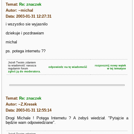
Temat:
Re: znaczek
Autor: ~michal
Data: 2003-01-31 12:27:31
i wszystko sie wyjasnilo
dziekuje i pozdrawiam
michal
ps. potega internetu ??
Jeżeli Twoim zdaniem
ta wiadomość narusza
rozpocznij nowy wątek
odpowiedz na tę wiadomość
regulamin forum
w tej tematyce
zgłoś ją do moderatora.
Temat:
Re: znaczek
Autor: ~Z.Kresek
Data: 2003-01-31 12:55:14
Drogi Michale ! Potęga Internetu ? A żebyś wiedział. "Pytajcie a
będzie wam odpowiedziane".