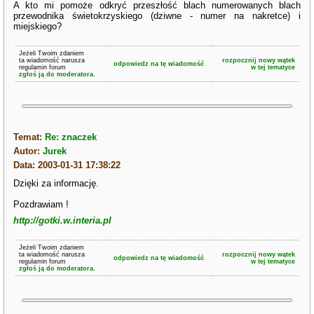
A kto mi pomoże odkryć przeszłość blach numerowanych blach
przewodnika świetokrzyskiego (dziwne - numer na nakretce) i
miejskiego?
Jeżeli Twoim zdaniem
ta wiadomość narusza
rozpocznij nowy wątek
odpowiedz na tę wiadomość
regulamin forum
w tej tematyce
zgłoś ją do moderatora.
Temat:
Re: znaczek
Autor:
Jurek
Data: 2003-01-31 17:38:22
Dzięki za informację.
Pozdrawiam !
http://gotki.w.interia.pl
Jeżeli Twoim zdaniem
ta wiadomość narusza
rozpocznij nowy wątek
odpowiedz na tę wiadomość
regulamin forum
w tej tematyce
zgłoś ją do moderatora.