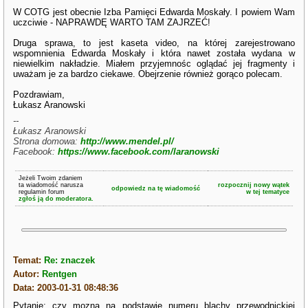
W COTG jest obecnie Izba Pamięci Edwarda Moskały. I powiem Wam
uczciwie - NAPRAWDĘ WARTO TAM ZAJRZEĆ!
Druga sprawa, to jest kaseta video, na której zarejestrowano
wspomnienia Edwarda Moskały i która nawet została wydana w
niewielkim nakładzie. Miałem przyjemnośc oglądać jej fragmenty i
uważam je za bardzo ciekawe. Obejrzenie również gorąco polecam.
Pozdrawiam,
Łukasz Aranowski
--
Łukasz Aranowski
Strona domowa:
http://www.mendel.pl/
Facebook:
https://www.facebook.com/laranowski
Jeżeli Twoim zdaniem
ta wiadomość narusza
rozpocznij nowy wątek
odpowiedz na tę wiadomość
regulamin forum
w tej tematyce
zgłoś ją do moderatora.
Temat:
Re: znaczek
Autor:
Rentgen
Data: 2003-01-31 08:48:36
Pytanie: czy mozna na podstawie numeru blachy przewodnickiej