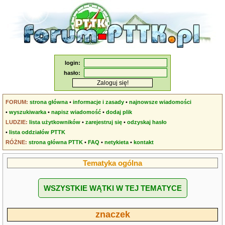
login:
hasło:
FORUM:
strona główna
•
informacje i zasady
•
najnowsze wiadomości
•
wyszukiwarka
•
napisz wiadomość
•
dodaj plik
LUDZIE:
lista użytkowników
•
zarejestruj się
•
odzyskaj hasło
•
lista oddziałów PTTK
RÓŻNE:
strona główna PTTK
•
FAQ
•
netykieta
•
kontakt
Tematyka ogólna
WSZYSTKIE WĄTKI W TEJ TEMATYCE
znaczek