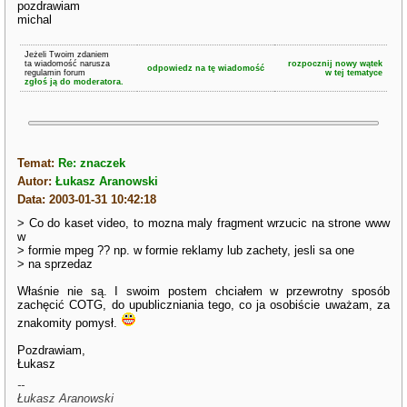
pozdrawiam
michal
Jeżeli Twoim zdaniem
ta wiadomość narusza
rozpocznij nowy wątek
odpowiedz na tę wiadomość
regulamin forum
w tej tematyce
zgłoś ją do moderatora.
Temat:
Re: znaczek
Autor:
Łukasz Aranowski
Data: 2003-01-31 10:42:18
> Co do kaset video, to mozna maly fragment wrzucic na strone www
w
> formie mpeg ?? np. w formie reklamy lub zachety, jesli sa one
> na sprzedaz
Właśnie nie są. I swoim postem chciałem w przewrotny sposób
zachęcić COTG, do upubliczniania tego, co ja osobiście uważam, za
znakomity pomysł.
Pozdrawiam,
Łukasz
--
Łukasz Aranowski