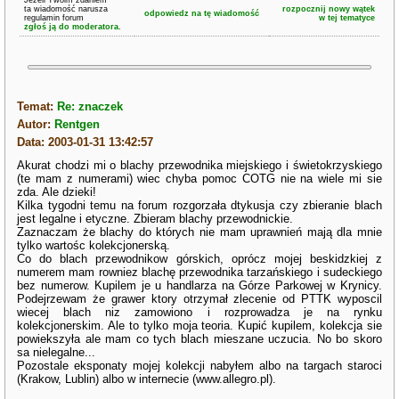
Jeżeli Twoim zdaniem
ta wiadomość narusza
rozpocznij nowy wątek
odpowiedz na tę wiadomość
regulamin forum
w tej tematyce
zgłoś ją do moderatora.
Temat:
Re: znaczek
Autor:
Rentgen
Data: 2003-01-31 13:42:57
Akurat chodzi mi o blachy przewodnika miejskiego i świetokrzyskiego
(te mam z numerami) wiec chyba pomoc COTG nie na wiele mi sie
zda. Ale dzieki!
Kilka tygodni temu na forum rozgorzała dtykusja czy zbieranie blach
jest legalne i etyczne. Zbieram blachy przewodnickie.
Zaznaczam że blachy do których nie mam uprawnień mają dla mnie
tylko wartośc kolekcjonerską.
Co do blach przewodnikow górskich, oprócz mojej beskidzkiej z
numerem mam rowniez blachę przewodnika tarzańskiego i sudeckiego
bez numerow. Kupilem je u handlarza na Górze Parkowej w Krynicy.
Podejrzewam że grawer ktory otrzymał zlecenie od PTTK wyposcil
wiecej blach niz zamowiono i rozprowadza je na rynku
kolekcjonerskim. Ale to tylko moja teoria. Kupić kupilem, kolekcja sie
powiekszyła ale mam co tych blach mieszane uczucia. No bo skoro
sa nielegalne...
Pozostale eksponaty mojej kolekcji nabyłem albo na targach staroci
(Krakow, Lublin) albo w internecie (www.allegro.pl).