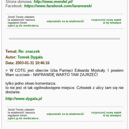
Strona domowa:
http://www.mendel.pl/
Facebook:
https://www.facebook.com/laranowski
Jeżeli Twoim zdaniem
ta wiadomość narusza
rozpocznij nowy wątek
odpowiedz na tę wiadomość
regulamin forum
w tej tematyce
zgłoś ją do moderatora.
Temat:
Re: znaczek
Autor:
Tomek Dygała
Data: 2003-01-31 10:46:16
> W COTG jest obecnie Izba Pamięci Edwarda Moskały. I powiem
Wam uczciwie - NAPRAWDĘ WARTO TAM ZAJRZEĆ!
tylko jedno słowo komentarza:
to nie jest ot tak ogólnodostępne miejsce. Człowiek z ulicy tam się nie
dostanie.
http://www.dygala.pl
Jeżeli Twoim zdaniem
ta wiadomość narusza
rozpocznij nowy wątek
odpowiedz na tę wiadomość
regulamin forum
w tej tematyce
zgłoś ją do moderatora.