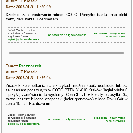
Autor: ~Z.Kresek
Data: 2003-01-31 11:20:19
Dziękuje za sprostowanie adresu COTG. Pomyłkę traktuj jako efekt
tremy debiutanta. Pozdrawiam.
Jeżeli Twoim zdaniem
ta wiadomość narusza
rozpocznij nowy wątek
odpowiedz na tę wiadomość
regulamin forum
w tej tematyce
zgłoś ją do moderatora.
Temat:
Re: znaczek
Autor: ~Z.Kresek
Data: 2003-01-31 11:35:14
Znaczek ze spotkania na szczytach można kupić osobiście lub za
zaliczeniem pocztowym w COTG PTTK 31-010 Kraków Jagiellońska 6
- przyślij zamówienie to wyślemy. Cena 3.- zł. + koszty przesyłki. Są
takze jeszcze b.ładne czapeczki (kolor granatowy) z logo Roku Gór w
cenie 10.- zł. Pozdrawiam !
Jeżeli Twoim zdaniem
ta wiadomość narusza
rozpocznij nowy wątek
odpowiedz na tę wiadomość
regulamin forum
w tej tematyce
zgłoś ją do moderatora.