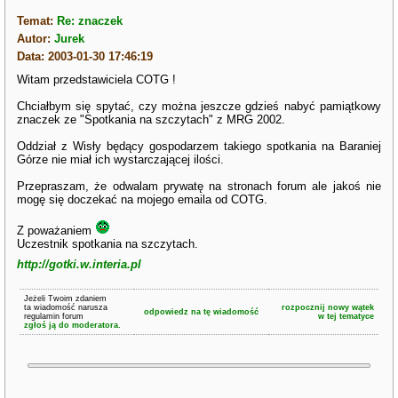
Temat:
Re: znaczek
Autor:
Jurek
Data: 2003-01-30 17:46:19
Witam przedstawiciela COTG !
Chciałbym się spytać, czy można jeszcze gdzieś nabyć pamiątkowy
znaczek ze "Spotkania na szczytach" z MRG 2002.
Oddział z Wisły będący gospodarzem takiego spotkania na Baraniej
Górze nie miał ich wystarczającej ilości.
Przepraszam, że odwalam prywatę na stronach forum ale jakoś nie
mogę się doczekać na mojego emaila od COTG.
Z poważaniem
Uczestnik spotkania na szczytach.
http://gotki.w.interia.pl
Jeżeli Twoim zdaniem
ta wiadomość narusza
rozpocznij nowy wątek
odpowiedz na tę wiadomość
regulamin forum
w tej tematyce
zgłoś ją do moderatora.