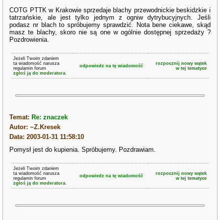
COTG PTTK w Krakowie sprzedaje blachy przewodnickie beskidzkie i
tatrzańskie, ale jest tylko jednym z ogniw dytrybucyjnych. Jeśli
podasz nr blach to spróbujemy sprawdzić. Nota bene ciekawe, skąd
masz te blachy, skoro nie są one w ogólnie dostępnej sprzedaży ?
Pozdrowienia.
Jeżeli Twoim zdaniem
ta wiadomość narusza
rozpocznij nowy wątek
odpowiedz na tę wiadomość
regulamin forum
w tej tematyce
zgłoś ją do moderatora.
Temat:
Re: znaczek
Autor: ~Z.Kresek
Data: 2003-01-31 11:58:10
Pomysł jest do kupienia. Spróbujemy. Pozdrawiam.
Jeżeli Twoim zdaniem
ta wiadomość narusza
rozpocznij nowy wątek
odpowiedz na tę wiadomość
regulamin forum
w tej tematyce
zgłoś ją do moderatora.