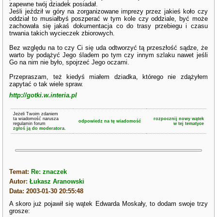
zapewne twój dziadek posiadał.
Jeśli jeździł w góry na zorganizowane imprezy przez jakieś koło czy
oddział to musiałbyś poszperać w tym kole czy oddziale, być może
zachowała się jakaś dokumentacja co do trasy przebiegu i czasu
trwania takich wycieczek zbiorowych.
Bez względu na to czy Ci się uda odtworzyć tą przeszłość sądze, że
warto by podążyć Jego śladem po tym czy innym szlaku nawet jeśli
Go na nim nie było, spojrzeć Jego oczami.
Przepraszam, też kiedyś miałem dziadka, którego nie zdążyłem
zapytać o tak wiele spraw.
http://gotki.w.interia.pl
Jeżeli Twoim zdaniem
ta wiadomość narusza
rozpocznij nowy wątek
odpowiedz na tę wiadomość
regulamin forum
w tej tematyce
zgłoś ją do moderatora.
Temat:
Re: znaczek
Autor:
Łukasz Aranowski
Data: 2003-01-30 20:55:48
A skoro już pojawił się wątek Edwarda Moskały, to dodam swoje trzy
grosze: