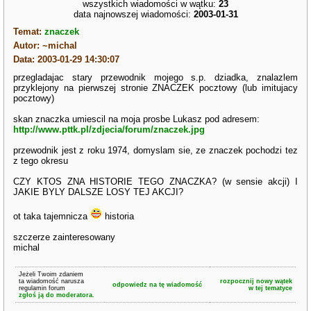
wszystkich wiadomości w wątku:
23
data najnowszej wiadomości:
2003-01-31
Temat:
znaczek
Autor: ~michal
Data: 2003-01-29 14:30:07
przegladajac stary przewodnik mojego s.p. dziadka, znalazlem
przyklejony na pierwszej stronie ZNACZEK pocztowy (lub imitujacy
pocztowy)
skan znaczka umiescil na moja prosbe Lukasz pod adresem:
http://www.pttk.pl/zdjecia/forum/znaczek.jpg
przewodnik jest z roku 1974, domyslam sie, ze znaczek pochodzi tez
z tego okresu
CZY KTOS ZNA HISTORIE TEGO ZNACZKA? (w sensie akcji) I
JAKIE BYLY DALSZE LOSY TEJ AKCJI?
ot taka tajemnicza
historia
szczerze zainteresowany
michal
Jeżeli Twoim zdaniem
ta wiadomość narusza
rozpocznij nowy wątek
odpowiedz na tę wiadomość
regulamin forum
w tej tematyce
zgłoś ją do moderatora.