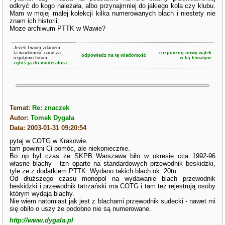
odkryć do kogo należała, albo przynajmniej do jakiego kola czy klubu.
Mam w mojej małej kolekcji kilka numerowanych blach i niestety nie
znam ich historii.
Moze archiwum PTTK w Wawie?
Jeżeli Twoim zdaniem
ta wiadomość narusza
rozpocznij nowy wątek
odpowiedz na tę wiadomość
regulamin forum
w tej tematyce
zgłoś ją do moderatora.
Temat:
Re: znaczek
Autor:
Tomek Dygała
Data: 2003-01-31 09:20:54
pytaj w COTG w Krakowie.
tam powinni Ci pomóc, ale niekoniecznie.
Bo np był czas że SKPB Warszawa biło w okresie cca 1992-96
własne blachy - tzn oparte na standardowych przewodnik beskidzki,
tyle że z dodatkiem PTTK. Wydano takich blach ok. 20tu.
Od dłuższego czasu monopol na wydawanie blach przewodnik
beskidzki i przewodnik tatrzański ma COTG i tam też rejestrują osoby
którym wydają blachy.
Nie wiem natomiast jak jest z blachami przewodnik sudecki - nawet mi
się obiło o uszy że podobno nie są numerowane.
http://www.dygala.pl