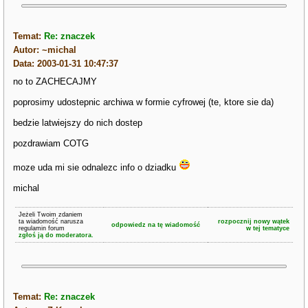
Temat:
Re: znaczek
Autor: ~michal
Data: 2003-01-31 10:47:37
no to ZACHECAJMY
poprosimy udostepnic archiwa w formie cyfrowej (te, ktore sie da)
bedzie latwiejszy do nich dostep
pozdrawiam COTG
moze uda mi sie odnalezc info o dziadku
michal
Jeżeli Twoim zdaniem
ta wiadomość narusza
rozpocznij nowy wątek
odpowiedz na tę wiadomość
regulamin forum
w tej tematyce
zgłoś ją do moderatora.
Temat:
Re: znaczek