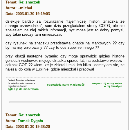
Temat:
Re: znaczek
Autor: ~michal
Data: 2003-01-30 19:19:03
dziekuje bardzo za rozwiazanie "tajemniczej historii znaczka ze
starego przewodnika", sam dzis przegladalem strony COTG, ale nie
znalazlem na niej takich informacji, byc moze jest to dobry pomysl,
aby takie rzeczy tam umieszczac
czy rysunek na znaczku przedstawia chatke na Markowych ?? czy
byl na niej wzorowany ?? czy to cos zupelnie innego ??
przy okazji nastepne pytanie: czy moge sprawdzic gdzies historie
gorskich wedrowek mojego dziadka sprzed lat, na podstawie wpisow i
odznak GOT ?? wiem, ze je zbieral i mial ich kilka - domsylam sie, ze
nalezal do kola w Lublinie, gdzie mieszkal i pracowal
Jeżeli Twoim zdaniem
ta wiadomość narusza
rozpocznij nowy wątek
odpowiedz na tę wiadomość
regulamin forum
w tej tematyce
zgłoś ją do moderatora.
Temat:
Re: znaczek
Autor:
Tomek Dygała
Data: 2003-01-30 19:38:20