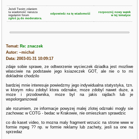
Jeżeli Twoim zdaniem
ta wiadomość narusza
rozpocznij nowy wątek
odpowiedz na tę wiadomość
regulamin forum
w tej tematyce
zgłoś ją do moderatora.
Temat:
Re: znaczek
Autor: ~michal
Data: 2003-01-31 10:09:17
zdaje sobie sprawe, ze odtworzenie wycieczek dziadka jest mozliwe
wlasciwie na podstawie jego ksiazeczek GOT, ale nie o to mi
dokladnie chodzilo
bardziej mnie interesuje powiedzmy jego indywidualna statystyka, tzn.
w ktorym roku zdobyl ktora odznake, moze zdobyl nawet duze, a
moze i przodownika, moze byl na jakis rajdach lub je
wspolorganizowal
ale rozumiem, ze informacje powyzej malej zlotej odznaki mogly sie
zachowac w COTG - bedac w Krakowie, nie omieszkam sprawdzic
co do kaset video, to mozna maly fragment wrzucic na strone www w
formie mpeg ?? np. w formie reklamy lub zachety, jesli sa one na
sprzedaz