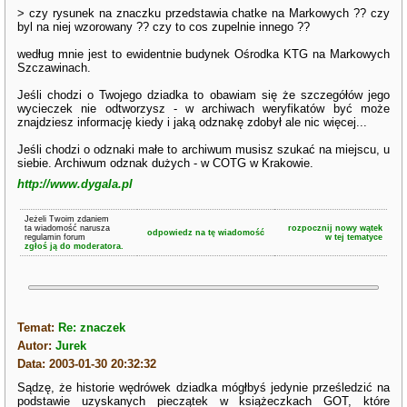
> czy rysunek na znaczku przedstawia chatke na Markowych ?? czy
byl na niej wzorowany ?? czy to cos zupelnie innego ??
według mnie jest to ewidentnie budynek Ośrodka KTG na Markowych
Szczawinach.
Jeśli chodzi o Twojego dziadka to obawiam się że szczegółów jego
wycieczek nie odtworzysz - w archiwach weryfikatów być może
znajdziesz informację kiedy i jaką odznakę zdobył ale nic więcej...
Jeśli chodzi o odznaki małe to archiwum musisz szukać na miejscu, u
siebie. Archiwum odznak dużych - w COTG w Krakowie.
http://www.dygala.pl
Jeżeli Twoim zdaniem
ta wiadomość narusza
rozpocznij nowy wątek
odpowiedz na tę wiadomość
regulamin forum
w tej tematyce
zgłoś ją do moderatora.
Temat:
Re: znaczek
Autor:
Jurek
Data: 2003-01-30 20:32:32
Sądzę, że historie wędrówek dziadka mógłbyś jedynie prześledzić na
podstawie uzyskanych pieczątek w książeczkach GOT, które