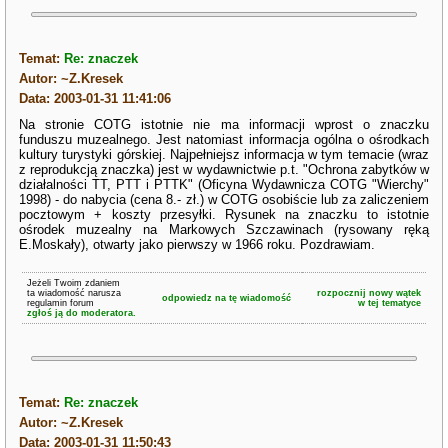
Temat:
Re: znaczek
Autor: ~Z.Kresek
Data: 2003-01-31 11:41:06
Na stronie COTG istotnie nie ma informacji wprost o znaczku
funduszu muzealnego. Jest natomiast informacja ogólna o ośrodkach
kultury turystyki górskiej. Najpełniejsz informacja w tym temacie (wraz
z reprodukcją znaczka) jest w wydawnictwie p.t. "Ochrona zabytków w
działalności TT, PTT i PTTK" (Oficyna Wydawnicza COTG "Wierchy"
1998) - do nabycia (cena 8.- zł.) w COTG osobiście lub za zaliczeniem
pocztowym + koszty przesyłki. Rysunek na znaczku to istotnie
ośrodek muzealny na Markowych Szczawinach (rysowany ręką
E.Moskały), otwarty jako pierwszy w 1966 roku. Pozdrawiam.
Jeżeli Twoim zdaniem
ta wiadomość narusza
rozpocznij nowy wątek
odpowiedz na tę wiadomość
regulamin forum
w tej tematyce
zgłoś ją do moderatora.
Temat:
Re: znaczek
Autor: ~Z.Kresek
Data: 2003-01-31 11:50:43