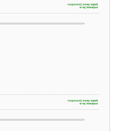
rozpocznij nowy wątek
w tej tematyce
rozpocznij nowy wątek
w tej tematyce