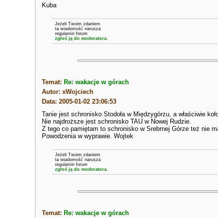
Kuba
Jeżeli Twoim zdaniem
ta wiadomość narusza
regulamin forum
zgłoś ją do moderatora.
Temat:
Re: wakacje w górach
Autor: xWojciech
Data: 2005-01-02 23:06:53
Tanie jest schronisko Stodoła w Międzygórzu, a właściwie koło
Nie najdroższe jest schronisko TAU w Nowej Rudzie.
Z tego co pamiętam to schronisko w Srebrnej Górze też nie 
Powodzenia w wyprawie. Wojtek
Jeżeli Twoim zdaniem
ta wiadomość narusza
regulamin forum
zgłoś ją do moderatora.
Temat:
Re: wakacje w górach