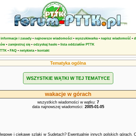
•
informacje i zasady
•
najnowsze wiadomości
•
wyszukiwarka
•
napisz wiadomość
•
d
ków
•
zarejestruj się
•
odzyskaj hasło
•
lista oddziałów PTTK
PTTK
•
FAQ
•
netykieta
•
kontakt
Tematyka ogólna
WSZYSTKIE WĄTKI W TEJ TEMATYCE
wakacje w górach
wszystkich wiadomości w wątku:
7
data najnowszej wiadomości:
2005-01-05
legowe i ciekawe szlaki w Sudetach? Ewentualnie innych polskich górach.