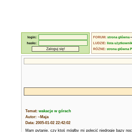
login:
FORUM:
strona główna
hasło:
LUDZIE:
lista użytkowni
RÓŻNE:
strona główna 
Temat:
wakacje w górach
Autor: ~Maja
Data: 2005-01-02 22:42:02
Mam pytanie, czy ktoś mógłby mi polecić niedrogie bazy noc