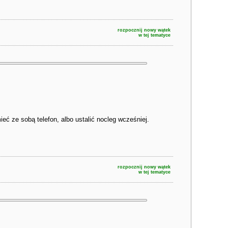
rozpocznij nowy wątek
w tej tematyce
eć ze sobą telefon, albo ustalić nocleg wcześniej.
rozpocznij nowy wątek
w tej tematyce