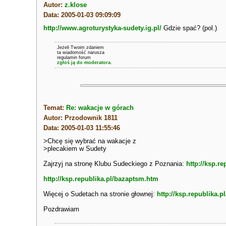
Autor:
z.klose
Data: 2005-01-03 09:09:09
http://www.agroturystyka-sudety.ig.pl/
Gdzie spać? (pol.)
Jeżeli Twoim zdaniem
ta wiadomość narusza
regulamin forum
zgłoś ją do moderatora.
Temat:
Re: wakacje w górach
Autor: Przodownik 1811
Data: 2005-01-03 11:55:46
>Chcę się wybrać na wakacje z
>plecakiem w Sudety
Zajrzyj na stronę Klubu Sudeckiego z Poznania:
http://ksp.r
http://ksp.republika.pl/bazaptsm.htm
Więcej o Sudetach na stronie głownej:
http://ksp.republika.pl
Pozdrawiam