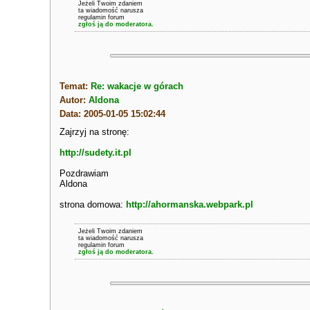
Jeżeli Twoim zdaniem
ta wiadomość narusza
regulamin forum
zgłoś ją do moderatora.
Temat:
Re: wakacje w górach
Autor:
Aldona
Data: 2005-01-05 15:02:44
Zajrzyj na stronę:
http://sudety.it.pl
Pozdrawiam
Aldona
strona domowa:
http://ahormanska.webpark.pl
Jeżeli Twoim zdaniem
ta wiadomość narusza
regulamin forum
zgłoś ją do moderatora.