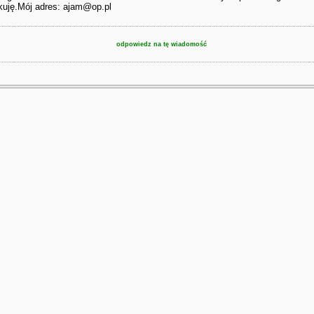
ękuję.Mój adres: ajam@op.pl
odpowiedz na tę wiadomość