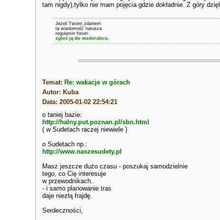
tam nigdy),tylko nie mam pojęcia gdzie dokładnie. Z góry dzi
Jeżeli Twoim zdaniem
ta wiadomość narusza
regulamin forum
zgłoś ją do moderatora.
Temat:
Re: wakacje w górach
Autor: Kuba
Data: 2005-01-02 22:54:21
o taniej bazie:
http://halny.put.poznan.pl/sbn.html
( w Sudetach raczej niewiele )
o Sudetach np.:
http://www.naszesudety.pl
Masz jeszcze dużo czasu - poszukaj samodzielnie
tego, co Cię interesuje
w przewodnikach.
- i samo planowanie tras
daje niezłą frajdę.
Serdeczności,