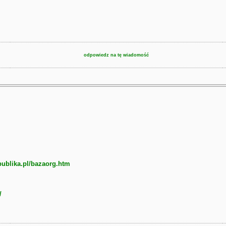
odpowiedz na tę wiadomość
epublika.pl/bazaorg.htm
/