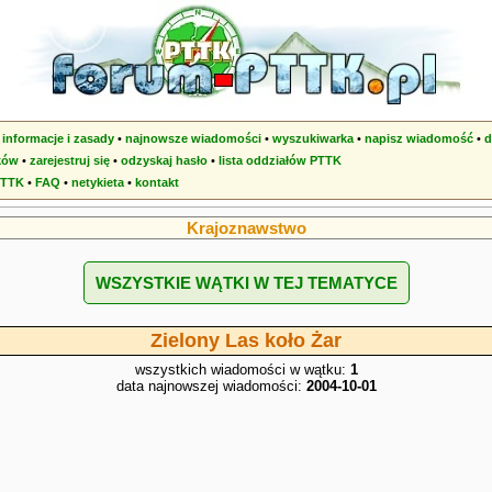
•
informacje i zasady
•
najnowsze wiadomości
•
wyszukiwarka
•
napisz wiadomość
•
d
ków
•
zarejestruj się
•
odzyskaj hasło
•
lista oddziałów PTTK
PTTK
•
FAQ
•
netykieta
•
kontakt
Krajoznawstwo
WSZYSTKIE WĄTKI W TEJ TEMATYCE
Zielony Las koło Żar
wszystkich wiadomości w wątku:
1
data najnowszej wiadomości:
2004-10-01