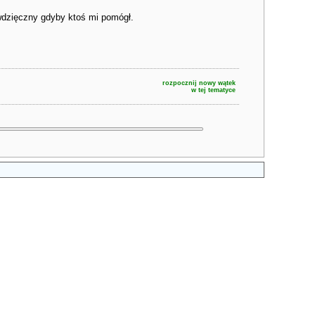
wdzięczny gdyby ktoś mi pomógł.
rozpocznij nowy wątek
w tej tematyce