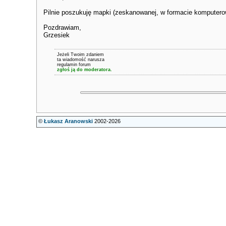
Pilnie poszukuję mapki (zeskanowanej, w formacie komputerow
Pozdrawiam,
Grzesiek
Jeżeli Twoim zdaniem
ta wiadomość narusza
regulamin forum
zgłoś ją do moderatora.
©
Łukasz Aranowski
2002-2026