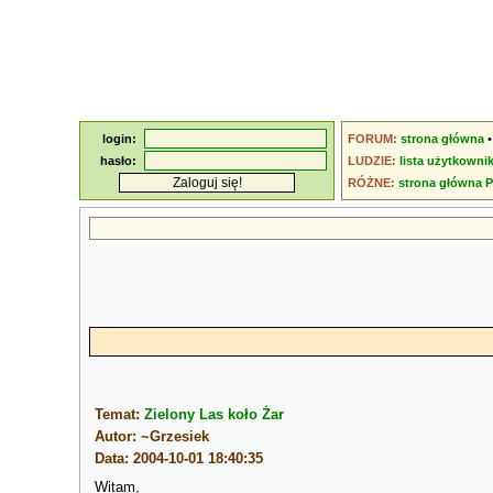
login:
FORUM:
strona główna
hasło:
LUDZIE:
lista użytkowni
RÓŻNE:
strona główna 
Temat:
Zielony Las koło Żar
Autor: ~Grzesiek
Data: 2004-10-01 18:40:35
Witam,