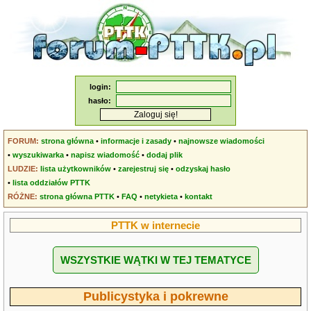
login:
hasło:
FORUM:
strona główna
•
informacje i zasady
•
najnowsze wiadomości
•
wyszukiwarka
•
napisz wiadomość
•
dodaj plik
LUDZIE:
lista użytkowników
•
zarejestruj się
•
odzyskaj hasło
•
lista oddziałów PTTK
RÓŻNE:
strona główna PTTK
•
FAQ
•
netykieta
•
kontakt
PTTK w internecie
WSZYSTKIE WĄTKI W TEJ TEMATYCE
Publicystyka i pokrewne