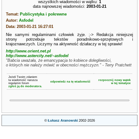
wszystkich wiadomości w wątku:
1
data najnowszej wiadomości:
2003-01-21
Temat:
Publicystyka i pokrewne
Autor:
Asfodel
Data: 2003-01-21 16:27:01
Nie samymi regulaminami człowiek żyje. ;-> Redakcja niniejszej
strony potrzebuje tekstów poradnikowo-sprzętowych i
krajoznawczych. Liczymy na aktywność działaczy w tej sprawie!
http://www.orient.net.pl
http://www.astercity.net/~asfodel
"Babcia uważała, że emancypacja to kobiece dolegliwości,
o których nie należy mówić w obecności mężczyzn." - Terry Pratchett
Jeżeli Twoim zdaniem
ta wiadomość narusza
rozpocznij nowy wątek
odpowiedz na tę wiadomość
regulamin forum
w tej tematyce
zgłoś ją do moderatora.
©
Łukasz Aranowski
2002-2026