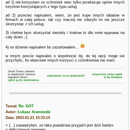
ad 1) nie korzystam ze schronisk wiec tylko przekazuje opinie innych
turystow korzystajacych z tego typu uslug
ad 2) przeciez napisalem, wiem, ze jest kupe innych rabatow w
firmach w calej polsce. tak czy inaczej nie zdazylo mi sie jeszcze
skorzystac z ich uslug.
3) chetnie bym skorzystal niestety i krakow to dla mnie wyprawa na
caly dzien ;-(
4) no dziwnie napisalem bo zazartowalem...
w innym poscie napisales o wspolnocie itp. do tej opcji moge sie
przychylic, bo wlasciwie innych korzysci z czlonkostwa nie mam.
Jeżeli Twoim zdaniem
ta wiadomość narusza
rozpocznij nowy wątek
odpowiedz na tę wiadomość
regulamin forum
w tej tematyce
zgłoś ją do moderatora.
Temat:
Re: GOT
Autor:
Łukasz Aranowski
Data: 2003-01-21 15:33:14
> (...) zauważyłam, ze taka prawdziwa przyjaźń jest dziś bardzo
> deficytowym towarem.