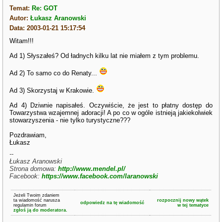
Temat:
Re: GOT
Autor:
Łukasz Aranowski
Data: 2003-01-21 15:17:54
Witam!!!
Ad 1) Słyszałeś? Od ładnych kilku lat nie miałem z tym problemu.
Ad 2) To samo co do Renaty...
Ad 3) Skorzystaj w Krakowie.
Ad 4) Dziwnie napisałeś. Oczywiście, że jest to płatny dostęp do
Towarzystwa wzajemnej adoracji! A po co w ogóle istnieją jakiekolwiek
stowarzyszenia - nie tylko turystyczne???
Pozdrawiam,
Łukasz
--
Łukasz Aranowski
Strona domowa:
http://www.mendel.pl/
Facebook:
https://www.facebook.com/laranowski
Jeżeli Twoim zdaniem
ta wiadomość narusza
rozpocznij nowy wątek
odpowiedz na tę wiadomość
regulamin forum
w tej tematyce
zgłoś ją do moderatora.