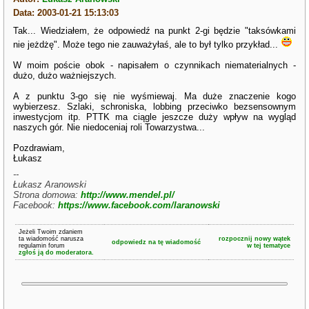
Data: 2003-01-21 15:13:03
Tak... Wiedziałem, że odpowiedź na punkt 2-gi będzie "taksówkami
nie jeżdżę". Może tego nie zauważyłaś, ale to był tylko przykład...
W moim poście obok - napisałem o czynnikach niematerialnych -
dużo, dużo ważniejszych.
A z punktu 3-go się nie wyśmiewaj. Ma duże znaczenie kogo
wybierzesz. Szlaki, schroniska, lobbing przeciwko bezsensownym
inwestycjom itp. PTTK ma ciągle jeszcze duży wpływ na wygląd
naszych gór. Nie niedoceniaj roli Towarzystwa...
Pozdrawiam,
Łukasz
--
Łukasz Aranowski
Strona domowa:
http://www.mendel.pl/
Facebook:
https://www.facebook.com/laranowski
Jeżeli Twoim zdaniem
ta wiadomość narusza
rozpocznij nowy wątek
odpowiedz na tę wiadomość
regulamin forum
w tej tematyce
zgłoś ją do moderatora.