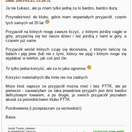
Data: 2003-01-21 15:18:31
Ja nie Łukasz, ale ja znam tylko jedną za to bardzo, bardzo dużą :
Przynależnosć do klubu, gdzie mam wspaniałych przyjaciół, często
tych samych od 20 lat
Przyjaciół na których mogę zawsze liczyć, z którymi jeżdżę ciągle w
góry, przyjaźnią się też nasze dzieci i też jeżdżą z nami w góry, a
czasem już same.
Przyjaciół wśród których czuję się doceniana, z którymi tańczę na
balach i piję piwo (lub nie z tymi, którzy nie piją) i którym moge się
wypłakać w telefon, jak coś jest źle.
To tylko jedna korzyść, ale za to jaka ogromna
Korzyści materialnych dla mnie nie ma żadnych.
Może ktoś napisze że przyjaciół można mieć i bez PTTK, ale po
pierwsze - zauważyłam ze taka prawdziwa przyjaźń jest dziś bardzo
deficytowym towarem, a po drugie, ja swoich przyjaciół poznałam
akurat za pośrednictwem klubu PTTK.
Pozdrowienia (i przepraszam za wzniosłość)
Basia
Jeżeli Twoim zdaniem
ta wiadomość narusza
rozpocznij nowy wątek