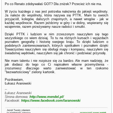
Po co Renato zdobywałaś GOT? Dla zniżek? Przecież ich nie ma.
W życiu każdego z nas jest potrzeba należenia do jakiejś wspólnoty.
Ja należe do wspólnoty, która nazywa się PTTK. Mam tu swoich
przyjaciół, kolegów, dalszych znajomych, a nawet wrogów - jak w
każdej wspólnocie. Razem jeździmy w góry i w doliny, wspieramy się
wzajemnie, razem przeżywamy nasze radości i smutki.
Dzięki PTTK i ludziom w nim zrzeszonym nauczyłem się tego
wszystkiego co wiem dzisiaj. To tu na różnych kursach i wyjazdach
poznałem geografię i historię swojego kraju. To dzięki ludziom o
podobnych zainteresowaniach, których spotkałem i poznałem dzięki
Towarzystwu nauczyłem się obsługi mapy i kompasu, nauczyłem się
świadomej wędrówki, nauczyłem się jak chronić i podziwiać przyrodę.
Nie mam talentu i nie rozpisze się za bardzo. Ale mam nadzieję, że
jak dodasz do tego co Ci napisałem własne przemyślenia -
zrozumiesz dlaczego warto zainwestować w ten rzekomo
"bezwartościowy" zielony kartonik.
Pozdrawiam,
Łukasz Aranowski
--
Łukasz Aranowski
Strona domowa:
http://www.mendel.pl/
Facebook:
https://www.facebook.com/laranowski
Jeżeli Twoim zdaniem
ta wiadomość narusza
rozpocznij nowy wątek