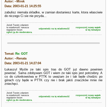
Autor: ~Mirek
Data: 2003-01-21 14:25:55
zabulisz niemala skladke, w zamian dostaniesz karte, ktora wlasciwie
do niczego Ci sie nie przyda...
Jeżeli Twoim zdaniem
ta wiadomość narusza
rozpocznij nowy wątek
odpowiedz na tę wiadomość
regulamin forum
w tej tematyce
zgłoś ją do moderatora.
Temat:
Re: GOT
Autor: ~Renata
Data: 2003-01-21 14:27:04
Łukaszu! Myśle ze taki spis tras do GOT już dawno powinien
powstać. Sama zdobywam GOT i wiem że taki spis jest potrzebny. A
co do członkowstwa w PTTK to uważam że i tak będe chodzic po
górach czy będe w PTTK czy nie i brak jakiś znaczków mnie nie
zniechęci.
Jeżeli Twoim zdaniem
ta wiadomość narusza
rozpocznij nowy wątek
odpowiedz na tę wiadomość
regulamin forum
w tej tematyce
zgłoś ją do moderatora.