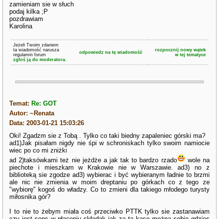
zamieniam sie w słuch
podaj kilka ;P
pozdrawiam
Karolina
Jeżeli Twoim zdaniem
ta wiadomość narusza
rozpocznij nowy wątek
odpowiedz na tę wiadomość
regulamin forum
w tej tematyce
zgłoś ją do moderatora.
Temat:
Re: GOT
Autor: ~Renata
Data: 2003-01-21 15:03:26
Oki! Zgadzm sie z Tobą . Tylko co taki biedny zapaleniec górski ma?
ad1)Jak pisałam nigdy nie śpi w schroniskach tylko swoim namiocie
wiec po co mi zniżki
ad 2)taksówkami też nie jeżdże a jak tak to bardzo rzado
wole na
piechote i mieszkam w Krakowie nie w Warszawie. ad3) no z
biblioteką sie zgodze ad3) wybierac i być wybieranym ładnie to brzmi
ale nic nie zmienia w moim dreptaniu po górkach co z tego ze
"wybiorę" kogoś do władzy. Co to zmieni dla takiego młodego turysty
miłosnika gór?
I to nie to żebym miała coś przeciwko PTTK tylko sie zastanawiam
czy jest sens w płaceniu składak jak za tą kase można sobie gdzies