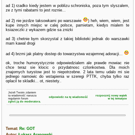
ad 1) rzadko kiedy jestem w poblizu schroniska, poza tym slyszalem,
ze z tymi rabatami to jest roznie...
ad 2) nie jezdze taksowkami po warszawie
) heh, wiem, wiem, jest
kupe innych miejsc w calej polsce, pamietam, kiedys mialem te
ksiazeczki z wykazem gdzie sa znizki
ad 3) chetnie bym skorzystal z takiej biblioteki jednak do warszawki
mam kawal drogi
ad 4) brzmi jak platny dostep do towarzystwa wzajemnej adoracji...
ok, troche humorystycznie odpowiedzialem ale prawde mowiac nie
chce teraz sie klocic o przydatnosc czlonkostwa. Dla moich
znajomych turystow jest to niepotrzebne. 2 lata temu udalo mi sie
jednego namowic do wstapienia w szeregi PTTK, chyba tylko raz
oplacil te skladki... ot, niestety..
Jeżeli Twoim zdaniem
ta wiadomość narusza
rozpocznij nowy wątek
odpowiedz na tę wiadomość
regulamin forum
w tej tematyce
zgłoś ją do moderatora.
Temat:
Re: GOT
Autor:
Łukasz Aranowski