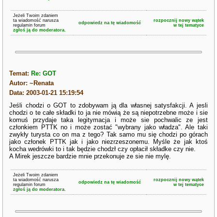
Jeżeli Twoim zdaniem
ta wiadomość narusza
rozpocznij nowy wątek
odpowiedz na tę wiadomość
regulamin forum
w tej tematyce
zgłoś ją do moderatora.
Temat:
Re: GOT
Autor: ~Renata
Data: 2003-01-21 15:19:54
Jeśli chodzi o GOT to zdobywam ją dla własnej satysfakcji. A jesli
chodzi o te całe składki to ja nie mówią że są niepotrzebne może i sie
komuś przydaje taka legitymacja i może sie pochwalic ze jest
członkiem PTTK no i może zostać "wybrany jako władza". Ale taki
zwykły turysta co on ma z tego? Tak samo mu się chodzi po górach
jako członek PTTK jak i jako niezrzeszonemu. Myśle że jak ktoś
kocha wedrówki to i tak będzie chodzł czy opłacił składke czy nie.
A Mirek jeszcze bardzie mnie przekonuje ze sie nie mylę.
Jeżeli Twoim zdaniem
ta wiadomość narusza
rozpocznij nowy wątek
odpowiedz na tę wiadomość
regulamin forum
w tej tematyce
zgłoś ją do moderatora.