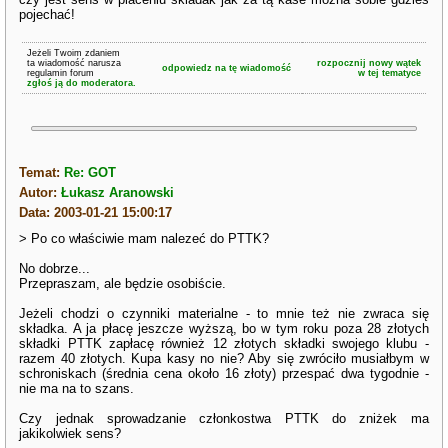
pojechać!
Jeżeli Twoim zdaniem
ta wiadomość narusza
rozpocznij nowy wątek
odpowiedz na tę wiadomość
regulamin forum
w tej tematyce
zgłoś ją do moderatora.
Temat:
Re: GOT
Autor:
Łukasz Aranowski
Data: 2003-01-21 15:00:17
> Po co właściwie mam nalezeć do PTTK?
No dobrze...
Przepraszam, ale będzie osobiście.
Jeżeli chodzi o czynniki materialne - to mnie też nie zwraca się
składka. A ja płacę jeszcze wyższą, bo w tym roku poza 28 złotych
składki PTTK zapłacę również 12 złotych składki swojego klubu -
razem 40 złotych. Kupa kasy no nie? Aby się zwróciło musiałbym w
schroniskach (średnia cena około 16 złoty) przespać dwa tygodnie -
nie ma na to szans.
Czy jednak sprowadzanie członkostwa PTTK do zniżek ma
jakikolwiek sens?