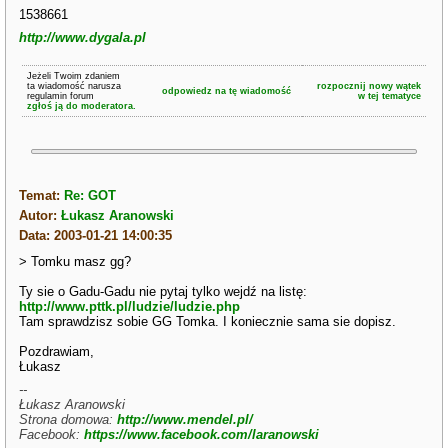
1538661
http://www.dygala.pl
Jeżeli Twoim zdaniem
ta wiadomość narusza
rozpocznij nowy wątek
odpowiedz na tę wiadomość
regulamin forum
w tej tematyce
zgłoś ją do moderatora.
Temat:
Re: GOT
Autor:
Łukasz Aranowski
Data: 2003-01-21 14:00:35
> Tomku masz gg?
Ty sie o Gadu-Gadu nie pytaj tylko wejdź na listę:
http://www.pttk.pl/ludzie/ludzie.php
Tam sprawdzisz sobie GG Tomka. I koniecznie sama sie dopisz.
Pozdrawiam,
Łukasz
--
Łukasz Aranowski
Strona domowa:
http://www.mendel.pl/
Facebook:
https://www.facebook.com/laranowski