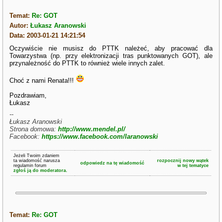
Temat:
Re: GOT
Autor:
Łukasz Aranowski
Data: 2003-01-21 14:21:54
Oczywiście nie musisz do PTTK należeć, aby pracować dla
Towarzystwa (np. przy elektronizacji tras punktowanych GOT), ale
przynależność do PTTK to również wiele innych zalet.
Choć z nami Renata!!!
Pozdrawiam,
Łukasz
--
Łukasz Aranowski
Strona domowa:
http://www.mendel.pl/
Facebook:
https://www.facebook.com/laranowski
Jeżeli Twoim zdaniem
ta wiadomość narusza
rozpocznij nowy wątek
odpowiedz na tę wiadomość
regulamin forum
w tej tematyce
zgłoś ją do moderatora.
Temat:
Re: GOT