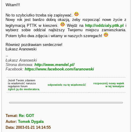
Witam!!!
No to szybciutko trzeba się zapisywać.
Nowy rok jest bardzo dobrą okazją, żeby rozpocząć nowe życie z
legitymacją PTTK w kieszeni.
Wejdż na
http://oddzialy.pttk.pl
i
wybierz sobie oddzial najbiższy Twojemu miejscu zamieszkania.
Potem tylko dwa zdjęcia i witamy w naszych szeregach!
Również pozdrawiam serdecznie!
Łukasz Aranowski
--
Łukasz Aranowski
Strona domowa:
http://www.mendel.pl/
Facebook:
https://www.facebook.com/laranowski
Jeżeli Twoim zdaniem
ta wiadomość narusza
rozpocznij nowy wątek
odpowiedz na tę wiadomość
regulamin forum
w tej tematyce
zgłoś ją do moderatora.
Temat:
Re: GOT
Autor:
Tomek Dygała
Data: 2003-01-21 14:14:55