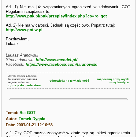
Ad. 1) Nie ma już wspomnianych ograniczeń w zdobywaniu GOT.
Regulamin znajdziesz tu:
http://www.pttk.pl/pttk/przepisy/index.php?co=ro_got
Ad. 2) Nie ma w całości. Jednak są częściowo. Popatrz tutaj:
http://www.got.w.pl
Pozdrawiam,
Łukasz
--
Łukasz Aranowski
Strona domowa:
http://www.mendel.pl/
Facebook:
https://www.facebook.com/laranowski
Jeżeli Twoim zdaniem
ta wiadomość narusza
rozpocznij nowy wątek
odpowiedz na tę wiadomość
regulamin forum
w tej tematyce
zgłoś ją do moderatora.
Temat:
Re: GOT
Autor:
Tomek Dygała
Data: 2003-01-21 12:16:58
> 1. Czy GOT można zdobywać w zimie czy są jakieś ograniczenia.