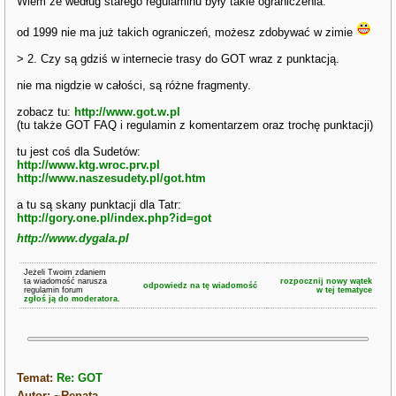
Wiem ze według starego regulaminu były takie ograniczenia.
od 1999 nie ma już takich ograniczeń, możesz zdobywać w zimie
> 2. Czy są gdziś w internecie trasy do GOT wraz z punktacją.
nie ma nigdzie w całości, są różne fragmenty.
zobacz tu:
http://www.got.w.pl
(tu także GOT FAQ i regulamin z komentarzem oraz trochę punktacji)
tu jest coś dla Sudetów:
http://www.ktg.wroc.prv.pl
http://www.naszesudety.pl/got.htm
a tu są skany punktacji dla Tatr:
http://gory.one.pl/index.php?id=got
http://www.dygala.pl
Jeżeli Twoim zdaniem
ta wiadomość narusza
rozpocznij nowy wątek
odpowiedz na tę wiadomość
regulamin forum
w tej tematyce
zgłoś ją do moderatora.
Temat:
Re: GOT
Autor: ~Renata