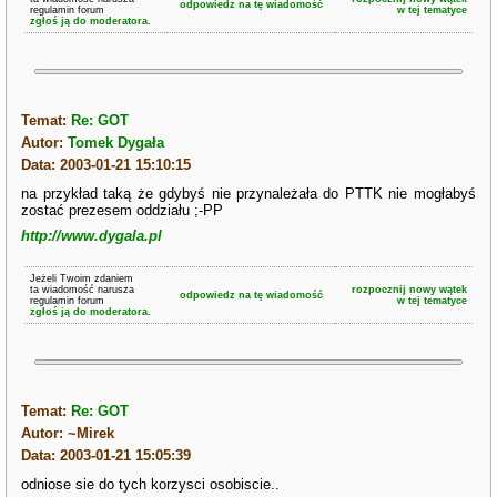
odpowiedz na tę wiadomość
regulamin forum
w tej tematyce
zgłoś ją do moderatora.
Temat:
Re: GOT
Autor:
Tomek Dygała
Data: 2003-01-21 15:10:15
na przykład taką że gdybyś nie przynależała do PTTK nie mogłabyś
zostać prezesem oddziału ;-PP
http://www.dygala.pl
Jeżeli Twoim zdaniem
ta wiadomość narusza
rozpocznij nowy wątek
odpowiedz na tę wiadomość
regulamin forum
w tej tematyce
zgłoś ją do moderatora.
Temat:
Re: GOT
Autor: ~Mirek
Data: 2003-01-21 15:05:39
odniose sie do tych korzysci osobiscie..