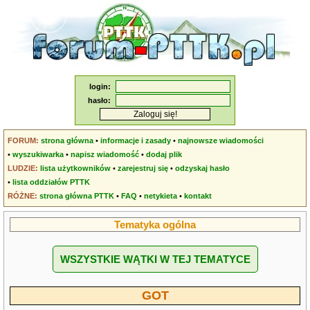
login:
hasło:
FORUM:
strona główna
•
informacje i zasady
•
najnowsze wiadomości
•
wyszukiwarka
•
napisz wiadomość
•
dodaj plik
LUDZIE:
lista użytkowników
•
zarejestruj się
•
odzyskaj hasło
•
lista oddziałów PTTK
RÓŻNE:
strona główna PTTK
•
FAQ
•
netykieta
•
kontakt
Tematyka ogólna
WSZYSTKIE WĄTKI W TEJ TEMATYCE
GOT