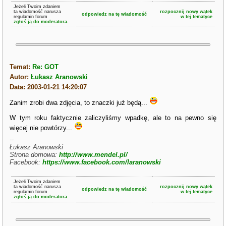
Jeżeli Twoim zdaniem
ta wiadomość narusza
rozpocznij nowy wątek
odpowiedz na tę wiadomość
regulamin forum
w tej tematyce
zgłoś ją do moderatora.
Temat:
Re: GOT
Autor:
Łukasz Aranowski
Data: 2003-01-21 14:20:07
Zanim zrobi dwa zdjęcia, to znaczki już będą...
W tym roku faktycznie zaliczyliśmy wpadkę, ale to na pewno się
więcej nie powtórzy...
--
Łukasz Aranowski
Strona domowa:
http://www.mendel.pl/
Facebook:
https://www.facebook.com/laranowski
Jeżeli Twoim zdaniem
ta wiadomość narusza
rozpocznij nowy wątek
odpowiedz na tę wiadomość
regulamin forum
w tej tematyce
zgłoś ją do moderatora.