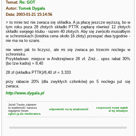
Temat:
Re: GOT
Autor:
Tomek Dygała
Data: 2003-01-21 15:14:56
> to mnie też nie zwraca się składka. A ja płacę jeszcze wyższą, bo w
tym roku poza 28 złotych składki PTTK zapłacę również 12 złotych
składki swojego klubu - razem 40 złotych. Aby się zwróciło musiałbym
w schroniskach (średnia cena około 16 złoty) przespać dwa tygodnie -
nie ma na to szans.
nie wiem jak to liczysz, ale mi się zwraca po trzecim noclegu w
schronisku.
Przykładowo: miejsce w Andrzejówce 28 zł. Zniż... upss rabat 30%
(bo tzw kadra) = 8,40
28 zł (składka PTTK)/8,40 zł = 3,333
przy rabacie 20% (dla zwykłych członków) po 5 noclegu już się
zwraca.
http://www.dygala.pl
Jeżeli Twoim zdaniem
ta wiadomość narusza
rozpocznij nowy wątek
odpowiedz na tę wiadomość
regulamin forum
w tej tematyce
zgłoś ją do moderatora.