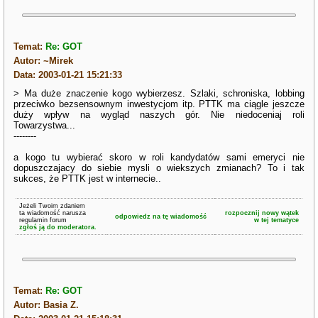
Temat:
Re: GOT
Autor: ~Mirek
Data: 2003-01-21 15:21:33
> Ma duże znaczenie kogo wybierzesz. Szlaki, schroniska, lobbing
przeciwko bezsensownym inwestycjom itp. PTTK ma ciągle jeszcze
duży wpływ na wygląd naszych gór. Nie niedoceniaj roli
Towarzystwa...
--------
a kogo tu wybierać skoro w roli kandydatów sami emeryci nie
dopuszczajacy do siebie mysli o wiekszych zmianach? To i tak
sukces, że PTTK jest w internecie..
Jeżeli Twoim zdaniem
ta wiadomość narusza
rozpocznij nowy wątek
odpowiedz na tę wiadomość
regulamin forum
w tej tematyce
zgłoś ją do moderatora.
Temat:
Re: GOT
Autor: Basia Z.