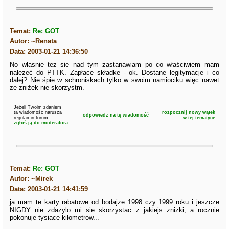
Temat:
Re: GOT
Autor: ~Renata
Data: 2003-01-21 14:36:50
No własnie tez sie nad tym zastanawiam po co właściwiem mam
nalezeć do PTTK. Zapłace składke - ok. Dostane legitymacje i co
dalej? Nie śpie w schroniskach tylko w swoim namiociku więc nawet
ze zniżek nie skorzystm.
Jeżeli Twoim zdaniem
ta wiadomość narusza
rozpocznij nowy wątek
odpowiedz na tę wiadomość
regulamin forum
w tej tematyce
zgłoś ją do moderatora.
Temat:
Re: GOT
Autor: ~Mirek
Data: 2003-01-21 14:41:59
ja mam te karty rabatowe od bodajze 1998 czy 1999 roku i jeszcze
NIGDY nie zdazylo mi sie skorzystac z jakiejs znizki, a rocznie
pokonuje tysiace kilometrow...