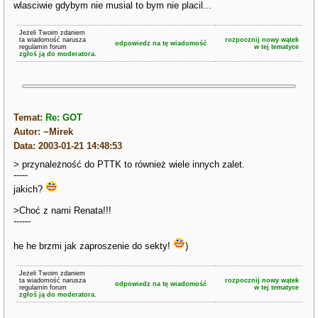
wlasciwie gdybym nie musial to bym nie placil...
Jeżeli Twoim zdaniem
ta wiadomość narusza
rozpocznij nowy wątek
odpowiedz na tę wiadomość
regulamin forum
w tej tematyce
zgłoś ją do moderatora.
Temat:
Re: GOT
Autor: ~Mirek
Data: 2003-01-21 14:48:53
> przynależność do PTTK to również wiele innych zalet.
-----
jakich?
>Choć z nami Renata!!!
------
he he brzmi jak zaproszenie do sekty!
)
Jeżeli Twoim zdaniem
ta wiadomość narusza
rozpocznij nowy wątek
odpowiedz na tę wiadomość
regulamin forum
w tej tematyce
zgłoś ją do moderatora.