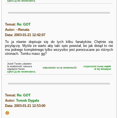
zgłoś ją do moderatora.
Temat:
Re: GOT
Autor: ~Renata
Data: 2003-01-21 12:42:07
To ja równie dopisuje się do tych kilku fanatyków. Chętnie się
przyłączę. Myśle że warto aby taki spis powstał, bo jak dotąd to nie
ma jednego kompletnego tylko wszystko jest pororzucane po różnych
stronach. Tomku masz gg?
Jeżeli Twoim zdaniem
ta wiadomość narusza
rozpocznij nowy wątek
odpowiedz na tę wiadomość
regulamin forum
w tej tematyce
zgłoś ją do moderatora.
Temat:
Re: GOT
Autor:
Tomek Dygała
Data: 2003-01-21 12:53:00