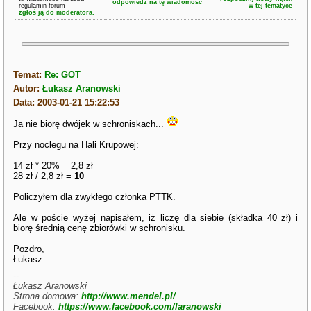
odpowiedz na tę wiadomość
regulamin forum
w tej tematyce
zgłoś ją do moderatora.
Temat:
Re: GOT
Autor:
Łukasz Aranowski
Data: 2003-01-21 15:22:53
Ja nie biorę dwójek w schroniskach...
Przy noclegu na Hali Krupowej:
14 zł * 20% = 2,8 zł
28 zł / 2,8 zł =
10
Policzyłem dla zwykłego członka PTTK.
Ale w poście wyżej napisałem, iż liczę dla siebie (składka 40 zł) i
biorę średnią cenę zbiorówki w schronisku.
Pozdro,
Łukasz
--
Łukasz Aranowski
Strona domowa:
http://www.mendel.pl/
Facebook:
https://www.facebook.com/laranowski