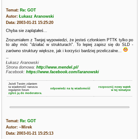
Temat:
Re: GOT
Autor:
Łukasz Aranowski
Data: 2003-01-21 15:25:20
Chyba sie zaplątałeś...
Zrozumiałem z Twojej wypowiedzi, że jesteś członkiem PTTK tylko po
to aby móc "działać w strukturach". To lepiej zapisz się do SLD -
zarówno struktury większe, jak i korzyści bardziej przeliczalne...
--
Łukasz Aranowski
Strona domowa:
http://www.mendel.pl/
Facebook:
https://www.facebook.com/laranowski
Jeżeli Twoim zdaniem
ta wiadomość narusza
rozpocznij nowy wątek
odpowiedz na tę wiadomość
regulamin forum
w tej tematyce
zgłoś ją do moderatora.
Temat:
Re: GOT
Autor: ~Mirek
Data: 2003-01-21 15:25:13