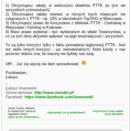
1) Otrzymujesz rabaty w wiekszosći obiektów PTTK (w tym we
wszystkich schroniskach).
2) Otrzymujesz rabaty również w różnych inych miejscach nie
związanych z PTTK - np. 10% w taksówkach TopTAXI w Warszawie.
3) Otrzymujesz prawo do korzystania z bibliotek PTTK - Centralnej w
Warszawie i Górskiej w Krakowie.
4) Masz prawo wybierać i być wybieranym do władz Towarzystwa, a
co za tym idzie aktywnie wpływać na jego teraźniejszość i przyszłość.
To są tylko korzyści tylko z faktu posiadania legitymacji PTTK. Jest
też wiele innych korzyści - już niematerialnych, które każdy z nas
przecież dobrze zna, bo inaczej nie byłoby nas tutaj.
Ufff... Już się więcej nie dam sprowokować.
Pozdrawiam,
Łukasz
--
Łukasz Aranowski
Strona domowa:
http://www.mendel.pl/
Facebook:
https://www.facebook.com/laranowski
Jeżeli Twoim zdaniem
ta wiadomość narusza
rozpocznij nowy wątek
odpowiedz na tę wiadomość
regulamin forum
w tej tematyce
zgłoś ją do moderatora.