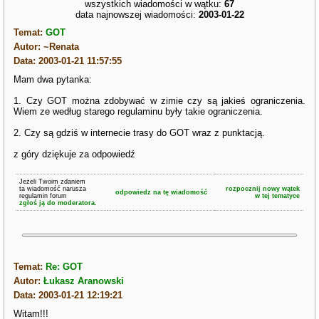
wszystkich wiadomości w wątku:
67
data najnowszej wiadomości:
2003-01-22
Temat:
GOT
Autor: ~Renata
Data: 2003-01-21 11:57:55
Mam dwa pytanka:
1. Czy GOT można zdobywać w zimie czy są jakieś ograniczenia.
Wiem ze według starego regulaminu były takie ograniczenia.
2. Czy są gdziś w internecie trasy do GOT wraz z punktacją.
z góry dziękuje za odpowiedź
Jeżeli Twoim zdaniem
ta wiadomość narusza
rozpocznij nowy wątek
odpowiedz na tę wiadomość
regulamin forum
w tej tematyce
zgłoś ją do moderatora.
Temat:
Re: GOT
Autor:
Łukasz Aranowski
Data: 2003-01-21 12:19:21
Witam!!!