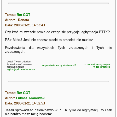
Temat:
Re: GOT
Autor: ~Renata
Data: 2003-01-21 14:53:43
Czy ktoś mi wrszcie powie do czego się przygaje legitymacja PTTK?
PS> Mirku! Jeśli nie chcesz płacić to przecież nie musisz
Pozdrowienia dla wszystkich Tych zrzeszonych i Tych nie
zrzeszonych.
Jeżeli Twoim zdaniem
ta wiadomość narusza
rozpocznij nowy wątek
odpowiedz na tę wiadomość
regulamin forum
w tej tematyce
zgłoś ją do moderatora.
Temat:
Re: GOT
Autor:
Łukasz Aranowski
Data: 2003-01-21 14:52:53
Jeżeli sprowadzać członkostwo w PTTK tylko do legitymacji, to i tak
nie bardzo masz rację bowiem: