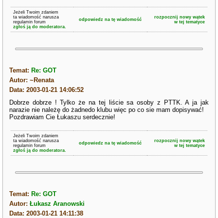
Jeżeli Twoim zdaniem
ta wiadomość narusza
rozpocznij nowy wątek
odpowiedz na tę wiadomość
regulamin forum
w tej tematyce
zgłoś ją do moderatora.
Temat:
Re: GOT
Autor: ~Renata
Data: 2003-01-21 14:06:52
Dobrze dobrze ! Tylko że na tej liście sa osoby z PTTK. A ja jak
narazie nie należę do żadnedo klubu więc po co sie mam dopisywać!
Pozdrawiam Cie Łukaszu serdecznie!
Jeżeli Twoim zdaniem
ta wiadomość narusza
rozpocznij nowy wątek
odpowiedz na tę wiadomość
regulamin forum
w tej tematyce
zgłoś ją do moderatora.
Temat:
Re: GOT
Autor:
Łukasz Aranowski
Data: 2003-01-21 14:11:38