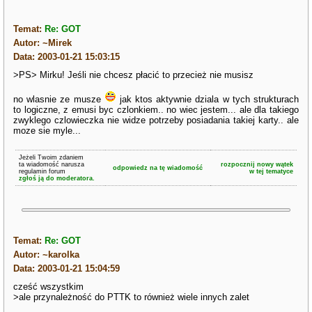
Temat:
Re: GOT
Autor: ~Mirek
Data: 2003-01-21 15:03:15
>PS> Mirku! Jeśli nie chcesz płacić to przecież nie musisz
no wlasnie ze musze
jak ktos aktywnie dziala w tych strukturach
to logiczne, z emusi byc czlonkiem.. no wiec jestem... ale dla takiego
zwyklego czlowieczka nie widze potrzeby posiadania takiej karty.. ale
moze sie myle...
Jeżeli Twoim zdaniem
ta wiadomość narusza
rozpocznij nowy wątek
odpowiedz na tę wiadomość
regulamin forum
w tej tematyce
zgłoś ją do moderatora.
Temat:
Re: GOT
Autor: ~karolka
Data: 2003-01-21 15:04:59
cześć wszystkim
>ale przynależność do PTTK to również wiele innych zalet