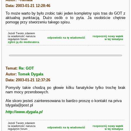
Data: 2003-01-21 12:28:46
To może warto by było zrobic taki jeden kompletny spis tras do GOT z
aktualną punktacją. Dużo osób o to pyta. Ja osobiście chętnie
pomogę przy stworzeniu takego spisu.
Jeżeli Twoim zdaniem
ta wiadomość narusza
rozpocznij nowy wątek
odpowiedz na tę wiadomość
regulamin forum
w tej tematyce
zgłoś ją do moderatora.
Temat:
Re: GOT
Autor:
Tomek Dygała
Data: 2003-01-21 12:37:26
Pomysły takie chodzą po głowie kilku fanatyków tylko trochę brak
nam mocy przerobowych.
Ale skoro jesteś zainteresowana to bardzo proszę o kontakt na priva
tdygala@post.pl
http://www.dygala.pl
Jeżeli Twoim zdaniem
ta wiadomość narusza
rozpocznij nowy wątek
odpowiedz na tę wiadomość
regulamin forum
w tej tematyce