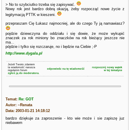
> No to szybciutko trzeba się zapisywać.
Nowy rok jest bardzo dobrą okazją, żeby rozpocząć nowe życie z
legitymacją PTTK w kieszeni.
przepraszam Cię Łukasz najmocniej, ale do czego Ty ją namawiasz?
pojdzie dziewczyna do oddziału i się dowie, że może wykupić
znaczek za rok miniony bo znaczków na rok bieżący jeszcze nie
ma...
pójdzie i tylko się rozczaruje, no i będzie na Ciebie ;-P
http://www.dygala.pl
Jeżeli Twoim zdaniem
ta wiadomość narusza
rozpocznij nowy wątek
odpowiedz na tę wiadomość
regulamin forum
w tej tematyce
zgłoś ją do moderatora.
Temat:
Re: GOT
Autor: ~Renata
Data: 2003-01-21 14:18:12
bardzo dziękuje za zaproszenie - kto wie może i sie zapiszę juz
niebawem