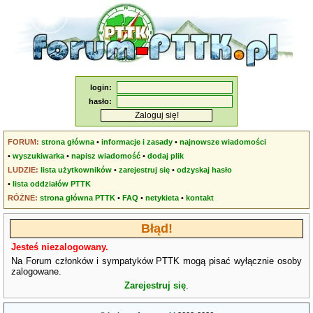
login:
hasło:
FORUM:
strona główna
•
informacje i zasady
•
najnowsze wiadomości
•
wyszukiwarka
•
napisz wiadomość
•
dodaj plik
LUDZIE:
lista użytkowników
•
zarejestruj się
•
odzyskaj hasło
•
lista oddziałów PTTK
RÓŻNE:
strona główna PTTK
•
FAQ
•
netykieta
•
kontakt
Błąd!
Jesteś niezalogowany.
Na Forum członków i sympatyków PTTK mogą pisać wyłącznie osoby
zalogowane.
Zarejestruj się
.