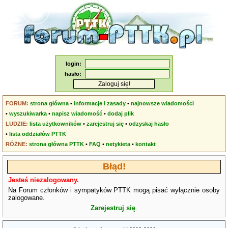
login:
hasło:
FORUM:
strona główna
•
informacje i zasady
•
najnowsze wiadomości
•
wyszukiwarka
•
napisz wiadomość
•
dodaj plik
LUDZIE:
lista użytkowników
•
zarejestruj się
•
odzyskaj hasło
•
lista oddziałów PTTK
RÓŻNE:
strona główna PTTK
•
FAQ
•
netykieta
•
kontakt
Błąd!
Jesteś niezalogowany.
Na Forum członków i sympatyków PTTK mogą pisać wyłącznie osoby
zalogowane.
Zarejestruj się
.