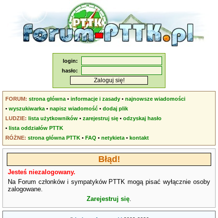
login:
hasło:
FORUM:
strona główna
•
informacje i zasady
•
najnowsze wiadomości
•
wyszukiwarka
•
napisz wiadomość
•
dodaj plik
LUDZIE:
lista użytkowników
•
zarejestruj się
•
odzyskaj hasło
•
lista oddziałów PTTK
RÓŻNE:
strona główna PTTK
•
FAQ
•
netykieta
•
kontakt
Błąd!
Jesteś niezalogowany.
Na Forum członków i sympatyków PTTK mogą pisać wyłącznie osoby
zalogowane.
Zarejestruj się
.